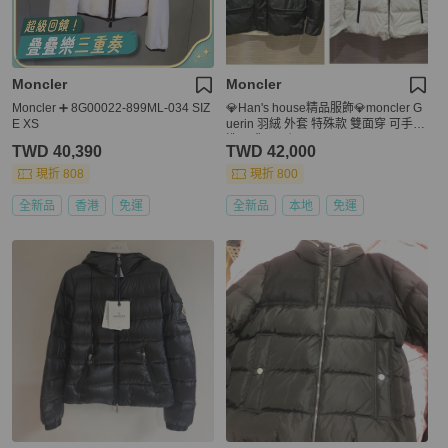
Moncler
Moncler
Moncler ➕ 8G00022-899ML-034 SIZ
💎Han's house精品服飾💎moncler G
E XS
uerin 羽絨 外套 特殊款 雙面穿 可手水
洗 現貨 0原價73000
TWD 40,390
TWD 42,000
現折 808
現折 800
全新品
香港
免運
全新品
本地
免運