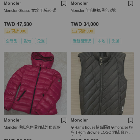
Moncler
Moncler
Moncler Glesse 女款 羽絨#0 碼
Moncler 羊毛拼接/黑色 3號
TWD 47,580
TWD 34,000
現折 800
現折 800
全新品
香港
免運
近新閒置品
本地
免運
Moncler
Moncler
Moncler 桃紅色連帽羽絨外套 厚款
💎Han's house精品服飾💎moncler 聯
名 THom Browne LOGO 羽絨 背心 外
套 現貨1