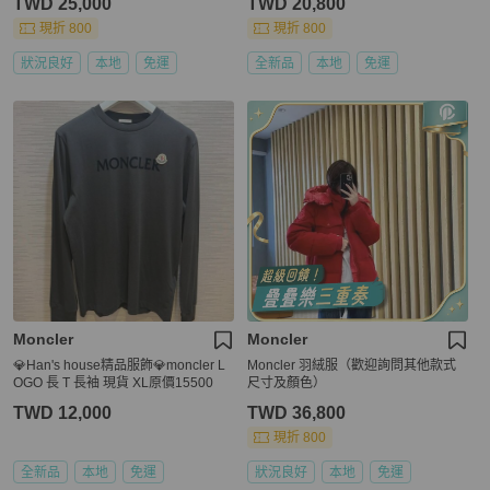
TWD 25,000
TWD 20,800
現折 800
現折 800
狀況良好
本地
免運
全新品
本地
免運
Moncler
Moncler
💎Han's house精品服飾💎moncler L
Moncler 羽絨服（歡迎詢問其他款式
OGO 長 T 長袖 現貨 XL原價15500
尺寸及顏色）
TWD 12,000
TWD 36,800
現折 800
全新品
本地
免運
狀況良好
本地
免運