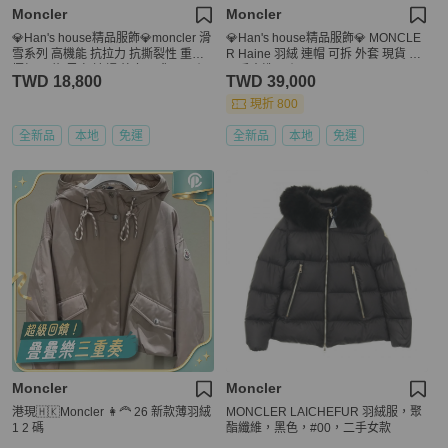
Moncler
Moncler
💎Han's house精品服飾💎moncler 滑
💎Han's house精品服飾💎 MONCLE
雪系列 高機能 抗拉力 抗撕裂性 重量
R Haine 羽絨 連帽 可拆 外套 現貨 6
極輕 尼龍 風衣 連帽 外套 現貨 4 原價
可手水洗 原價83500
TWD 18,800
TWD 39,000
73300 可手水洗
現折 800
全新品
本地
免運
全新品
本地
免運
Moncler
Moncler
港現🇭🇰Moncler 👩‍🦰 26 新款薄羽絨
MONCLER LAICHEFUR 羽絨服，聚
1 2 碼
酯纖維，黑色，#00，二手女款