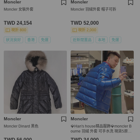
Moncler
Moncler
Moncler 女裝外套
Moncler 羽絨外套 帽子可拆
TWD 24,154
TWD 52,000
現折 800
現折 2,000
狀況良好
香港
免運
近新閒置品
本地
免運
Moncler
Moncler
Moncler Dinard 黑色
💎Han's house精品服飾💎moncler B
ourne 羽絨 外套 可手水洗 現貨5原價
47700
TWD 56,000
TWD 34,000