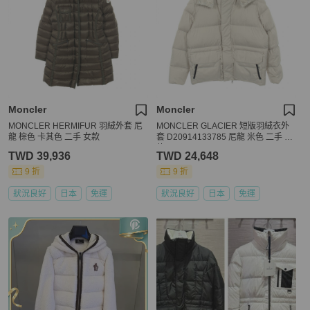
Moncler
Moncler
MONCLER HERMIFUR 羽絨外套 尼
MONCLER GLACIER 短版羽絨衣外
龍 棕色 卡其色 二手 女款
套 D20914133785 尼龍 米色 二手 男
款 #5
TWD 39,936
TWD 24,648
9 折
9 折
狀況良好
日本
免運
狀況良好
日本
免運