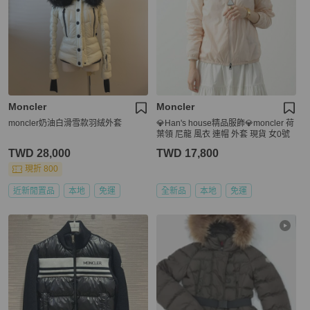
Moncler
Moncler
moncler奶油白滑雪款羽絨外套
💎Han's house精品服飾💎moncler 荷
葉領 尼龍 風衣 連帽 外套 現貨 女0號
TWD 28,000
TWD 17,800
現折 800
近新閒置品
本地
免運
全新品
本地
免運