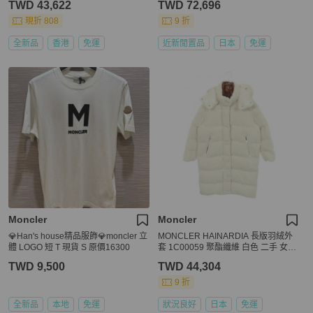
TWD 43,622
TWD 72,696
現折 808
9 折
全新品
香港
免運
近新閒置品
日本
免運
Moncler
Moncler
💎Han's house精品服飾💎moncler 立
MONCLER HAINARDIA 長版羽絨外
體 LOGO 短 T 現貨 S 原價16300
套 1C00059 聚酯纖維 白色 二手 女款
#2
TWD 9,500
TWD 44,304
9 折
全新品
本地
免運
狀況良好
日本
免運