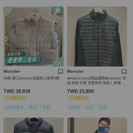
Moncler
Moncler
99新 蒙口Moncler羽絨背心馬甲0碼
💎Han's house精品服飾💎moncler 羽
絨 拼接 外套 滑雪系列 現貨 L 原價 36
300 可手水洗
TWD 39,938
TWD 23,800
現折 800
現折 800
近新閒置品
香港
免運
全新品
本地
免運