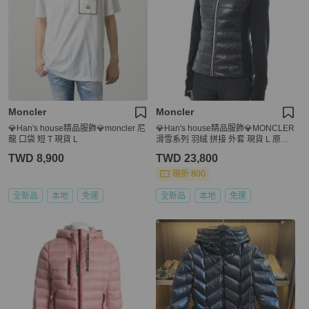
Moncler
Moncler
💎Han's house精品服飾💎moncler 尼
💎Han's house精品服飾💎MONCLER
龍 口袋 短 T 現貨 L
滑雪系列 羽絨 拼接 外套 現貨 L 原價3
3800
TWD 8,900
TWD 23,800
現折 800
全新品
本地
免運
全新品
本地
免運