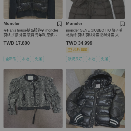
Moncler
Moncler
💎Han's house精品服飾💎 moncler
moncler GENE GIUBBOTTO 貉子毛
羽絨 拼接 外套 現貨 青年款 原價2270
橄欖綠 羽絨 羽絨外套 防風外套 夾克
0
外套
TWD 17,800
TWD 34,999
現折 800
全新品
本地
免運
狀況良好
本地
免運