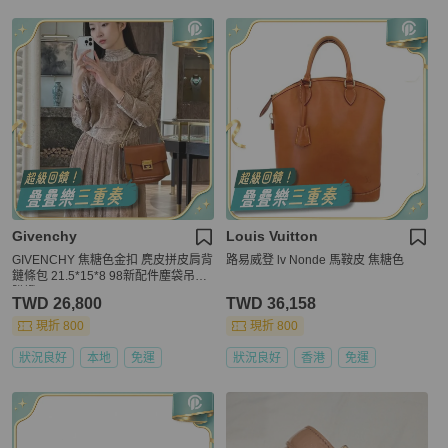
Givenchy
Louis Vuitton
️GIVENCHY 焦糖色金扣 麂皮拼皮肩背
路易威登 lv Nonde 馬鞍皮 焦糖色
鏈條包 21.5*15*8 98新配件塵袋吊牌
購證
TWD 26,800
TWD 36,158
現折 800
現折 800
狀況良好
本地
免運
狀況良好
香港
免運