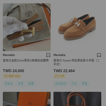
Hermès
Hermès
愛馬仕金釦24cm黑色X焦糖色皮腰帶
愛馬仕 Fauve 棕色麂皮莫卡辛鞋（二
手女）
TWD 24,000
TWD 22,464
現折 800
9 折
全新品
本地
免運
狀況良好
日本
免運