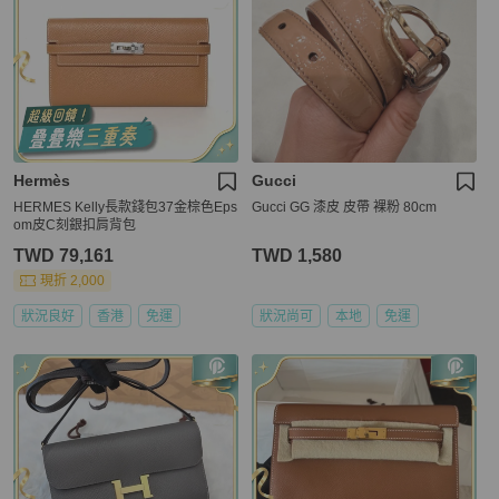
Hermès
Gucci
HERMES Kelly長款錢包37金棕色Eps
Gucci GG 漆皮 皮帶 裸粉 80cm
om皮C刻銀扣肩背包
TWD 79,161
TWD 1,580
現折 2,000
狀況良好
香港
免運
狀況尚可
本地
免運