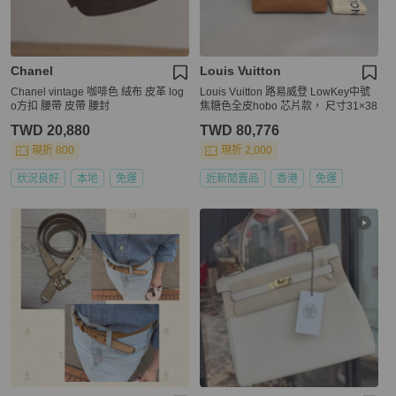
Chanel
Louis Vuitton
Chanel vintage 咖啡色 絨布 皮革 log
Louis Vuitton 路易威登 LowKey中號
o方扣 腰帶 皮帶 腰封
焦糖色全皮hobo 芯片款， 尺寸31×38
TWD 20,880
TWD 80,776
現折 800
現折 2,000
狀況良好
本地
免運
近新閒置品
香港
免運