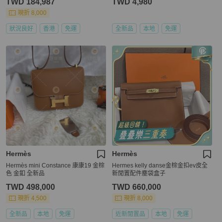
TWD 184,987
TWD 4,980
現折 8,000
狀況良好
香港
免運
全新品
本地
免運
Hermès
Hermès
Hermès mini Constance 康康19 金棕
Hermes kelly danse金棕金扣ev皮全
色 金釦 全新品
新閒置配件塵袋盒子
TWD 498,000
TWD 660,000
現折 4,500
現折 8,000
全新品
本地
免運
近新閒置品
本地
免運