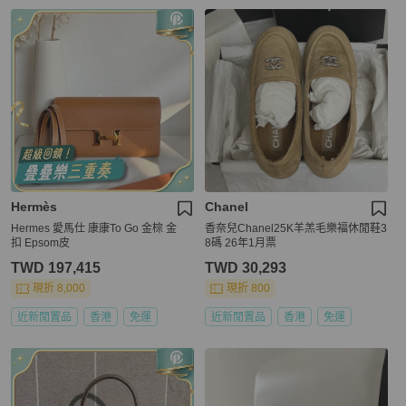
Hermès
Chanel
Hermes 愛馬仕 康康To Go 金棕 金
香奈兒Chanel25K羊羔毛樂福休閒鞋3
扣 Epsom皮
8碼 26年1月票
TWD 197,415
TWD 30,293
現折 8,000
現折 800
近新閒置品
香港
免運
近新閒置品
香港
免運