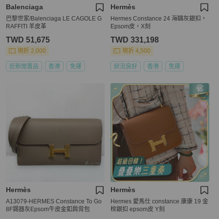
Balenciaga
Hermès
巴黎世家/Balenciaga LE CAGOLE G
Hermes Constance 24 海鷗灰銀扣，
RAFFITI 羊皮革
Epsom皮，X刻
TWD 51,675
TWD 331,198
現折 2,000
現折 4,500
近新閒置品
香港
免運
狀況良好
香港
免運
Hermès
Hermès
A13079-HERMES Constance To Go
Hermes 愛馬仕 constance 康康 19 金
8F錫器灰Epsom牛皮金釦肩背包
棕銀扣 epsom皮 Y刻