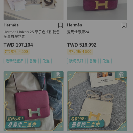
Hermès
Hermès
Hermes Halzan 25 栗子色拼餅乾色
愛馬仕康康24
全套有澳門票
TWD 197,104
TWD 516,992
現折 4,500
現折 4,500
近新閒置品
香港
免運
狀況良好
香港
免運