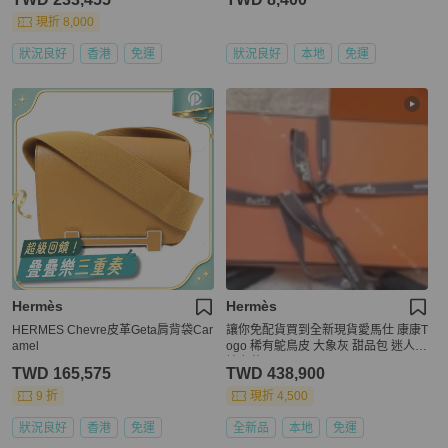
現折 8,000
狀況良好
香港
免運
狀況良好
本地
免運
Hermès
Hermès
HERMES Chevre皮革Geta肩背袋Car
讓你免配貨買到全新現貨愛馬仕 康康T
amel
ogo 稀有鴕鳥皮 大象灰 甜品包 迷人高
端奢華
TWD 165,575
TWD 438,900
9 折
現折 4,500
狀況良好
香港
免運
全新品
本地
免運