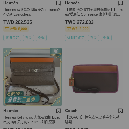
Hermès
Hermès
Hermes 海葵紫銀扣康康Constance2
【震撼撿漏價👍🏻全網最低價💫】Herm
4 C刻 Evercolor皮
es/愛馬仕 Constance 康斯坦斯 康康1
9 奶昔白金扣 四大金剛色經典保值款
TWD 262,535
TWD 272,633
現折 8,000
現折 8,000
狀況良好
香港
免運
近新閒置品
香港
免運
Hermès
Coach
Hermes Kelly to go 大象灰銀扣 Epso
【COACH】撞色素色皮革手拿包-咖
m皮 B刻 尺寸約20*12*3 附件原廠盒
啡紫
塵袋