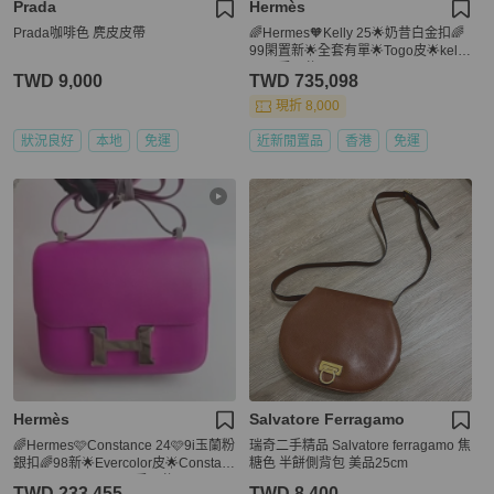
Prada
Hermès
Prada咖啡色 麂皮皮帶
🌈Hermes🧡Kelly 25🌟奶昔白金扣🌈
99閑置新🌟全套有單🌟Togo皮🌟kelly
25🌟愛馬仕🌟
TWD 9,000
TWD 735,098
現折 8,000
狀況良好
本地
免運
近新閒置品
香港
免運
Hermès
Salvatore Ferragamo
🌈Hermes🩷Constance 24🩷9i玉蘭粉
瑞奇二手精品 Salvatore ferragamo 焦
銀扣🌈98新🌟Evercolor皮🌟Constan
糖色 半餅側背包 美品25cm
ce24🌟Constance🌟愛馬仕🌟
TWD 233,455
TWD 8,400