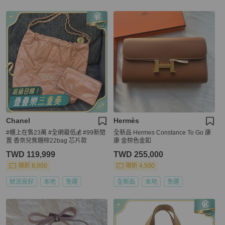
Chanel
Hermès
#櫃上在售23萬 #全網最低💰 #99新閒
全新品 Hermes Constance To Go 康
置 香奈兒焦糖棕22bag 芯片款
康 金棕色金釦
TWD 119,999
TWD 255,000
現折 8,000
現折 4,500
狀況良好
本地
免運
全新品
本地
免運