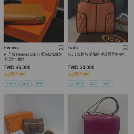
Hermès
Tod's
► 全新 Hermes Silk In 愛馬仕拉鍊絲
Tod’s 焦糖色 菱格紋 手提肩背兩用包
巾短夾✨金棕
TWD 46,000
TWD 20,000
現折 800
現折 800
全新品
本地
免運
狀況良好
本地
免運