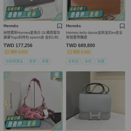
Hermès
Hermès
🆕閒置新Hermes愛馬仕 OL積雨雲灰
Hermes kelly danse金棕金扣ev皮全
康康Togo斜挎包 epsom皮 金扣U刻✅
新閒置帶購證
正品
TWD 177,256
TWD 689,800
現折 8,000
現折 8,000
近新閒置品
香港
免運
全新品
本地
免運