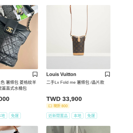
Louis Vuitton
: 黑色 薯條包 菱格紋羊
二手Lv Fold me 薯條包 /晶片款
掀蓋直式水桶包
000
TWD 33,900
現折 800
本地
免運
近新閒置品
本地
免運