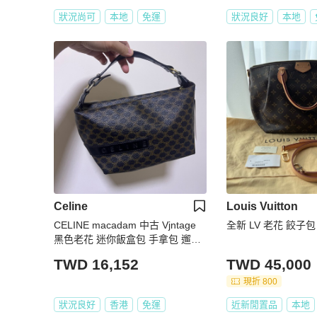
狀況尚可
本地
免運
狀況良好
本地
Celine
Louis Vuitton
CELINE macadam 中古 Vjntage
全新 LV 老花 餃子包
黑色老花 迷你飯盒包 手拿包 遛狗
包
TWD 16,152
TWD 45,000
現折 800
狀況良好
香港
免運
近新閒置品
本地