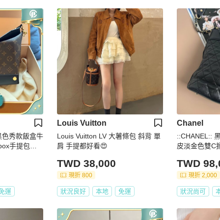
Louis Vuitton
Chanel
黑色秀款飯盒牛
Louis Vuitton LV 大薯條包 斜背 單
::CHANEL:
 box手提包斜
肩 手提都好看😍
皮淡金色雙C
TWD 38,000
TWD 98,
現折 800
現折 2,000
免運
狀況良好
本地
免運
狀況尚可