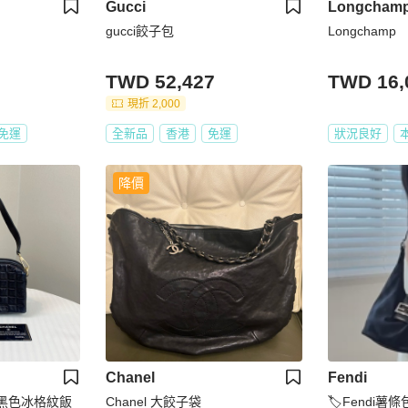
Gucci
Longcham
gucci餃子包
Longchamp
TWD 52,427
TWD 16,
現折 2,000
免運
全新品
香港
免運
狀況良好
降價
Chanel
Fendi
金扣黑色冰格紋飯
Chanel 大餃子袋
🏷Fendi薯條