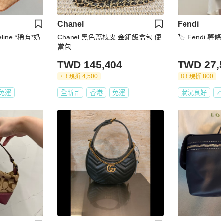
Chanel
Fendi
Celine *稀有*奶
Chanel 黑色荔枝皮 金釦飯盒包 便
🏷️ Fendi 薯
當包
TWD 145,404
TWD 27,
現折 4,500
現折 800
免運
全新品
香港
免運
狀況良好