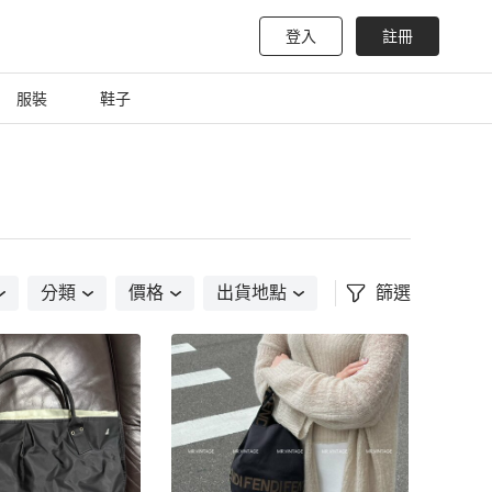
登入
註冊
服裝
鞋子
分類
價格
出貨地點
篩選