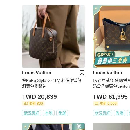
Louis Vuitton
Louis Vuitton
💝FuFu.Style ⟡.·* LV 老花便當包
LV路易威登 焦糖拼
斜背包側背包
奶盒子鎖頭包bento
挎包
TWD 20,839
TWD 61,995
現折 800
現折 2,000
狀況良好
本地
免運
狀況良好
香港