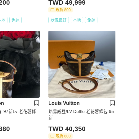
200
TWD 49,999
現折 800
本地
免運
狀況良好
本地
免運
on
Louis Vuitton
」97新Lv 老花薯條
路易威登/LV Duffle 老花薯條包 95
新
880
TWD 40,350
現折 800