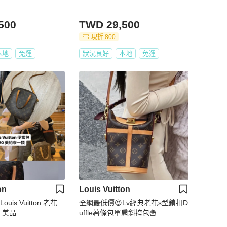
500
TWD 29,500
現折 800
本地
免運
狀況良好
本地
免運
on
Louis Vuitton
is Vuitton 老花
全網最低價😍Lv經典老花s型鎖扣D
 美品
uffle薯條包單肩斜挎包🍟