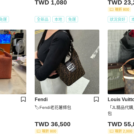
TWD 1,080
TWD 23,
現折 800
免運
全新品
本地
免運
狀況良好
Fendi
Louis Vuitt
🏷Fendi老花薯條包
「JL精品代購
包
TWD 36,500
TWD 55,
現折 800
現折 2,000