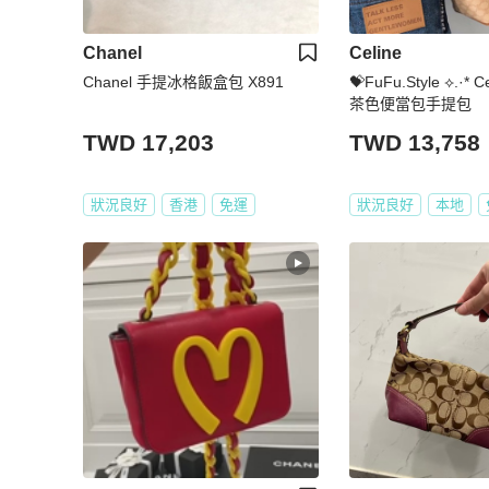
Chanel
Celine
Chanel 手提冰格飯盒包 X891
💝FuFu.Style ⟡.·* 
茶色便當包手提包
TWD 17,203
TWD 13,758
狀況良好
香港
免運
狀況良好
本地