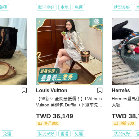
免運
狀況良好
本地
免運
狀況良好
Louis Vuitton
Hermès
【96新✨ 全網最低價！】LV/Louis
Hermes愛
Vuitton 薯條包 Duffle（下單前先詢
大號
問庫存❗️）
TWD 36,149
TWD 38,
現折 800
現折 800
免運
狀況良好
香港
免運
狀況良好