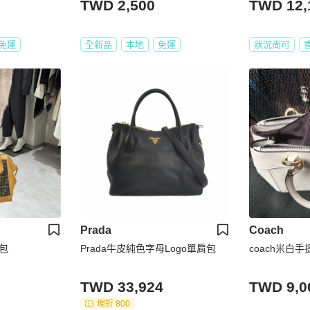
TWD 2,500
TWD 12,
免運
全新品
本地
免運
狀況尚可
Prada
Coach
用包
Prada牛皮純色字母Logo單肩包
coach米白手
TWD 33,924
TWD 9,0
現折 800