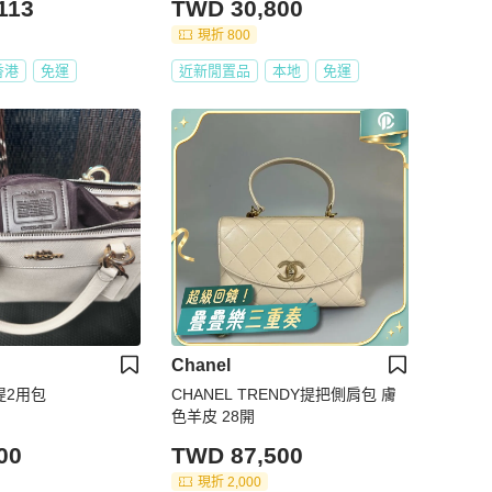
113
TWD 30,800
現折 800
香港
免運
近新閒置品
本地
免運
Chanel
提2用包
CHANEL TRENDY提把側肩包 膚
色羊皮 28開
00
TWD 87,500
現折 2,000