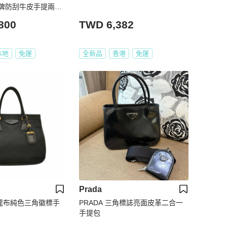
牌防刮牛皮手提兩用
800
TWD 6,382
本地
免運
全新品
香港
免運
Prada
尼龍布純色三角徽標手
PRADA 三角標誌亮面皮革二合一
手提包