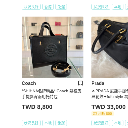
狀況良好
香港
免運
狀況良好
本地
Coach
Prada
*SHIHNA名牌精品* Coach 荔枝皮
🌷PRADA 尼龍手
手提斜背兩用托特包
典花紋✦fufu styl
單肩包.手提包
TWD 8,800
TWD 33,000
現折 800
狀況良好
本地
免運
狀況良好
本地