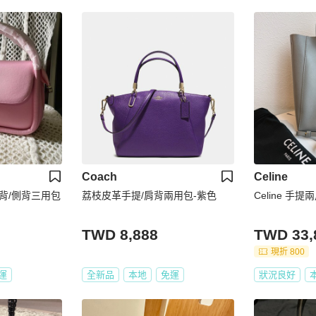
Coach
Celine
肩背/側背三用包
荔枝皮革手提/肩背兩用包-紫色
Celine 手提兩
TWD 8,888
TWD 33,
現折 800
運
全新品
本地
免運
狀況良好