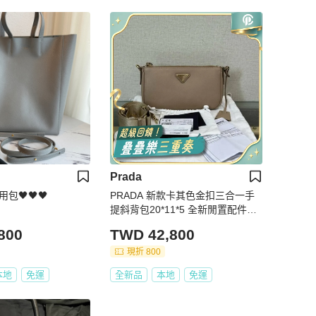
Prada
用包🖤🖤🖤
PRADA 新款卡其色金扣三合一手
提斜背包20*11*5 全新閒置配件塵
袋保卡購證
800
TWD 42,800
現折 800
本地
免運
全新品
本地
免運