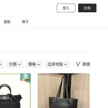
登入
註冊
服裝
鞋子
分類
價格
出貨地點
篩選