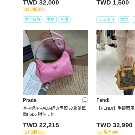
TWD 32,000
TWD 1,500
現折 800
狀況良好
本地
免運
狀況尚可
本地
Prada
Fendi
普拉達/PRADA經典尼龍 皮肩帶單
【FENDI】手提兩
肩hobo 附件：無
TWD 22,215
TWD 32,990
現折 800
現折 800