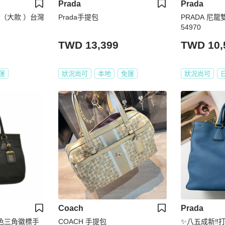
Prada
Prada
 （大款 ）台灣
Prada手提包
PRADA 尼
54970
TWD 13,399
TWD 10,
運
狀況尚可
本地
免運
狀況尚可
Coach
Prada
純色三角徽標手
COACH 手提包
✨八五成新‼️打