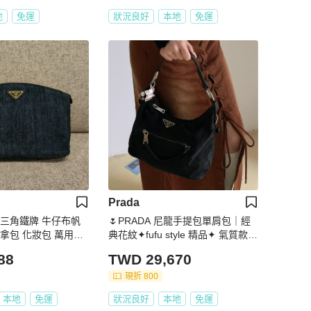
地
免運
狀況良好
本地
免運
Prada
達 三角鐵牌 牛仔布帆
🌷PRADA 尼龍手提包單肩包｜經
拿包 化妝包 萬用包
典花紋✦fufu style 精品✦ 氣質款｜
 銀行包 小包 超級新
單肩包.手提包
88
TWD 29,670
現折 800
本地
免運
狀況良好
本地
免運