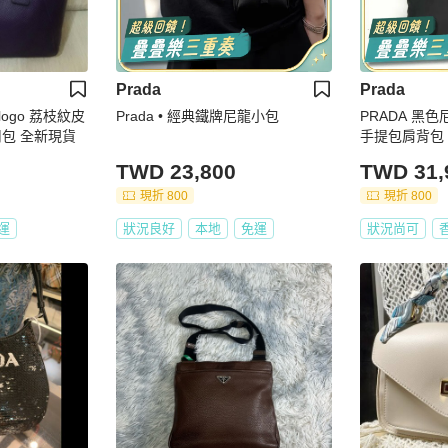
Prada
Prada
logo 荔枝紋皮
Prada • 經典鐵牌尼龍小包
PRADA 黑色
包 全新現貨
手提包肩背包
TWD 23,800
TWD 31,
現折 800
現折 800
運
狀況良好
本地
免運
狀況尚可