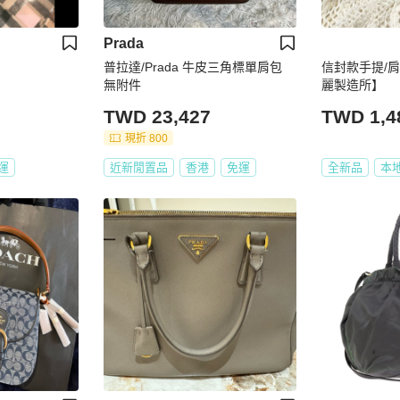
Prada
普拉達/Prada 牛皮三角標單肩包
信封款手提/肩
無附件
麗製造所】
TWD 23,427
TWD 1,4
現折 800
運
近新閒置品
香港
免運
全新品
本