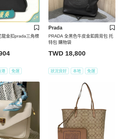
Prada
尼龍金扣prada三角標
PRADA 全黑色牛皮金釦肩背包 托
特包 購物袋
904
TWD 18,800
香港
免運
狀況良好
本地
免運