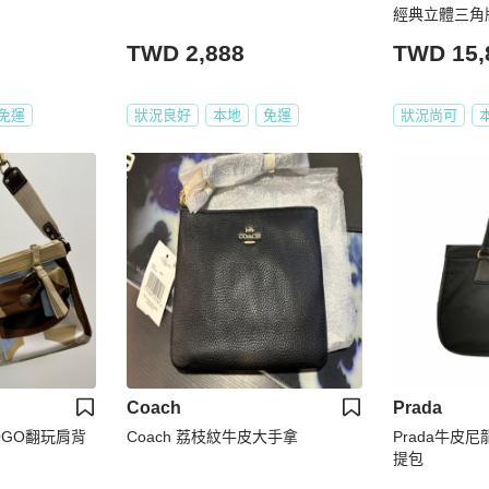
經典立體三角
包
TWD 2,888
TWD 15,
免運
狀況良好
本地
免運
狀況尚可
Coach
Prada
LOGO翻玩肩背
Coach 荔枝紋牛皮大手拿
Prada牛皮
提包