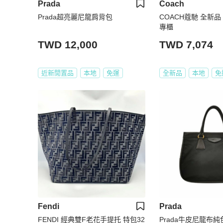
Prada
Coach
Prada超亮麗尼龍肩背包
COACH蔻馳 全新品
專櫃
TWD 12,000
TWD 7,074
近新閒置品
本地
免運
全新品
本地
免
Fendi
Prada
FENDI 經典雙F老花手提托 特包32
Prada牛皮尼龍布