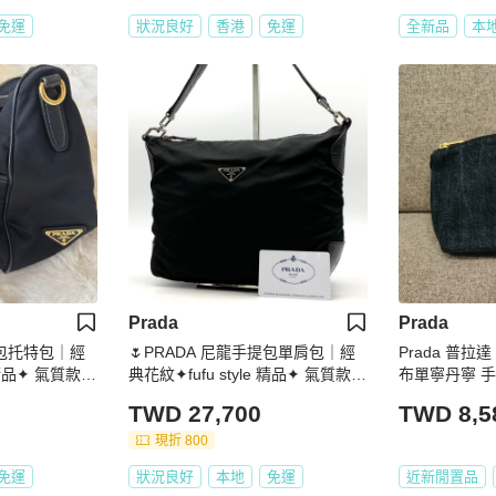
免運
狀況良好
香港
免運
全新品
本
Prada
Prada
提包托特包｜經
🌷PRADA 尼龍手提包單肩包｜經
Prada 普拉
e 精品✦ 氣質款｜
典花紋✦fufu style 精品✦ 氣質款｜
布單寧丹寧 手
單肩包.手提包
手拿包 拉鍊包
TWD 27,700
TWD 8,5
現折 800
免運
狀況良好
本地
免運
近新閒置品