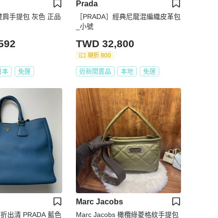
Prada
龍雙肩手提包 灰色 正品
［PRADA］經典尼龍混編織皮革包
_小號
592
TWD 32,800
現折 800
日本
免運
近新閒置品
本地
免運
Marc Jacobs
折出清 PRADA 藍色
Marc Jacobs 橄欖綠菱格紋手提包