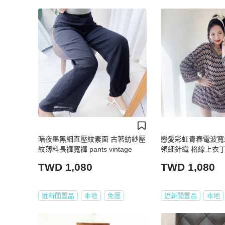
暗夜墨黑細直壓紋素面 古著紡紗壓
戀愛彩虹青春電波寬
紋薄料長褲寬褲 pants vintage
領細針織 格線上衣丁恤 
TWD 1,080
TWD 1,080
近新閒置品
本地
免運
近新閒置品
本地