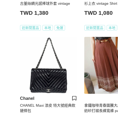
古董絲綢光感棒球外套 vintage
衫上衣 vintage Shirt 
TWD 1,380
TWD 1,080
近新閒置品
本地
免運
近新閒置品
本地
Chanel
CHANEL Maxi 漆皮 特大號經典款
拿鐵咖啡青春圖騰大
鏈條包
紡紗打褶長褲寬褲 pants