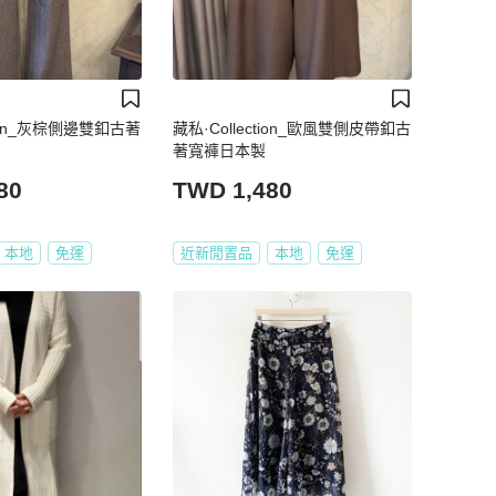
tion_灰棕側邊雙釦古著
藏私·Collection_歐風雙側皮帶釦古
著寬褲日本製
80
TWD 1,480
本地
免運
近新閒置品
本地
免運