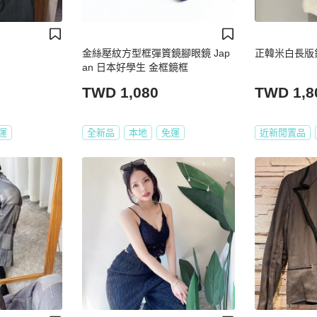
金絲壓紋方型框彈篢鏡腳眼鏡 Jap
正韓米白長版
an 日本好學生 金框鏡框
TWD 1,080
TWD 1,8
運
全新品
本地
免運
近新閒置品