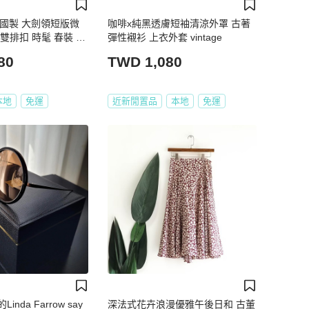
n 法國製 大劍領短版微
咖啡x純黑透膚短袖清涼外罩 古著
雙排扣 時髦 春裝 吊
彈性襯衫 上衣外套 vintage
0 割愛售5880 近ㄧ折
80
TWD 1,080
穿 ❤️吊牌都在 肩寬
胸寬57衣長含領68 c
本地
免運
近新閒置品
本地
免運
nda Farrow say
深法式花卉浪漫優雅午後日和 古董