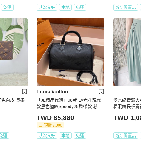
免運
狀況良好
本地
免運
近新閒置品
Louis Vuitton
紅色內皮 長銀
「JL精品代購」98新 LV老花現代
湖水綠青澀大
款黑色壓紋Speedy25肩帶款 芯片
棉混絲長褲寬褲 p
款 大全套
TWD 85,880
TWD 1,0
現折 2,000
免運
狀況良好
本地
免運
近新閒置品