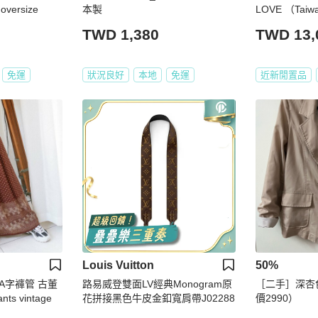
oversize
本製
LOVE （Taiw
50支的Linda F
TWD 1,380
TWD 13,
VE 水銀鏡面墨
免運
狀況良好
本地
免運
近新閒置品
Louis Vuitton
50%
A字褲管 古董
路易威登雙面LV經典Monogram原
［二手］深杏
 vintage
花拼接黑色牛皮金釦寬肩帶J02288
價2990）