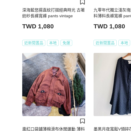
深海藍悠揚直紋打摺經典時光 古著
九零年代獨立淺灰塊
紡紗長褲寬褲 pants vintage
料薄料長褲寬褲 pants 
TWD 1,080
TWD 1,080
近新閒置品
本地
免運
近新閒置品
本地
棗紅口袋鋪薄棉滑布休閒運動 薄料
墨黑月夜寬鬆V領碎