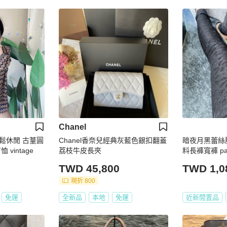
Chanel
鬆休閒 古蕫圓
Chanel香奈兒經典灰藍色銀扣翻蓋
暗夜月黑蕾絲
vintage
荔枝牛皮長夾
料長褲寬褲 pant
TWD 45,800
TWD 1,0
現折 800
免運
全新品
本地
免運
近新閒置品