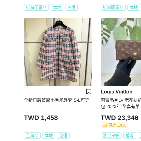
近新閒置品
本地
免運
近新閒置品
本地
Louis Vuitton
全新日牌質感小香風外套 S-L可穿
閑置品🌟LV 老花拼
包 2023年 全套有單
TWD 1,458
TWD 23,346
現折 1,928
全新品
本地
免運
狀況良好
香港