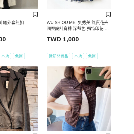
針織外套無扣
WU SHIOU MEI 吳秀美 氣質花卉
圖案設計寬褲 深藍色 獨特印花 柔
軟舒適 柔軟內裡 碎花【壽司羊
00
TWD 1,000
羊】二手褲
本地
免運
近新閒置品
本地
免運