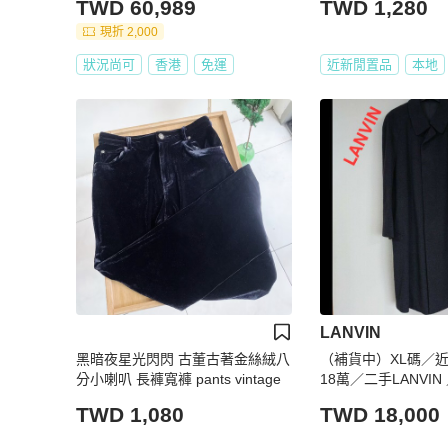
TWD 60,989
TWD 1,280
現折 2,000
狀況尚可
香港
免運
近新閒置品
本地
LANVIN
黑暗夜星光閃閃 古董古著金絲絨八
（補貨中）XL碼／
分小喇叭 長褲寬褲 pants vintage
18萬／二手LANVI
大衣／羊絨／深灰色
TWD 1,080
TWD 18,000