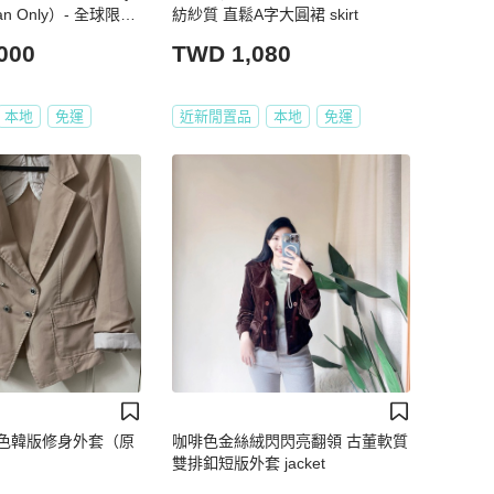
an Only）- 全球限量
紡紗質 直鬆A字大圓裙 skirt
arrow KEW say LO
000
TWD 1,080
鏡 / 太陽眼鏡
本地
免運
近新閒置品
本地
免運
色韓版修身外套（原
咖啡色金絲絨閃閃亮翻領 古董軟質
雙排釦短版外套 jacket