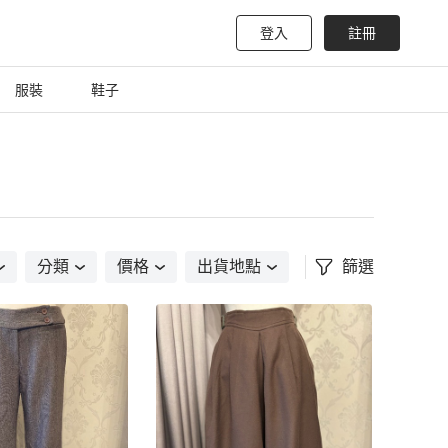
登入
註冊
服裝
鞋子
分類
價格
出貨地點
篩選