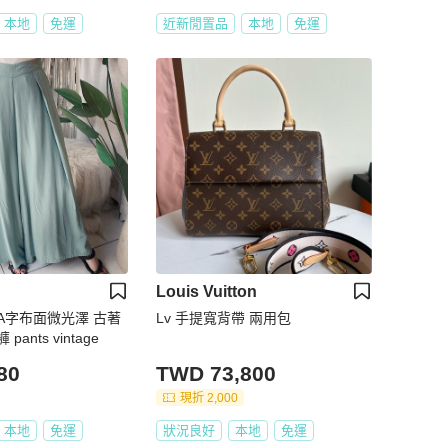
本地
免運
近新閒置品
本地
免運
Louis Vuitton
A字布面微光澤 古著
Lv 手提寬背帶 兩用包
ants vintage
80
TWD 73,800
現折 2,000
本地
免運
狀況良好
本地
免運