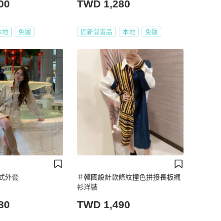
00
TWD 1,280
本地
免運
近新閒置品
本地
免運
式外套
＃韓國設計款條紋撞色拼接長板襯
衫洋裝
80
TWD 1,490