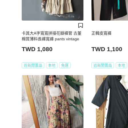
卡其大A字寬寬拼接花瓣褲管 古董
正韓皮寬褲
棉質薄料長褲寬褲 pants vintage
TWD 1,080
TWD 1,100
近新閒置品
本地
免運
近新閒置品
本地