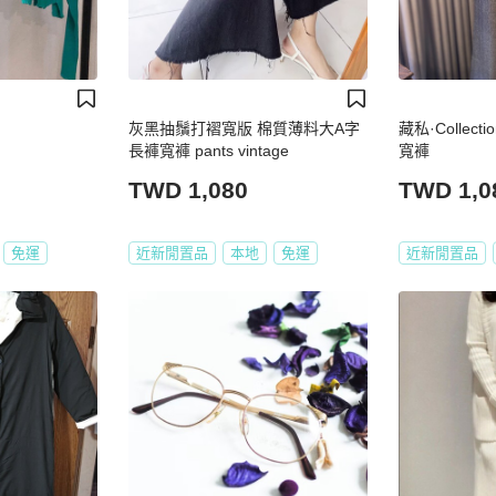
灰黑抽鬚打褶寬版 棉質薄料大A字
藏私·Collec
長褲寬褲 pants vintage
寬褲
TWD 1,080
TWD 1,0
免運
近新閒置品
本地
免運
近新閒置品