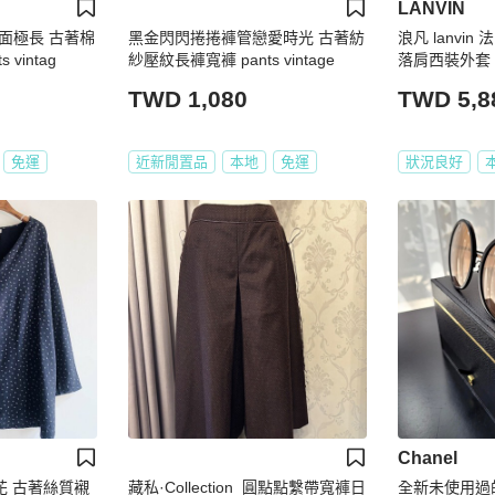
LANVIN
面極長 古著棉
黑金閃閃捲捲褲管戀愛時光 古著紡
浪凡 lanvi
vintag
紗壓紋長褲寬褲 pants vintage
落肩西裝外套 
牌都在 4550
TWD 1,080
TWD 5,8
賣 男女都可以
落肩約47cm 
m
免運
近新閒置品
本地
免運
狀況良好
Chanel
花 古著絲質襯
藏私·Collection_圓點點繫帶寬褲日
全新未使用過的Li