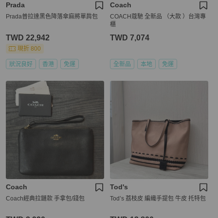
Prada
Coach
Prada普拉達黑色降落傘麻將單肩包
COACH蔻馳 全新品 （大款 ）台灣專
櫃
TWD 22,942
TWD 7,074
現折 800
狀況良好
香港
免運
全新品
本地
免運
Coach
Tod's
Coach經典拉鏈款 手拿包/錢包
Tod’s 荔枝皮 編織手提包 牛皮 托特包