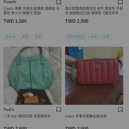
Coach
Coach 單層 手拿包 經典款 荔枝紋 手
復古刷舊真皮肩背包 皮件 側背包 手提
拿包 有小卡 牌價卡 防刮
包 前磁吸式口袋 咖啡色【壽司羊羊】
二手包
TWD 1,500
TWD 2,500
全新品
本地
免運
近新閒置品
本地
免運
Tod's
二手Tod’s蒂芬尼綠 手提肩背包
coach 手拿羊皮聯名款出清
TWD 7,500
TWD 2,000