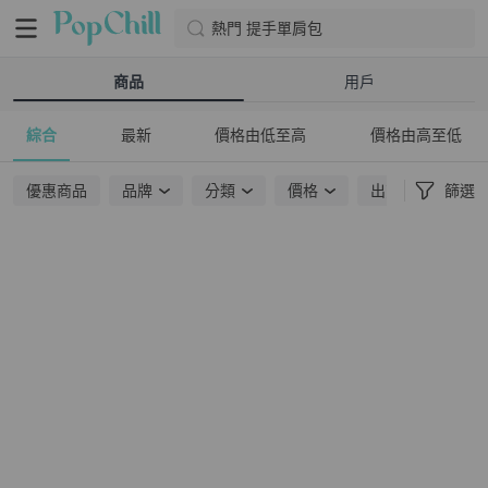
熱門 提手單肩包
商品
用戶
綜合
最新
價格由低至高
價格由高至低
優惠商品
品牌
分類
價格
出貨地點
篩選