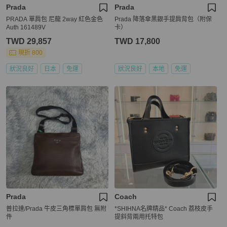
Prada
Prada
PRADA 單肩包 尼龍 2way 紅色金色
Prada 降落傘黑銀手提肩背包（附保
Auth 161489V
卡）
TWD 29,857
TWD 17,800
現折 800
狀況良好
日本
免運
狀況良好
本地
免運
Prada
Coach
普拉達/Prada 牛皮三角標單肩包 無附
*SHIHNA名牌精品* Coach 荔枝皮手
件
提斜背兩用托特包