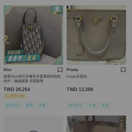
Dior
Prada
迪奧/Dior老花手機包手提單肩斜挎包
Prada手提包
附件：鏈條肩帶 手提肩帶
TWD 26,254
TWD 13,399
現折 800
狀況良好
香港
免運
狀況尚可
本地
免運