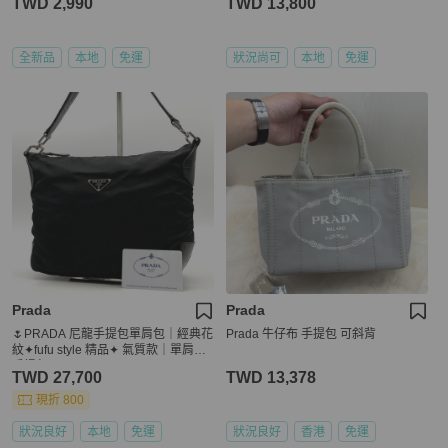
TWD 2,990
TWD 13,800
全新品
本地
免運
狀況尚可
本地
免運
Prada
Prada
🌷PRADA 尼龍手提包單肩包｜經典花
Prada 牛仔布 手提包 可斜背
紋✦fufu style 精品✦ 氣質款｜單肩包.
手提包
TWD 27,700
TWD 13,378
現折 800
狀況良好
本地
免運
狀況良好
香港
免運