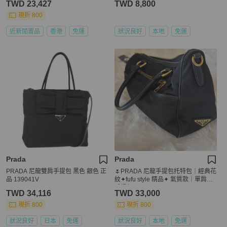
TWD 23,427
TWD 8,800
現折 800
近新閒置品
香港
免運
狀況良好
本地
免運
Prada
Prada
PRADA 尼龍雙肩手提包 黑色 銀色 正
🌷PRADA 尼龍手提包托特包｜經典花
品 139041V
紋✦fufu style 精品✦ 氣質款｜單肩包.
手提包
TWD 34,116
TWD 33,000
現折 800
現折 800
狀況良好
日本
免運
狀況良好
本地
免運