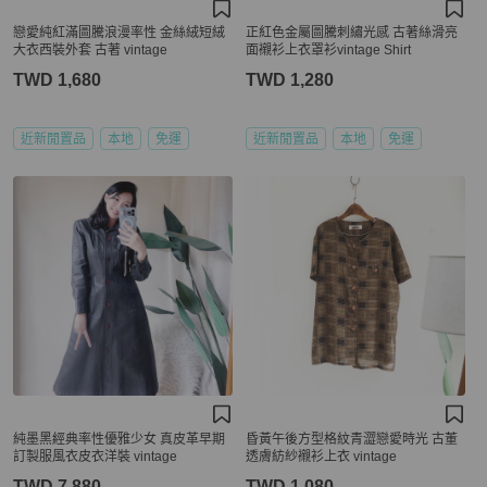
戀愛純紅滿圖騰浪漫率性 金絲絨短絨
正紅色金屬圖騰刺繡光感 古著絲滑亮
大衣西裝外套 古著 vintage
面襯衫上衣罩衫vintage Shirt
TWD 1,680
TWD 1,280
近新閒置品
本地
免運
近新閒置品
本地
免運
純墨黑經典率性優雅少女 真皮革早期
昏黃午後方型格紋青澀戀愛時光 古董
訂製服風衣皮衣洋裝 vintage
透膚紡紗襯衫上衣 vintage
TWD 7,880
TWD 1,080