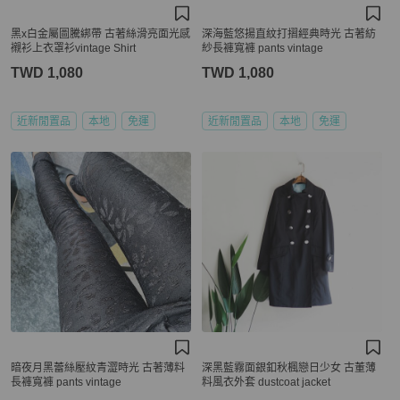
黑x白金屬圖騰綁帶 古著絲滑亮面光感
深海藍悠揚直紋打摺經典時光 古著紡
襯衫上衣罩衫vintage Shirt
紗長褲寬褲 pants vintage
TWD 1,080
TWD 1,080
近新閒置品
本地
免運
近新閒置品
本地
免運
暗夜月黑蕾絲壓紋青澀時光 古著薄料
深黑藍霧面銀釦秋楓戀日少女 古董薄
長褲寬褲 pants vintage
料風衣外套 dustcoat jacket