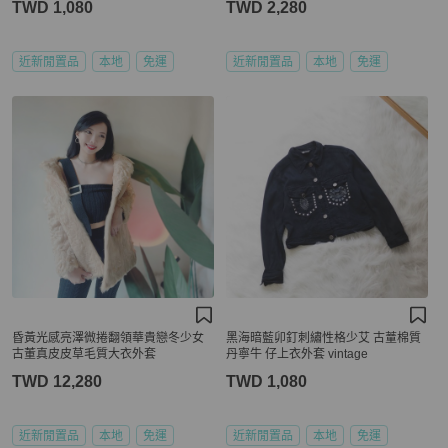
TWD 1,080
TWD 2,280
近新閒置品
本地
免運
近新閒置品
本地
免運
昏黃光感亮澤微捲翻領華貴戀冬少女
黑海暗藍卯釘刺繡性格少艾 古蕫棉質
古董真皮皮草毛質大衣外套
丹寧牛 仔上衣外套 vintage
TWD 12,280
TWD 1,080
近新閒置品
本地
免運
近新閒置品
本地
免運