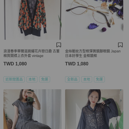
浪漫春季華爾滋跳耀花卉戀日趣 古董
金絲壓紋方型框彈篢鏡腳眼鏡 Japan
棉質開襟上衣外套 vintage
日本好學生 金框鏡框
TWD 1,080
TWD 1,080
近新閒置品
本地
免運
全新品
本地
免運