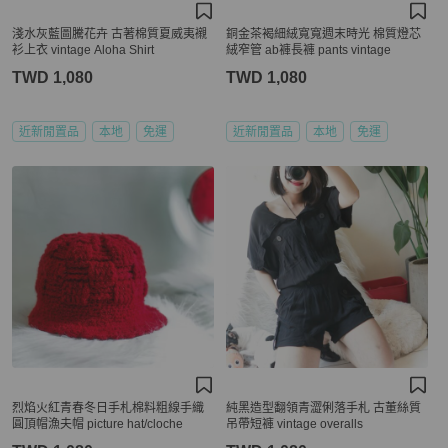
淺水灰藍圖騰花卉 古著棉質夏威夷襯
銅金茶褐細絨寬寬週末時光 棉質燈芯
衫上衣 vintage Aloha Shirt
絨窄管 ab褲長褲 pants vintage
TWD 1,080
TWD 1,080
近新閒置品
本地
免運
近新閒置品
本地
免運
烈焰火紅青春冬日手札棉料粗線手織
純黑造型翻領青澀俐落手札 古董絲質
圓頂帽漁夫帽 picture hat/cloche
吊帶短褲 vintage overalls