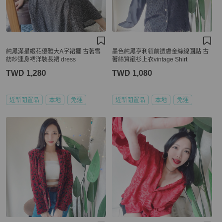
純黑滿星綴花優雅大A字裙擺 古著雪
墨色純黑亨利領前透膚金絲線圓點 古
紡紗連身裙洋裝長裙 dress
著絲質襯衫上衣vintage Shirt
TWD 1,280
TWD 1,080
近新閒置品
本地
免運
近新閒置品
本地
免運