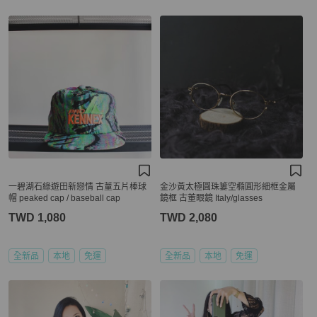
一碧湖石綠遊田新戀情 古蕫五片棒球
金沙黃太極圓珠簍空橢圓形細框金屬
帽 peaked cap / baseball cap
鏡框 古董眼鏡 Italy/glasses
TWD 1,080
TWD 2,080
全新品
本地
免運
全新品
本地
免運