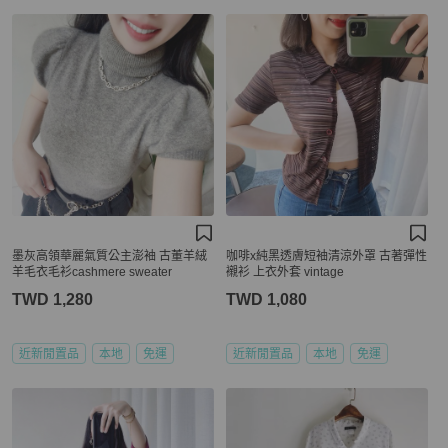
墨灰高領華麗氣質公主澎袖 古董羊絨
咖啡x純黑透膚短袖清涼外罩 古著彈性
羊毛衣毛衫cashmere sweater
襯衫 上衣外套 vintage
TWD 1,280
TWD 1,080
近新閒置品
本地
免運
近新閒置品
本地
免運