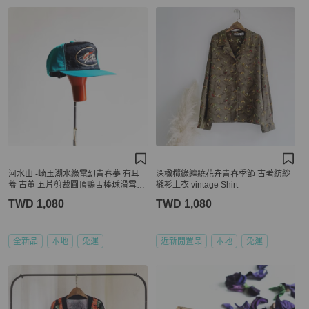
河水山 -崎玉湖水綠電幻青春夢 有耳
深橄欖綠纏繞花卉青春季節 古著紡紗
蓋 古董 五片剪裁圓頂鴨舌棒球滑雪帽
襯衫上衣 vintage Shirt
peaked cap / baseball cap
TWD 1,080
TWD 1,080
全新品
本地
免運
近新閒置品
本地
免運