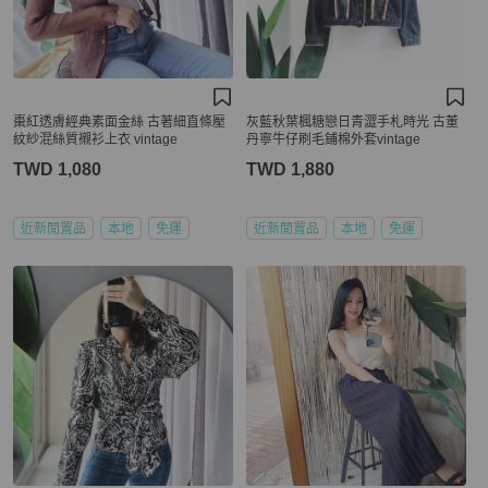
棗紅透膚經典素面金絲 古著細直條壓
灰藍秋葉楓糖戀日青澀手札時光 古董
紋紗混絲質襯衫上衣 vintage
丹寧牛仔刷毛鋪棉外套vintage
TWD 1,080
TWD 1,880
近新閒置品
本地
免運
近新閒置品
本地
免運