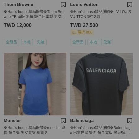
Thom Browne
Louis Vuitton
💎Han's house精品服飾💎Thom Bro
💎Han's house精品服飾💎 LV LOUIS
wne TB 滿版 刺繡 短 T 日本製 男女共
VUITTON 短T S號
穿 現貨1原價27400
TWD 12,000
TWD 27,500
現折 800
全新品
本地
免運
全新品
本地
免運
Moncler
Balenciaga
💎Han's house精品服飾💎moncler 彩
💎Han's house精品服飾💎Balenciag
條 短 T 藍 男女共穿 現貨 S
a 巴黎世家 雙面 短 T 寬版 黑 現貨 XX
S 原價22200