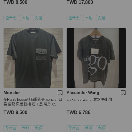
TWD 8,500
TWD 17,800
全新品
本地
免運
全新品
本地
免運
Moncler
Alexander Wang
💎Han's house精品服飾💎moncler 口
alexanderwang.t女款短袖t恤
袋 尼龍 滿版 拼接 短 T 黑 現貨 XS原
價13800
TWD 9,500
TWD 6,786
全新品
本地
免運
全新品
香港
免運