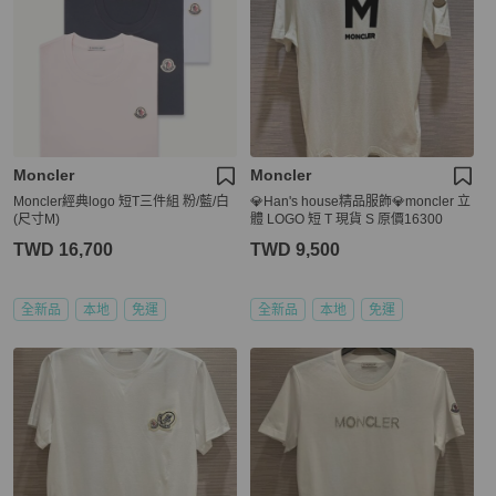
Moncler
Moncler
Moncler經典logo 短T三件組 粉/藍/白
💎Han's house精品服飾💎moncler 立
(尺寸M)
體 LOGO 短 T 現貨 S 原價16300
TWD 16,700
TWD 9,500
全新品
本地
免運
全新品
本地
免運