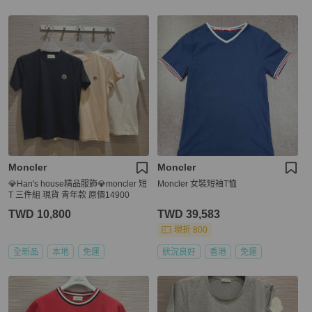
Moncler
Moncler
💎Han's house精品服飾💎moncler 短
Moncler 女裝短袖T恤
T 三件組 現貨 青年款 原價14900
TWD 10,800
TWD 39,583
現折 800
全新品
本地
免運
狀況良好
香港
免運