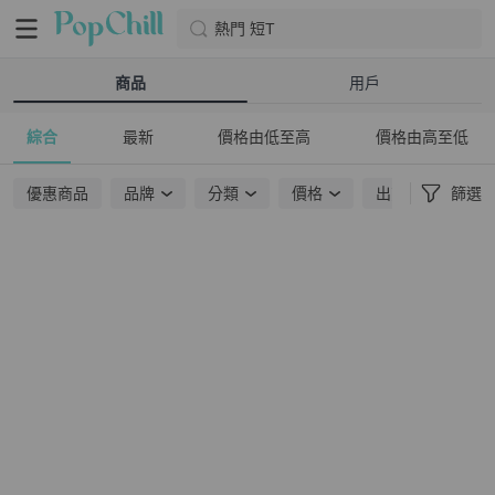
熱門 短T
商品
用戶
綜合
最新
價格由低至高
價格由高至低
優惠商品
品牌
分類
價格
出貨地點
篩選