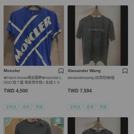
Moncler
Alexander Wang
💎Han's house精品服飾💎moncler L
alexanderwamg.t女款短袖t恤
OGO 短 T 藍 現貨青年款= 女成人 S
TWD 4,500
TWD 7,594
全新品
本地
免運
全新品
香港
免運