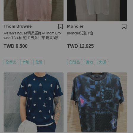
Thom Browne
Moncler
💎Han's house精品服飾💎Thom Bro
moncler短袖T恤
wne TB 4槓 短 T 男女共穿 現貨3原價
12000
TWD 9,500
TWD 12,925
全新品
本地
免運
全新品
香港
免運