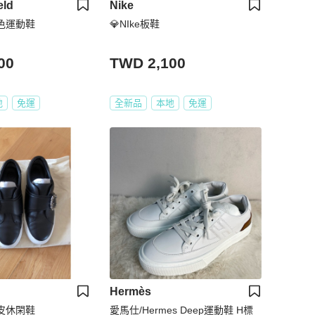
eld
Nike
拚色運動鞋
💎NIke板鞋
00
TWD 2,100
地
免運
全新品
本地
免運
Hermès
h真皮休閑鞋
愛馬仕/Hermes Deep運動鞋 H標