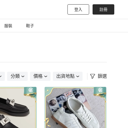
登入
註冊
服裝
鞋子
分類
價格
出貨地點
篩選