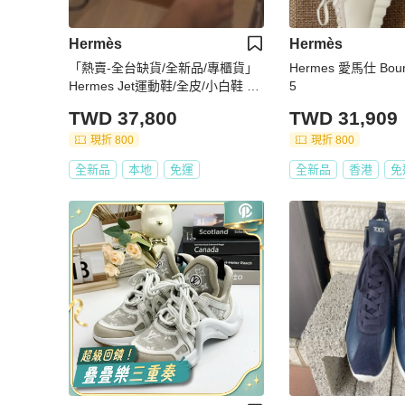
Hermès
Hermès
「熱賣-全台缺貨/全新品/專櫃貨」
Hermes 愛馬仕 Boun
Hermes Jet運動鞋/全皮/小白鞋 鞋
5
碼37.5
TWD 37,800
TWD 31,909
現折 800
現折 800
全新品
本地
免運
全新品
香港
免