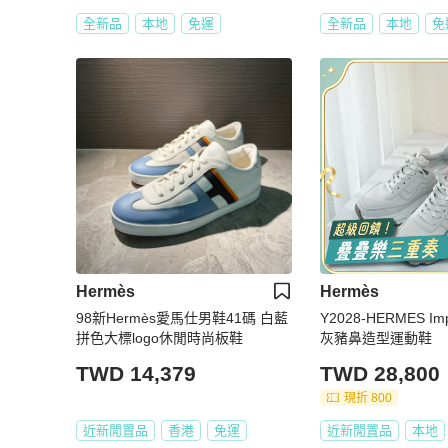
全新品
本地
免運
全新品
本地
免
Hermès
Hermès
98新Hermès愛馬仕男鞋41碼 白藍
Y2028-HERMES I
拼色大標logo休閒時尚板鞋
灰豬鼻造型運動鞋
TWD 14,379
TWD 28,800
現折 800
近新閒置品
香港
免運
近新閒置品
本地