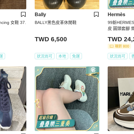
Bally
Hermès
cing 女鞋 37.
BALLY黑色皮革休閒鞋
99新HERME
皮 圓頭套腳 樂
碼
TWD 6,500
TWD 24,
現折 800
運
狀況尚可
本地
免運
狀況尚可