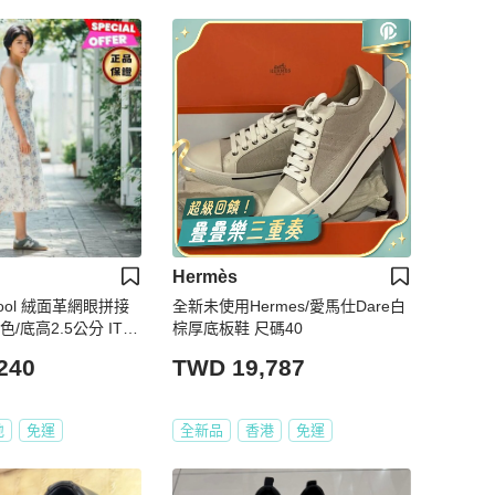
Hermès
Cool 絨面革網眼拼接
全新未使用Hermes/愛馬仕Dare白
/底高2.5公分 IT3
棕厚底板鞋 尺碼40
5/38/38.5/39
240
TWD 19,787
地
免運
全新品
香港
免運