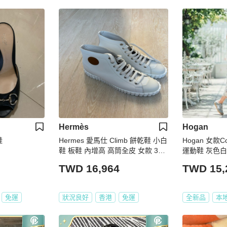
Hermès
Hogan
鞋
Hermes 愛馬仕 Climb 餅乾鞋 小白
Hogan 女款
鞋 板鞋 內增高 高筒全皮 女款 39
運動鞋 灰色白色
碼
6/36.5/37/37.
TWD 16,964
TWD 15,
免運
狀況良好
香港
免運
全新品
本