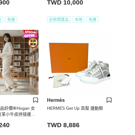
900
TWD 10,000
地
免運
近新閒置品
本地
免運
Hermès
品好價🌺Hogan 女
HERMES Get Up 高幫 運動鞋
納帕皮革小牛皮拼接運動
高3.2公分 IT35/3
240
TWD 8,886
5/38/38.5/39/40