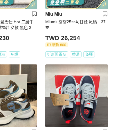
Miu Miu
S愛馬仕 Hot 二層牛
Miumiu繆繆25ss阿甘鞋 尺碼：37
福鞋 女款 黑色 38
🧡
230
TWD 26,254
現折 800
香港
免運
近新閒置品
香港
免運