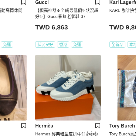
Gucci
Karl Lagerf
套運動高筒休閒
【顯高神器⏫️全網最低價✨狀況超
KARL 咖啡
好✨】Gucci彩虹老爹鞋 37
TWD 6,863
TWD 9,8
免運
狀況良好
香港
免運
全新品
本
Hermès
Tory Burch
Hermes 經典鞋型皮拼牛仔👍👍👍
Tory Burc