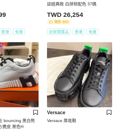
誌經典款 白拼棕配色 37碼
99
TWD 26,254
現折 800
香港
免運
近新閒置品
香港
免運
Versace
仕 bouncing 黑白熊
Versace 厚底鞋
皮/麂皮 黑色H