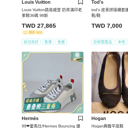
Louis Vuitton
Tod's
Louis Vuitton路易威登 奶茶滿印老
tod’s 皮革拼接襪
爹鞋36碼 98新
靴/鞋
TWD 27,865
TWD 7,000
現折 800
狀況良好
香港
免運
近新閒置品
本地
Hermès
Hogan
99❤愛馬仕/Hermes Bouncing 運
Hogan典雅平底鞋