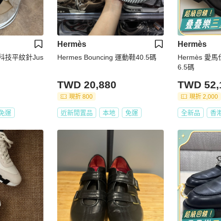
Hermès
Hermès
拼科技平紋針Jus
Hermes Bouncing 運動鞋40.5碼
Hermès 愛馬
6.5碼
TWD 20,880
TWD 52,
現折 800
現折 2,000
免運
近新閒置品
本地
免運
全新品
香