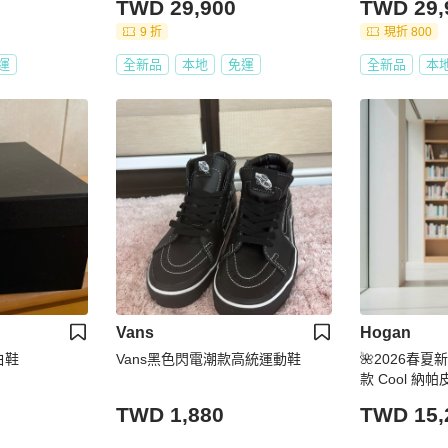
TWD 29,900
TWD 29,
9 折
現折 800
運
全新品
本地
免運
全新品
本
Vans
Hogan
白鞋
Vans黑色閃電潮款高統運動鞋
🌺2026春夏新
款 Cool 
鞋 焦糖色白色/底
TWD 1,880
TWD 15,
6/36.5/37/37.