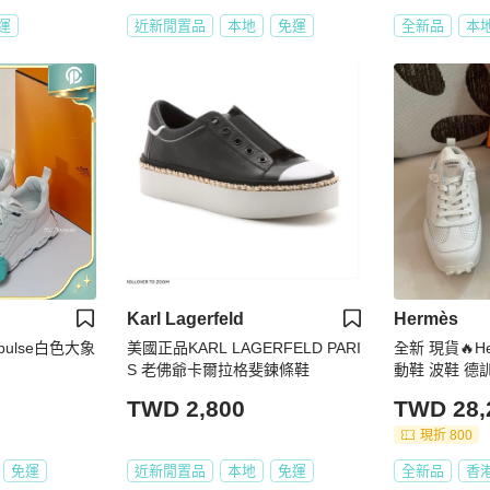
運
近新閒置品
本地
免運
全新品
本
Karl Lagerfeld
Hermès
mpulse白色大象
美國正品KARL LAGERFELD PARI
全新 現貨🔥Her
S 老佛爺卡爾拉格斐鍊條鞋
動鞋 波鞋 德訓鞋
TWD 2,800
TWD 28,
現折 800
免運
近新閒置品
本地
免運
全新品
香