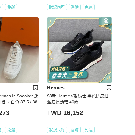
地
免運
狀況尚可
香港
免運
Hermès
mes In Sneaker 運
98新 Hermes/愛馬仕 黑色拼皮紅
👞 白色 37.5 / 38
藍底運動鞋 40碼
273
TWD 16,152
港
免運
狀況良好
香港
免運