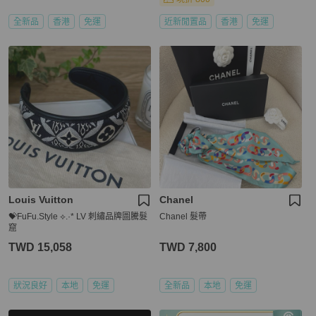
全新品
香港
免運
近新閒置品
香港
免運
Louis Vuitton
Chanel
💝FuFu.Style ⟡.·* LV 刺繡品牌圖騰髮
Chanel 髮帶
窟
TWD 15,058
TWD 7,800
狀況良好
本地
免運
全新品
本地
免運