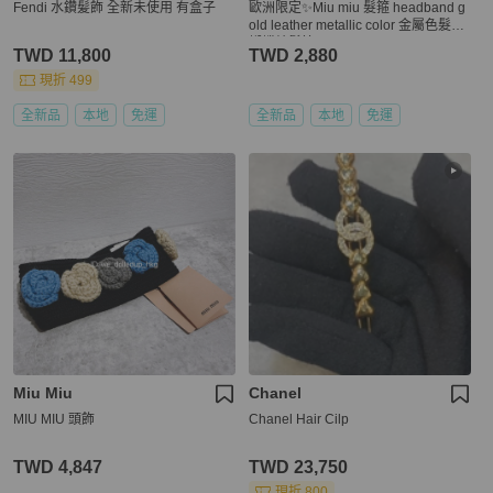
Fendi 水鑽髪飾 全新未使用 有盒子
歐洲限定✨Miu miu 髮箍 headband g
old leather metallic color 金屬色髮箍
蝴蝶結髮箍
TWD 11,800
TWD 2,880
現折 499
全新品
本地
免運
全新品
本地
免運
Miu Miu
Chanel
MIU MIU 頭飾
Chanel Hair Cilp
TWD 4,847
TWD 23,750
現折 800