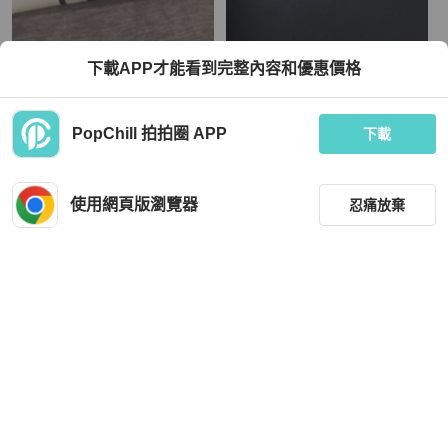
Fendi
Chanel
下載APP才能看到完整內容和優惠價格
fendi芬迪 經典logo 髮帶 髮飾 有厚度
絕美秀款 CHANEL 香奈兒雙C Logo
二手商品
珍珠水鑽髮夾
TWD 12,500
TWD 18,500
PopChill 拍拍圈 APP
下載
狀況良好
本地
免運
近新閒置品
本地
免運
使用網頁版瀏覽器
忍痛放棄
篩選
重設
品牌
分類
Chanel
Versace