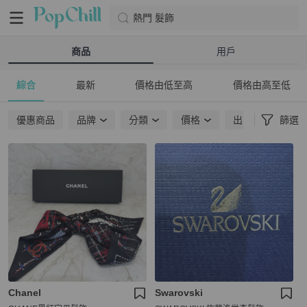
熱門 髮飾
商品
用戶
綜合
最新
價格由低至高
價格由高至低
優惠商品
品牌
分類
價格
出貨地點
篩選
Chanel
Swarovski