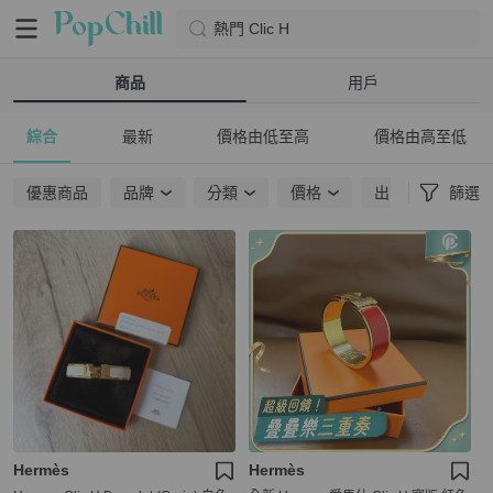
熱門 Clic H
商品
用戶
綜合
最新
價格由低至高
價格由高至低
優惠商品
品牌
分類
價格
出貨地點
篩選
Hermès
Hermès