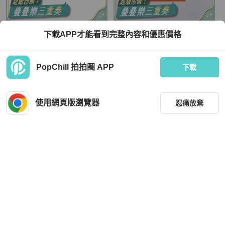
Hermès
Hermès
下載APP才能看到完整內容和優惠價格
HERMES 金屬/琺瑯Clic H手鐲Noir
TW4739 Hermes 愛馬仕H扣手鐲 白
色玫瑰金 Clic H Bracelet PM Blanc x
RGHW
TWD 12,400
TWD 30,293
PopChill 拍拍圈 APP
下載
現折 800
狀況良好
香港
免運
全新品
香港
免運
使用網頁版瀏覽器
忍痛放棄
篩選
重設
品牌
分類
Hermès
Hermès