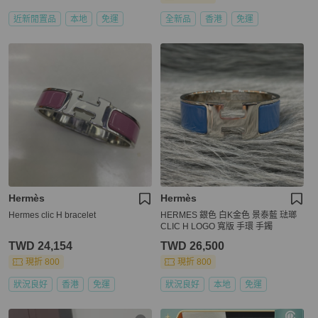
近新閒置品
本地
免運
全新品
香港
免運
Hermès
Hermès
Hermes clic H bracelet
HERMES 銀色 白K金色 景泰藍 琺瑯
CLIC H LOGO 寬版 手環 手鐲
TWD 24,154
TWD 26,500
現折 800
現折 800
狀況良好
香港
免運
狀況良好
本地
免運