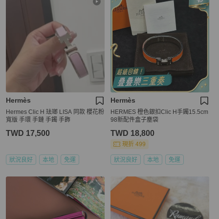
Hermès
Hermès
Hermes Clic H 珐瑯 LISA 同款 櫻花粉
HERMES 橙色銀扣Clic H手鐲15.5cm
寬版 手環 手鏈 手鐲 手飾
98新配件盒子塵袋
TWD 17,500
TWD 18,800
現折 499
狀況良好
本地
免運
狀況良好
本地
免運