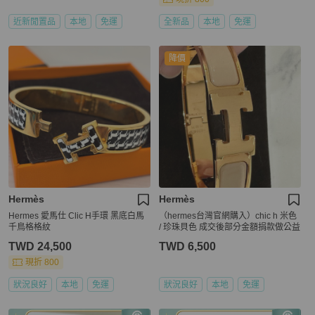
近新閒置品
本地
免運
全新品
本地
免運
降價
Hermès
Hermès
Hermes 愛馬仕 Clic H手環 黑底白馬
（hermes台灣官網購入）chic h 米色
千鳥格格紋
/ 珍珠貝色 成交後部分金額捐款做公益
TWD 24,500
TWD 6,500
現折 800
狀況良好
本地
免運
狀況良好
本地
免運