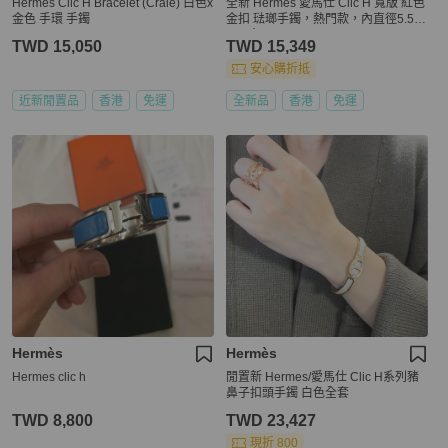
Hermes Clic H Bracelet (Craie) 白色x
全新 Hermes 愛馬仕 Clic H 寬版 紅色
金色 手環 手鐲
金扣 琺瑯手鐲，熱門款，內直徑5.5c
m，寬2
TWD 15,050
TWD 15,349
安心購折抵
近新閒置品
香港
免運
全新品
香港
免運
Hermès
Hermès
Hermes clic h
閒置新 Hermes/愛馬仕 Clic H系列豬
鼻子扣頭手鐲 白色全套
TWD 8,800
TWD 23,427
現折 800