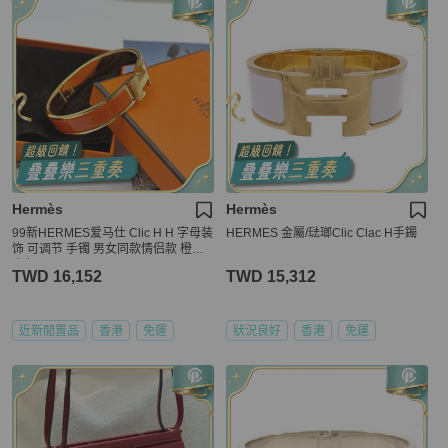
Hermès
Hermès
99新HERMES爱马仕 Clic H H 字母装
HERMES 金屬/琺瑯Clic Clac H手鐲
饰 可调节 手镯 男女同款情侣款 橙色
金色 H
TWD 16,152
TWD 15,312
近新閒置品
香港
免運
狀況良好
香港
免運