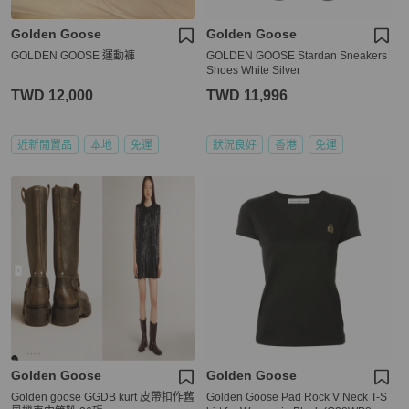
Golden Goose
Golden Goose
GOLDEN GOOSE 運動褲
GOLDEN GOOSE Stardan Sneakers
Shoes White Silver
TWD 12,000
TWD 11,996
近新閒置品
本地
免運
狀況良好
香港
免運
Golden Goose
Golden Goose
Golden goose GGDB kurt 皮帶扣作舊
Golden Goose Pad Rock V Neck T-S