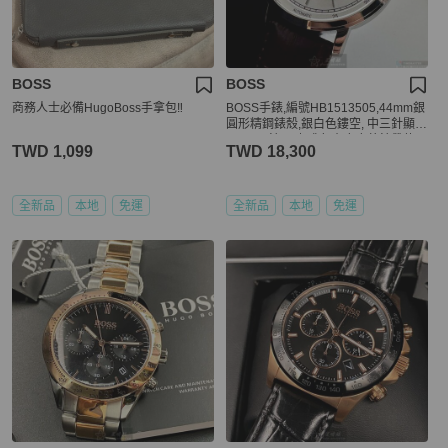
BOSS
BOSS
商務人士必備HugoBoss手拿包‼️
BOSS手錶,編號HB1513505,44mm銀
圓形精鋼錶殼,銀白色鏤空, 中三針顯
示, 二眼錶面,咖啡色真皮皮革錶帶款
TWD 1,099
TWD 18,300
全新品
本地
免運
全新品
本地
免運