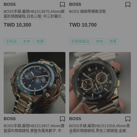
BOSS
BOSS
BOSS手錶,編號HB1513875,44mm銀
BOSS 細繞帶裸跟涼鞋
圓形精鋼錶殼,白色三眼, 中三針顯示,
運動錶面,銀色精鋼錶帶款
TWD 10,300
TWD 10,700
全新品
本地
免運
近新閒置品
本地
免運
BOSS
BOSS
BOSS手錶,編號HB1513937,46mm寶
BOSS手錶,編號HB1513358,46mm黑
藍圓形精鋼錶殼,寶藍色羅馬數字, 中三
金圓形精鋼錶殼,黑色三眼錶面,金銀相
針顯示錶面,金銀相間精鋼錶帶款
間精鋼錶帶款,自用送人都不錯!