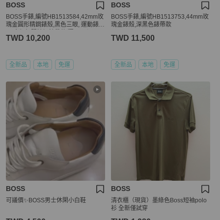
BOSS
BOSS
BOSS手錶,編號HB1513584,42mm玫
BOSS手錶,編號HB1513753,44mm玫
瑰金圓形精鋼錶殼,黑色三眼, 運動錶
瑰金錶殼,深黑色錶帶款
面,金銀相間精鋼錶帶款,獨具匠心!
TWD 10,200
TWD 11,500
全新品
本地
免運
全新品
本地
免運
BOSS
BOSS
可議價✨BOSS男士休閑小白鞋
清衣櫃（現貨）墨綠色Boss短袖polo
衫 全新僅試穿