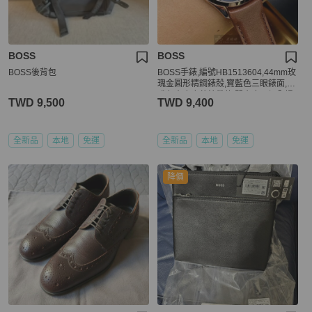
BOSS
BOSS
BOSS後背包
BOSS手錶,編號HB1513604,44mm玫
瑰金圓形精鋼錶殼,寶藍色三眼錶面,咖
啡色真皮皮革錶帶款,閃亮度冠絕全場!
TWD 9,500
TWD 9,400
全新品
本地
免運
全新品
本地
免運
降價