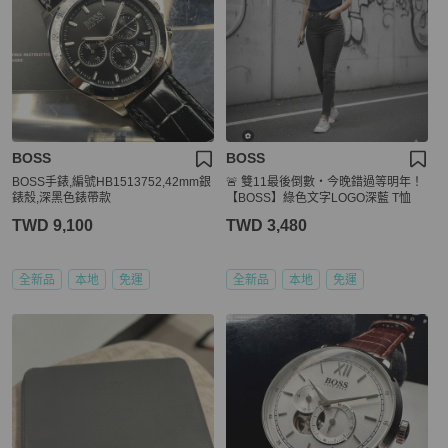
BOSS
BOSS
BOSS手錶,編號HB1513752,42mm銀
🚨 雙11最後倒數・今晚錯過等明年！
錶殼,深黑色錶帶款
【BOSS】綠色文字LOGO深藍 T恤
TWD 9,100
TWD 3,480
全新品
本地
免運
全新品
本地
免運