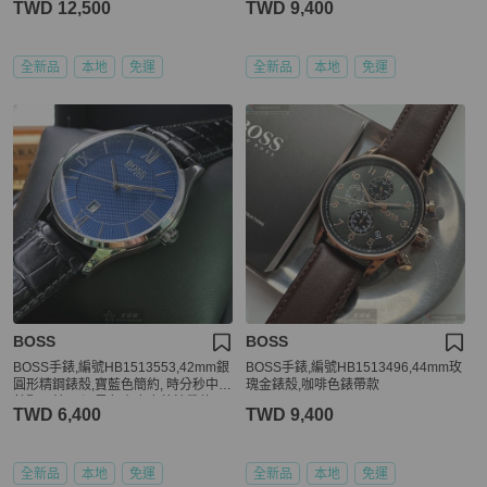
TWD 12,500
TWD 9,400
全新品
本地
免運
全新品
本地
免運
BOSS
BOSS
BOSS手錶,編號HB1513553,42mm銀
BOSS手錶,編號HB1513496,44mm玫
圓形精鋼錶殼,寶藍色簡約, 時分秒中三
瑰金錶殼,咖啡色錶帶款
針顯示錶面,深黑色真皮皮革錶帶款
TWD 6,400
TWD 9,400
全新品
本地
免運
全新品
本地
免運