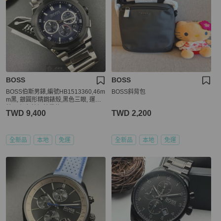
BOSS
BOSS
BOSS伯斯男錶,編號HB1513360,46m
BOSS斜背包
m黑, 銀圓形精鋼錶殼,黑色三眼, 運動
錶面,銀色精鋼錶帶款
TWD 9,400
TWD 2,200
全新品
本地
免運
全新品
本地
免運