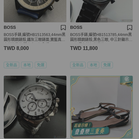
BOSS
BOSS
BOSS手錶,編號HB1513563,44mm黑
BOSS手錶,編號HB1513785,44mm黑
圓形精鋼錶殼,鐵灰三眼錶面,寶藍真皮
圓形精鋼錶殼,黑色三眼, 中三針顯示錶
皮革錶帶款,閃亮度冠絕全場!
面,深黑色精鋼錶帶款
TWD 8,000
TWD 11,800
全新品
本地
免運
全新品
本地
免運