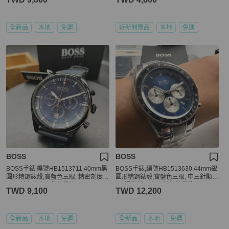
全新品
本地
免運
近新閒置品
本地
免運
BOSS
BOSS
BOSS手錶,編號HB1513711,40mm黑
BOSS手錶,編號HB1513630,44mm銀
圓形精鋼錶殼,寶藍色三眼, 精密刻度錶
圓形精鋼錶殼,寶藍色三眼, 中三針顯
面,深藍色真皮皮革錶帶款
示, 運動錶面,銀色精鋼錶帶款
TWD 9,100
TWD 12,200
全新品
本地
免運
全新品
本地
免運