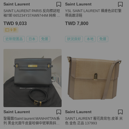
Saint Laurent
Saint Laurent
SAINT LAURENT PARIS 反向標誌短
YSL SAINT LAURENT 裸膚色卯釘繫
袖T卹 665234Y37AW9744M 純棉 #
帶高跟涼鞋
M
TWD 9,033
TWD 7,800
9 折
近新閒置品
日本
免運
狀況良好
本地
免運
Saint Laurent
Saint Laurent
聖羅蘭/Saint laurent MANHATTAN系
SAINT LAURENT 壓花肩背包 皮革 米
列 黑金光面牛皮曼哈頓中號單肩斜挎
色 金色 正品 137993
包 尺寸：29×20×7.5