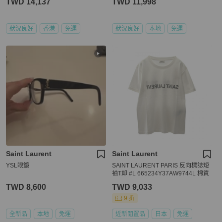
TWD 14,137
TWD 11,998
狀況良好
香港
免運
狀況良好
本地
免運
Saint Laurent
Saint Laurent
YSL眼鏡
SAINT LAURENT PARIS 反向標誌短
袖T卹 #L 665234Y37AW9744L 棉質
TWD 8,600
TWD 9,033
9 折
全新品
本地
免運
近新閒置品
日本
免運