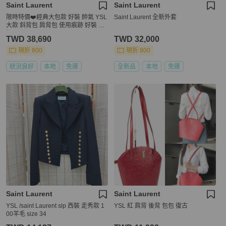
Saint Laurent
Saint Laurent
限時特價❤️經典大包款 好裝 帥氣 YSL
Saint Laurent 全新外套
大款 斜背包 肩背包 使用痕跡 好裝 帥
氣
TWD 38,690
TWD 32,000
現折 800
現折 800
狀況良好
本地
免運
全新品
本地
免運
Saint Laurent
Saint Laurent
YSL /saint Laurent slp 西裝 走秀款 1
YSL 紅 肩背 後背 包包 復古
00羊毛 size 34