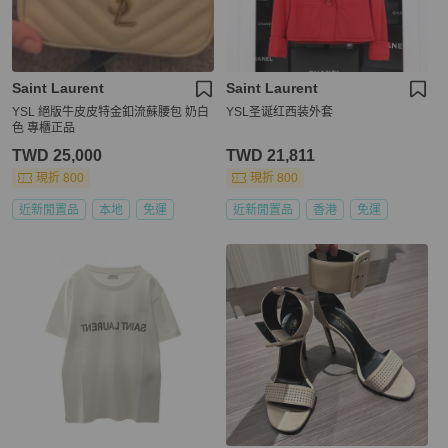
Saint Laurent
Saint Laurent
YSL 絕版牛皮皮特金釦流蘇腰包 奶白
YSL圣诞红西装外套
色 專櫃正品
TWD 25,000
TWD 21,811
現折 800
現折 800
近新閒置品
本地
免運
近新閒置品
香港
免運