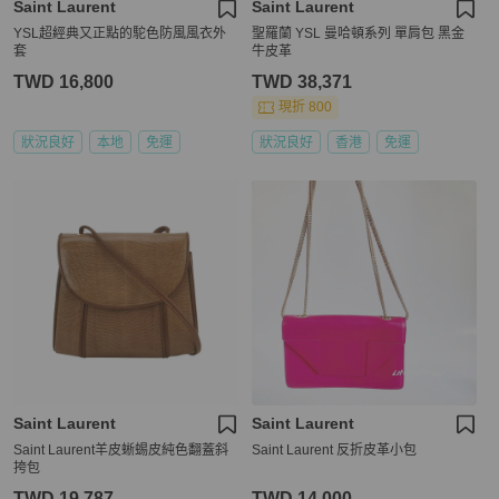
Saint Laurent
Saint Laurent
YSL超經典又正點的駝色防風風衣外
聖羅蘭 YSL 曼哈頓系列 單肩包 黑金
套
牛皮革
TWD 16,800
TWD 38,371
現折 800
狀況良好
本地
免運
狀況良好
香港
免運
Saint Laurent
Saint Laurent
Saint Laurent羊皮蜥蜴皮純色翻蓋斜
Saint Laurent 反折皮革小包
挎包
TWD 19,787
TWD 14,000