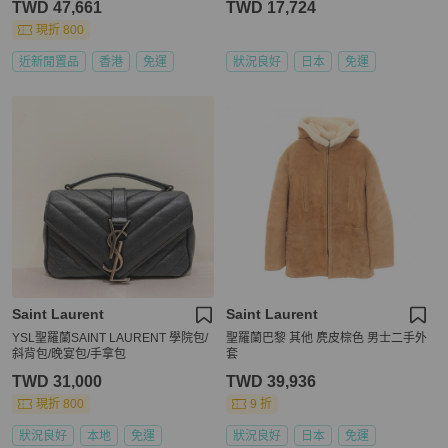
TWD 47,661
TWD 17,724
現折 800
近新閒置品
香港
免運
狀況良好
日本
免運
Saint Laurent
Saint Laurent
YSL聖羅蘭SAINT LAURENT 學院包/
聖羅蘭巴黎 其他 麂皮棕色 男士二手外
斜背包/晚宴包/手拿包
套
TWD 31,000
TWD 39,936
現折 800
9 折
狀況良好
本地
免運
狀況良好
日本
免運