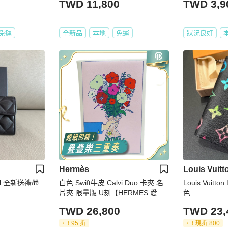
TWD 11,800
TWD 3,9
免運
全新品
本地
免運
狀況良好
Hermès
Louis Vuitt
l 全新送禮🎁
白色 Swift牛皮 Calvi Duo 卡夾 名
Louis Vuit
片夾 限量版 U刻【HERMES 愛馬
色
仕】
TWD 26,800
TWD 23,
95 折
現折 800