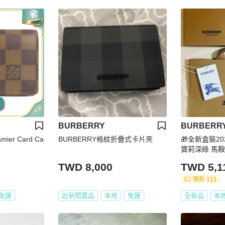
BURBERRY
BURBERR
mier Card Ca
BURBERRY格紋折疊式卡片夾
🎁全新盒裝202
寶莉深綠 馬
TWD 8,000
TWD 5,1
現折 111
免運
近新閒置品
本地
免運
全新品
本