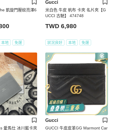
Gucci
iomphe 凱旋門壓紋亮澤6
米白色 牛皮 帆布 卡夾 名片夾【G
UCCI 古馳】 474748
800
TWD 6,980
本地
免運
狀況良好
本地
免運
Gucci
mès 愛馬仕 冰川藍卡夾
GUCCI 牛皮皮革GG Marmont Car