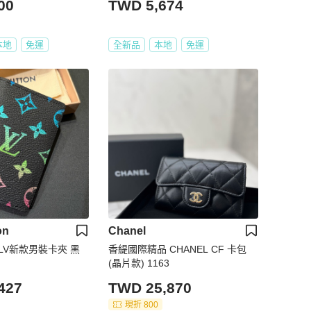
00
TWD 5,674
本地
免運
全新品
本地
免運
on
Chanel
ton LV新款男裝卡夾 黑
香緹國際精品 CHANEL CF 卡包
(晶片款) 1163
427
TWD 25,870
現折 800