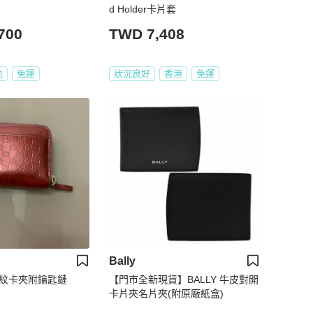
d Holder卡片套
700
TWD 7,408
地
免運
狀況良好
香港
免運
Bally
go壓紋卡夾附鑰匙鏈
【門市全新現貨】BALLY 牛皮對開
卡片夾名片夾(附原廠紙盒)