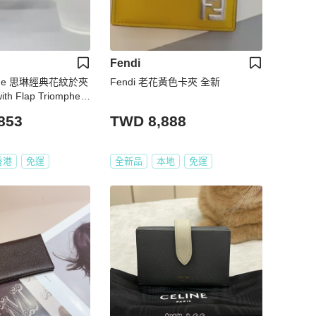
Fendi
line 思琳經典花紋於夾
Fendi 老花黃色卡夾 全新
ith Flap Triomphe C
853
TWD 8,888
香港
免運
全新品
本地
免運