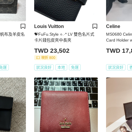
Louis Vuitton
Celine
PHE帆布及羊皮名
💝FuFu.Style ⟡.·* LV 雙色名片式
MS0680 Ce
卡片錢包皮夾中長夾
Card Holder w
anvas Tan
TWD 23,502
TWD 17,
現折 800
免運
狀況良好
本地
免運
狀況良好