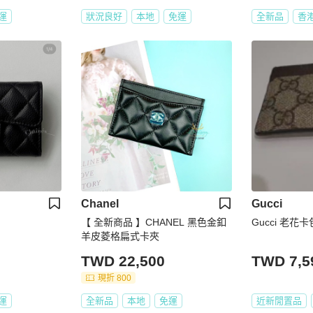
運
狀況良好
本地
免運
全新品
香
Chanel
Gucci
【 全新商品 】CHANEL 黑色金釦
Gucci 老花卡
羊皮菱格扁式卡夾
TWD 22,500
TWD 7,5
現折 800
運
全新品
本地
免運
近新閒置品