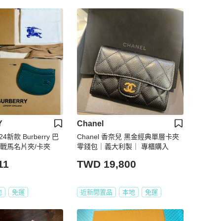
Y
Chanel
4新款 Burberry 巴
Chanel 香奈兒 黑金經典單層卡夾
鞍戰馬名片夾/卡夾
零錢包｜義大利製｜ 專櫃購入
11
TWD 19,800
地
免運
近新閒置品
本地
免運