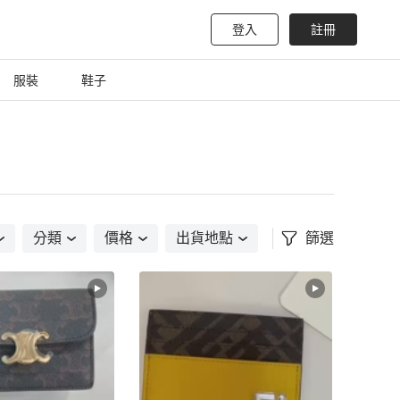
登入
註冊
服裝
鞋子
分類
價格
出貨地點
篩選