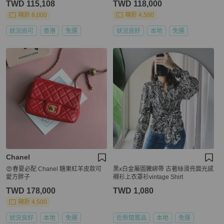
TWD 115,108
TWD 118,000
現折 8,000
現折 4,500
狀況尚可
香港
免運
狀況良好
本地
免運
Chanel
😍春夏必配 Chanel 糖果紅羊皮款可
黑x白金屬圖騰綁帶 古著絲滑亮面光感
愛方胖子
襯衫上衣罩衫vintage Shirt
TWD 178,000
TWD 1,080
現折 4,500
狀況良好
本地
免運
近新閒置品
本地
免運