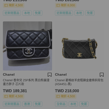
現折 4,500
現折 8,000
近新閒置品
本地
免運
近新閒置品
本地
免運
Chanel
Chanel
Chanel 香奈兒 25P系列 黑白熊貓漫
Chanel 菱格紋羊皮粗鍊金邊條斜背包
畫方胖子 芯片款
(AS4451-黑)
TWD 189,381
TWD 218,000
現折 4,500
現折 4,500
近新閒置品
香港
免運
全新品
本地
免運