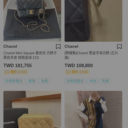
Chanel
Chanel
Chanel Mini Square 香奈兒 方胖子
[降價售]Chanel 黑金字母方胖 (芯片
黑色羊皮 核桃金球 22S
版)
TWD 181,755
TWD 108,800
現折 4,500
現折 4,500
近新閒置品
香港
免運
近新閒置品
本地
免運