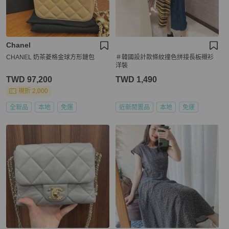
Chanel
CHANEL 奶茶菱格金球方形鏈包
＃韓國設計款條紋撞色拼接長板襯衫
洋裝
TWD 97,200
TWD 1,490
現折 2,000
全新品
本地
免運
近新閒置品
本地
免運