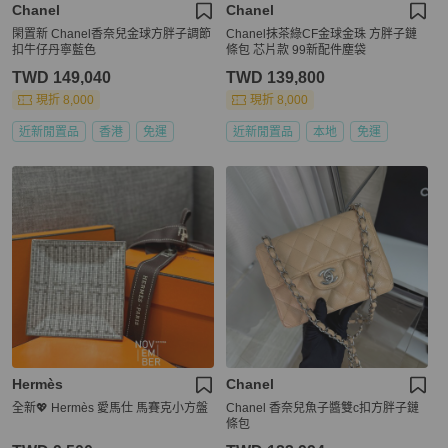
Chanel
Chanel
閑置新 Chanel香奈兒金球方胖子調節
Chanel抹茶綠CF金球金珠 方胖子鏈
扣牛仔丹寧藍色
條包 芯片款 99新配件塵袋
TWD 149,040
TWD 139,800
現折 8,000
現折 8,000
近新閒置品
香港
免運
近新閒置品
本地
免運
Hermès
Chanel
全新💖 Hermès 愛馬仕 馬賽克小方盤
Chanel 香奈兒魚子醬雙c扣方胖子鏈
條包