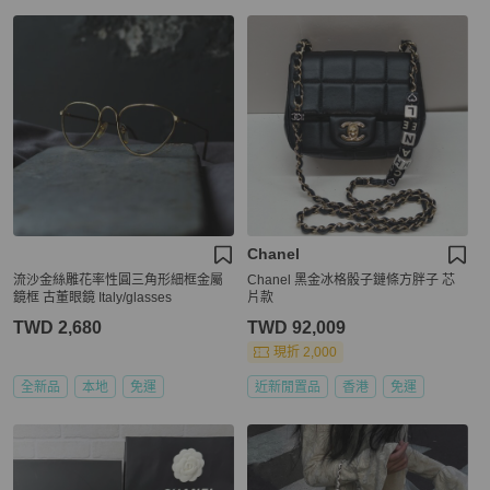
Chanel
流沙金絲雕花率性圓三角形細框金屬
Chanel 黑金冰格骰子鏈條方胖子 芯
鏡框 古董眼鏡 Italy/glasses
片款
TWD 2,680
TWD 92,009
現折 2,000
全新品
本地
免運
近新閒置品
香港
免運