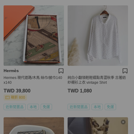
Hermès
Hermes 現代道路/木馬 絲巾/披巾140
純白小翻領輕輕綴點青澀秋季 古著紡
x140
紗襯衫上衣 vintage Shirt
TWD 39,800
TWD 1,080
現折 800
近新閒置品
本地
免運
近新閒置品
本地
免運