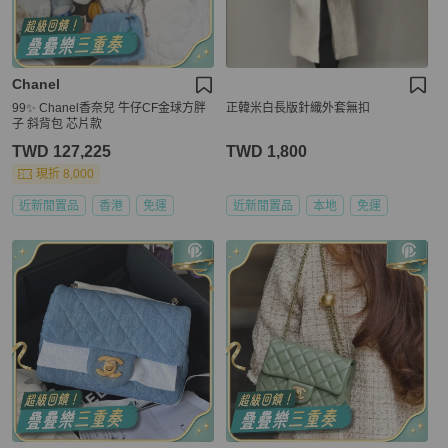
Chanel
99✨ Chanel香奈兒 牛仔CF金球方胖
正韓米白長版針織外套無扣
子 斜背包 芯片款
TWD 127,225
TWD 1,800
現折 8,000
近新閒置品
香港
免運
近新閒置品
本地
免運