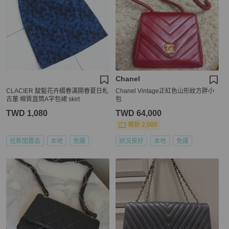
Chanel
CLACIER 靛藍花卉綴春滿開春夏日札
Chanel Vintage正紅色山形紋方胖小
古董 棉質直筒A字包裙 skirt
包
TWD 1,080
TWD 64,000
現折 2,000
近新閒置品
本地
免運
狀況良好
本地
免運