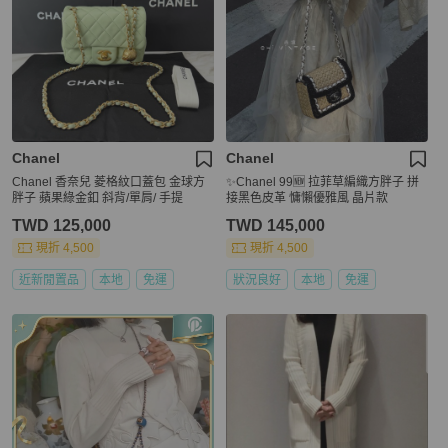
Chanel
Chanel
Chanel 香奈兒 菱格紋口蓋包 金球方
✨Chanel 99🆕 拉菲草編織方胖子 拼
胖子 蘋果綠金釦 斜背/單肩/ 手提
接黑色皮革 慵懶優雅風 晶片款
TWD 125,000
TWD 145,000
現折 4,500
現折 4,500
近新閒置品
本地
免運
狀況良好
本地
免運