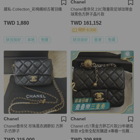
Chanel
藏私·Collection_彩梅繽紛古著羽織
Chanel香奈兒 23C限量款足球琺瑯金
球黑色方胖子晶片款
TWD 1,880
TWD 161,152
現折 8,000
狀況良好
本地
免運
狀況良好
香港
免運
Chanel
Chanel
Chanel香奈兒 珍珠風衣調節扣 方胖
Chanel cf17黑金方胖芯片款23年硬底
子/方胖子
新款 #全新全配🈶購證 #專櫃一包難求
🔥
TWD 215,000
TWD 209,888