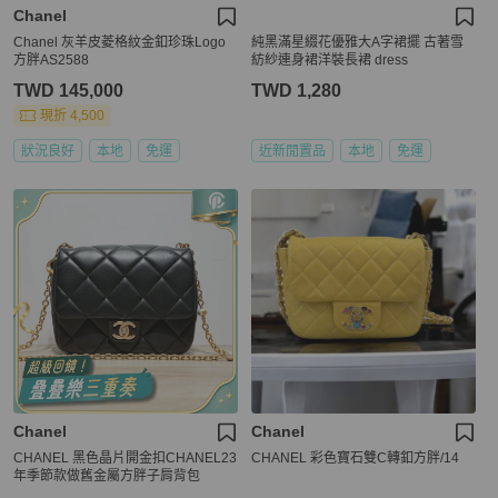
Chanel
Chanel 灰羊皮菱格紋金釦珍珠Logo
純黑滿星綴花優雅大A字裙擺 古著雪
方胖AS2588
紡紗連身裙洋裝長裙 dress
TWD 145,000
TWD 1,280
現折 4,500
狀況良好
本地
免運
近新閒置品
本地
免運
Chanel
Chanel
CHANEL 黑色晶片開金扣CHANEL23
CHANEL 彩色寶石雙C轉釦方胖/14
年季節款做舊金屬方胖子肩背包