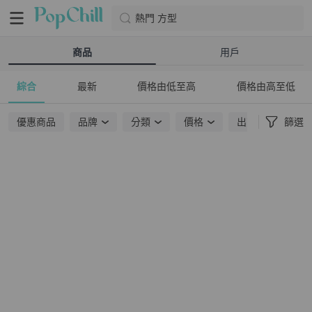
熱門 方型
商品
用戶
綜合
最新
價格由低至高
價格由高至低
優惠商品
品牌
分類
價格
出貨地點
篩選