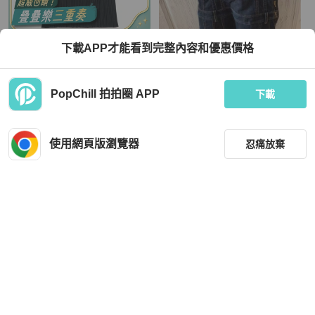
Issey Miyake
BURBERRY
下載APP才能看到完整內容和優惠價格
ISSEY MIYAKE三宅一生 HOMME 黑
巴寶莉背帶裙38碼
色褶皺 V 領 背心長裙 SIZE4
TWD 5,500
TWD 8,074
PopChill 拍拍圈 APP
下載
近新閒置品
本地
免運
狀況良好
香港
免運
使用網頁版瀏覽器
忍痛放棄
篩選
重設
品牌
分類