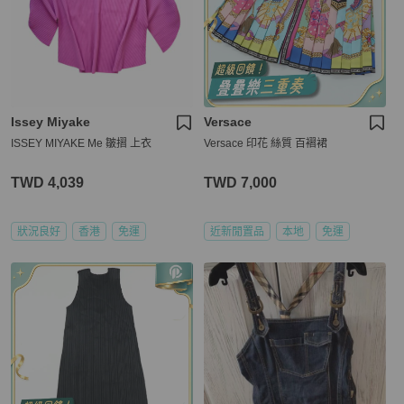
Issey Miyake
Versace
ISSEY MIYAKE Me 皺摺 上衣
Versace 印花 絲質 百褶裙
TWD 4,039
TWD 7,000
狀況良好
香港
免運
近新閒置品
本地
免運