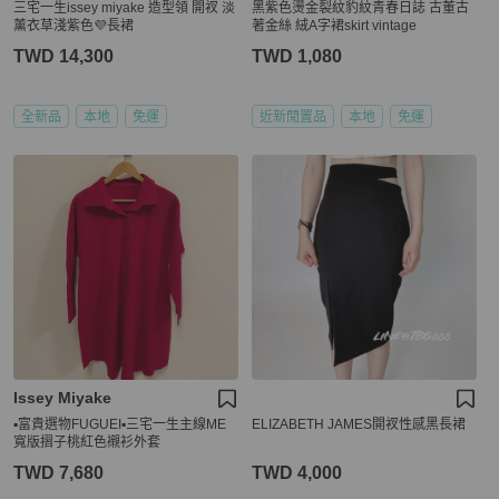
三宅一生issey miyake 造型領 開衩 淡
黑紫色燙金裂紋豹紋青春日誌 古董古
薰衣草淺紫色💜長裙
著金絲 絨A字裙skirt vintage
TWD 14,300
TWD 1,080
全新品
本地
免運
近新閒置品
本地
免運
Issey Miyake
▪️富貴選物FUGUEI▪️三宅一生主線ME
ELIZABETH JAMES開衩性感黑長裙
寬版摺子桃紅色襯衫外套
TWD 7,680
TWD 4,000