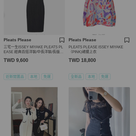
Pleats Please
Pleats Please
三宅一生ISSEY MIYAKE PLEATS PL
PLEATS PLEASE ISSEY MIYAKE
EASE 經典百搭洋裝/中長洋裝/長版上
（PINK)裙擺上衣
衣
TWD 9,600
TWD 18,800
近新閒置品
本地
免運
全新品
本地
免運