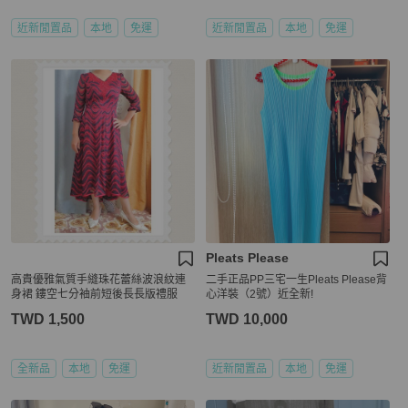
近新閒置品
本地
免運
近新閒置品
本地
免運
Pleats Please
高貴優雅氣質手縫珠花蕾絲波浪紋連
二手正品PP三宅一生Pleats Please背
身裙 鏤空七分袖前短後長長版禮服
心洋裝（2號）近全新!
TWD 1,500
TWD 10,000
全新品
本地
免運
近新閒置品
本地
免運