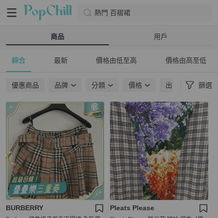
熱門 百褶裙
商品
用戶
綜合
最新
價格由低至高
價格由高至低
優惠商品
品牌
分類
價格
出貨地點
篩選
BURBERRY
Pleats Please