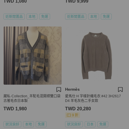
TWD 1,080
TWD 9,999
近新閒置品
本地
免運
近新閒置品
本地
免運
Hermès
藏私·Collection_羊駝毛混開襟雙口袋
愛馬仕 H 字樣針織毛衣 #42 3H2617
古著毛衣日本製
D4 羊毛灰色二手女款
TWD 1,980
TWD 20,280
9 折
狀況良好
本地
免運
狀況良好
日本
免運