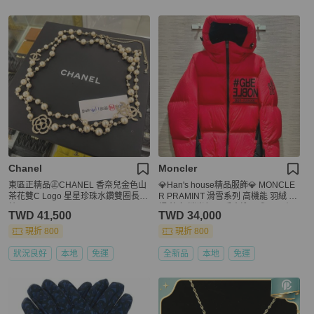
Chanel
Moncler
東區正精品㊣CHANEL 香奈兒金色山
💎Han's house精品服飾💎 MONCLE
茶花雙C Logo 星星珍珠水鑽雙圈長項
R PRAMINT 滑雪系列 高機能 羽絨 連
鍊 RZ6537
帽 外套 消光紅 可手水洗 現貨 L 原價7
TWD 41,500
TWD 34,000
2600
現折 800
現折 800
狀況良好
本地
免運
全新品
本地
免運