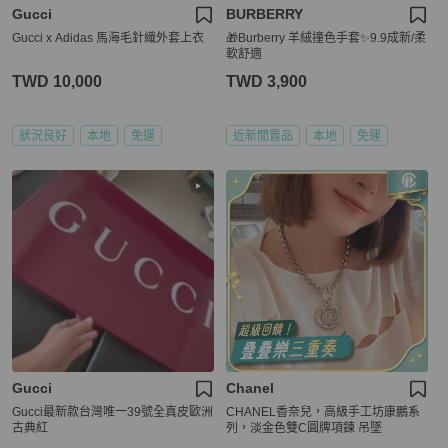
Gucci
BURBERRY
Gucci x Adidas 馬海毛針織外套上衣
🎁Burberry 羊絨撞色手套✨9.9成新/柔
軟舒適
TWD 10,000
TWD 3,900
狀況良好
本地
免運
近新閒置品
本地
免運
Gucci
Chanel
Gucci最新款台灣唯一39號全真皮歐洲
CHANEL香奈兒，高級手工坊康鵬系
古典紅
列，淡金色雙C圓牌項鍊 吊墜