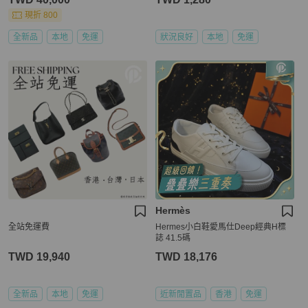
現折 800
全新品
本地
免運
狀況良好
本地
免運
Hermès
全站免運費
Hermes小白鞋愛馬仕Deep經典H標
誌 41.5碼
TWD 19,940
TWD 18,176
全新品
本地
免運
近新閒置品
香港
免運