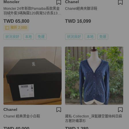
Moncler
Chanel
Moncler 24年新款Parnaiba長款黑金
Chanel經典夾腳涼鞋
羽絨外套3碼胸圍120肩寬52衣長130
9新配件塵袋衣架
TWD 65,800
TWD 16,099
現折 2,000
狀況良好
本地
免運
狀況良好
本地
免運
Chanel
Chanel 經典燙金小白鞋
藏私·Collection_深藍鏤空蕾絲純亞麻
古著針織罩衫
TWD 40,000
TWD 1,280