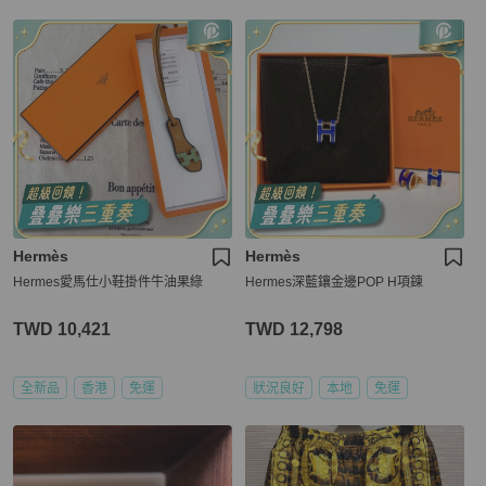
Hermès
Hermès
Hermes愛馬仕小鞋掛件牛油果綠
Hermes深藍鑲金邊POP H項鍊
TWD 10,421
TWD 12,798
全新品
香港
免運
狀況良好
本地
免運