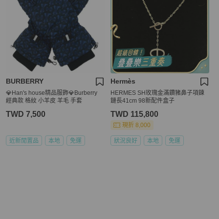
BURBERRY
Hermès
💎Han's house精品服飾💎Burberry
HERMES SH玫瑰金滿鑽豬鼻子項鍊
經典款 格紋 小羊皮 羊毛 手套
鏈長41cm 98新配件盒子
TWD 7,500
TWD 115,800
現折 8,000
近新閒置品
本地
免運
狀況良好
本地
免運