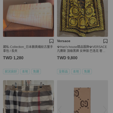
Versace
藏私·Collection_日本鵝黃織紋古董手
💎Han's house精品服飾💎VERSACE
拿包 / 長夾
凡賽斯 頂級黑牌 女神頭 巴洛克 奢華
真絲 短褲 原價40500
TWD 1,280
TWD 9,800
狀況良好
本地
免運
全新品
本地
免運