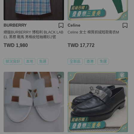
BURBERRY
Celine
絕版BURBERRY 博柏利 BLACK LAB
Celine 女士 棉質抓絨短款衛衣M
EL 黑標 戰馬 男格紋短袖襯衫2號
TWD 1,980
TWD 17,772
狀況良好
本地
免運
全新品
香港
免運