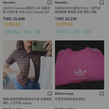
Hermès
Hermès
MS0551 Hermes 愛馬仕 H字 高跟涼
99新HERMES愛馬仕 Hot 二層牛皮
鞋 光滑牛皮 白色 Oasis Sandal Swfit
圓頭套腳 樂福鞋 女款 黑色 38碼
Blanc 38.5 Size
TWD 25,648
TWD 24,230
現折 800
現折 800
近新閒置品
香港
免運
狀況尚可
香港
免運
Balenciaga
咖啡x純黑透膚短袖清涼外罩 古著彈性
巴黎世家聯名愛迪達短T
襯衫 上衣外套 vintage