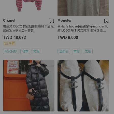
Chanel
Moncler
香奈兒 COCO 標誌紐扣針織絲羊駝毛/
💎Han's house精品服飾💎moncler 刺
尼龍紫色多色二手女裝
繡 LOGO 短 T 男女共穿 現貨 S 原價1
0800
TWD 48,672
TWD 9,000
9 折
狀況良好
日本
免運
全新品
本地
免運