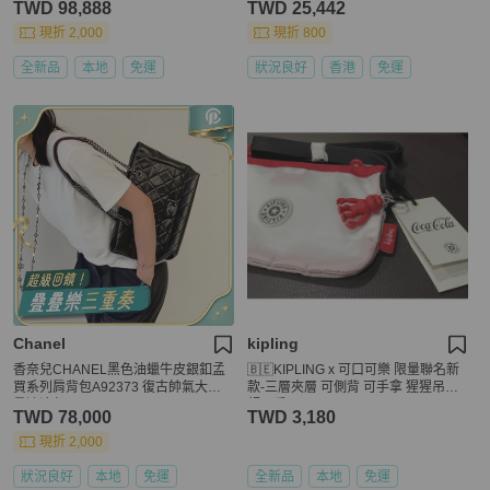
TWD 98,888
TWD 25,442
現折 2,000
現折 800
全新品
本地
免運
狀況良好
香港
免運
Chanel
kipling
香奈兒CHANEL黑色油蠟牛皮銀釦孟
🇧🇪KIPLING x 可口可樂 限量聯名新
買系列肩背包A92373 復古帥氣大容
款-三層夾層 可側背 可手拿 猩猩吊飾
量流浪包 🖤
超可愛
TWD 78,000
TWD 3,180
現折 2,000
狀況良好
本地
免運
全新品
本地
免運