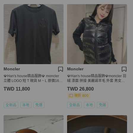
Moncler
Moncler
💎Han's house精品服飾💎 moncler
💎Han's house精品服飾💎moncler 羽
立體 LOGO 短 T 現貨 M ~ L 原價1600
絨 漆面 拼接 美麗諾羊毛 外套 男女共
0
穿 現貨 S 原價41200
TWD 11,800
TWD 26,800
現折 800
全新品
本地
免運
全新品
本地
免運