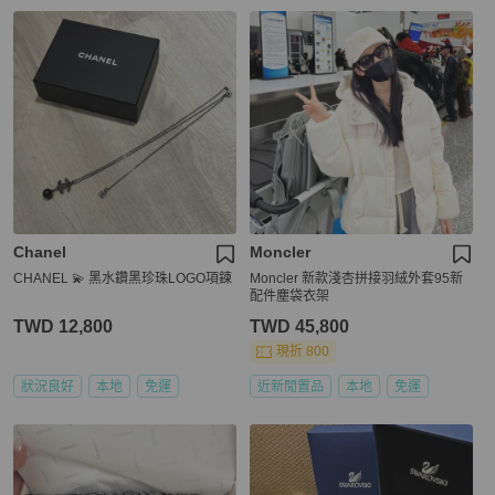
Chanel
Moncler
CHANEL 💫 黑水鑽黑珍珠LOGO項鍊
Moncler 新款淺杏拼接羽絨外套95新
配件塵袋衣架
TWD 12,800
TWD 45,800
現折 800
狀況良好
本地
免運
近新閒置品
本地
免運