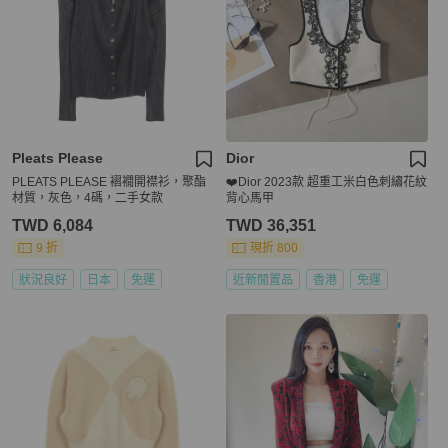
Pleats Please
Dior
PLEATS PLEASE 褶襉開襟衫，聚酯
❤️Dior 2023款 超重工米白色刺繡花紋
材質，灰色，4碼，二手女款
背心馬甲
TWD 6,084
TWD 36,351
9 折
現折 800
狀況良好
日本
免運
近新閒置品
香港
免運