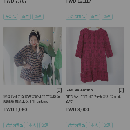
TWD 7,707
TWD 12,117
全新品
香港
免運
近新閒置品
香港
免運
Red Valentino
戀愛彩虹青春電波寬鬆休閒 古蕫圓領
RED VALENTINO 7分袖桃紅提花連
細針織 格線上衣丁恤 vintage
衣裙
TWD 1,080
TWD 3,000
近新閒置品
本地
免運
近新閒置品
本地
免運