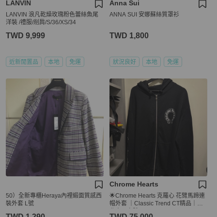
LANVIN
Anna Sui
LANVIN 浪凡乾燥玫瑰粉色蕾絲魚尾
ANNA SUI 安娜蘇絲質罩衫
洋裝 /禮服/削肩/S/36/XS/34
TWD 9,999
TWD 1,800
近新閒置品
本地
免運
狀況良好
本地
免運
Chrome Hearts
50）全新專櫃Heraya內裡緞面質感西
🌟Chrome Hearts 克羅心 花臂馬蹄連
裝外套 L號
帽外套 ｜Classic Trend CT精品｜台
北東區實體
TWD 1,290
TWD 75,000