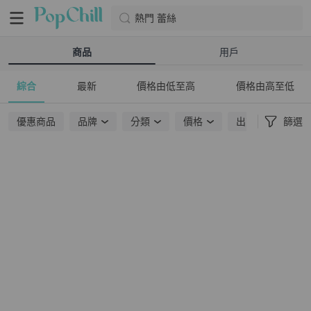
熱門 蕾絲
商品
用戶
綜合
最新
價格由低至高
價格由高至低
優惠商品
品牌
分類
價格
出貨地點
篩選