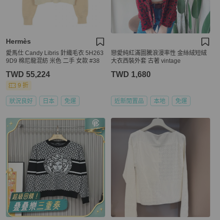
Hermès
愛馬仕 Candy Libris 針織毛衣 5H263
戀愛純紅滿圖騰浪漫率性 金絲絨短絨
9D9 棉尼龍混紡 米色 二手 女款 #38
大衣西裝外套 古著 vintage
TWD 55,224
TWD 1,680
9 折
狀況良好
日本
免運
近新閒置品
本地
免運