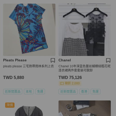
Pleats Please
Chanel
pleats please 三宅熱帶雨林系列上衣
Chanel 10年深蓝色蕾丝蝴蝶结粗花呢
连衣裙两件套套装可脱卸
TWD 5,880
TWD 75,126
現折 2,000
近新閒置品
本地
免運
近新閒置品
香港
免運
降價