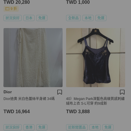
TWD 20,280
TWD 1,000
9 折
狀況良好
日本
免運
全新品
本地
免運
Dior
Dior迪奧 米白色蕾絲半身裙 34碼
40）Megan Park深藍色高級質感刺繡
絨布上衣 S-L可穿 約9成新
TWD 16,964
TWD 3,888
狀況良好
香港
免運
近新閒置品
本地
免運