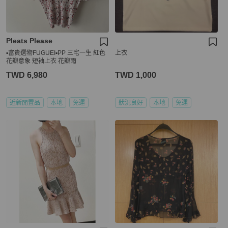
Pleats Please
▪️富貴選物FUGUEI▪️PP 三宅一生 紅色
上衣
花瓣意象 短袖上衣 花瓣雨
TWD 6,980
TWD 1,000
近新閒置品
本地
免運
狀況良好
本地
免運