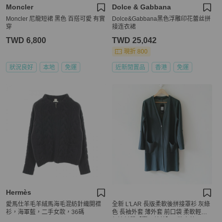
Moncler
Dolce & Gabbana
Moncler 尼龍短裙 黑色 百搭可愛 有實
Dolce&Gabbana黑色浮雕印花蕾丝拼
穿
接连衣裙
TWD 6,800
TWD 25,042
現折 800
狀況良好
本地
免運
近新閒置品
香港
免運
Hermès
愛馬仕羊毛羊絨馬海毛混紡針織開襟
全新 L'LAR 長版柔軟後拼接罩衫 灰綠
衫，海軍藍，二手女款，36碼
色 長袖外套 薄外套 前口袋 柔軟輕透
舒適材質【壽司羊羊】吊牌未剪