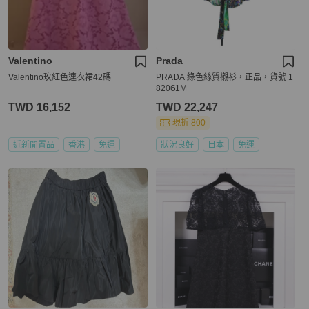
Valentino
Prada
Valentino玫紅色連衣裙42碼
PRADA 綠色絲質襯衫，正品，貨號 1
82061M
TWD 16,152
TWD 22,247
現折 800
近新閒置品
香港
免運
狀況良好
日本
免運