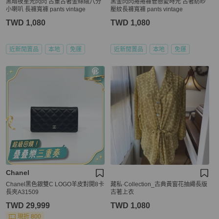
黑暗夜星光閃閃 古董古著金絲絨八分
黑金閃閃捲捲褲管戀愛時光 古著紡紗
小喇叭 長褲寬褲 pants vintage
壓紋長褲寬褲 pants vintage
TWD 1,080
TWD 1,080
近新閒置品
本地
免運
近新閒置品
本地
免運
Chanel
Chanel黑色銀雙C LOGO羊皮對開8卡
藏私·Collection_古典黃窗花抽繩長版
長夾A31509
古著上衣
TWD 29,999
TWD 1,080
現折 800