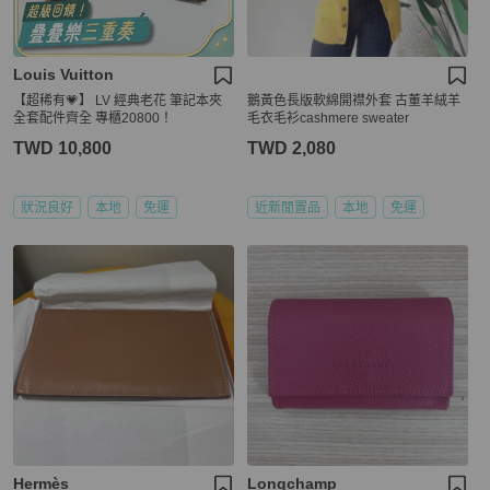
Louis Vuitton
【超稀有💗】 LV 經典老花 筆記本夾
鵝黃色長版軟綿開襟外套 古董羊絨羊
全套配件齊全 專櫃20800！
毛衣毛衫cashmere sweater
TWD 10,800
TWD 2,080
狀況良好
本地
免運
近新閒置品
本地
免運
Hermès
Longchamp