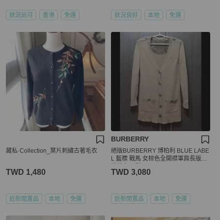
狀況尚可
香港
免運
狀況良好
本地
免運
BURBERRY
藏私·Collection_葉片刺繡古著毛衣
絕版BURBERRY 博柏利 BLUE LABE
L 藍標 戰馬 女棕色全開襟軍肩長版針
織外套38號
TWD 1,480
TWD 3,080
近新閒置品
本地
免運
近新閒置品
本地
免運