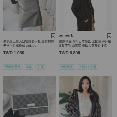
agnès b.
墨灰綠工業大口袋戀愛手札 古著棉質
嚴選精品🇯🇵 日本帶回 法國製 AGNE
牛仔下身裙長裙 vintage
S B 羊毛 西裝式 長版大衣外套 1號 原
價約五萬 割愛8800 只有一件 #男女都
TWD 1,080
TWD 8,800
可以穿 肩寬約46cm 衣長含領110cm
正常使用痕跡，高標準繞道
近新閒置品
本地
免運
狀況尚可
本地
免運