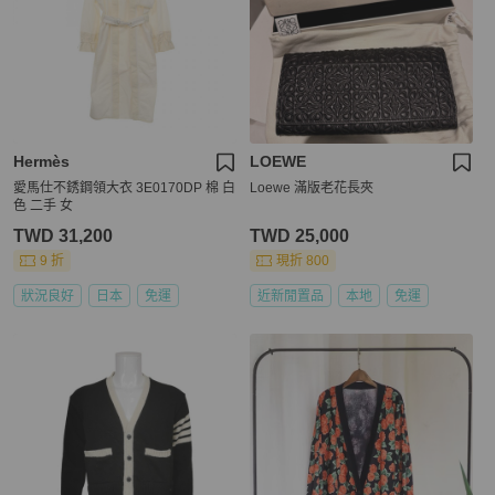
Hermès
LOEWE
愛馬仕不銹鋼領大衣 3E0170DP 棉 白
Loewe 滿版老花長夾
色 二手 女
TWD 31,200
TWD 25,000
9 折
現折 800
狀況良好
日本
免運
近新閒置品
本地
免運