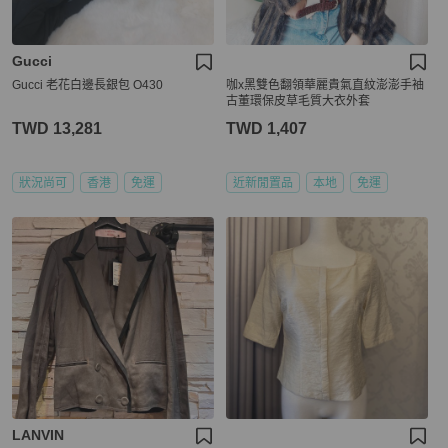
Gucci
Gucci 老花白邊長銀包 O430
咖x黑雙色翻領華麗貴氣直紋澎澎手袖
古董環保皮草毛質大衣外套
TWD 13,281
TWD 1,407
狀況尚可
香港
免運
近新閒置品
本地
免運
LANVIN