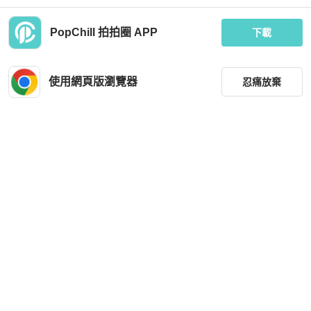
PopChill 拍拍圈 APP
全新品
香港
免運
近新閒置品
本地
免運
下載
使用網頁版瀏覽器
忍痛放棄
篩選
重設
品牌
Chanel
Louis Vuitton
CHANEL 紅金外縫線折疊開合長款錢
Lv經典長夾全新全配韓國購證
包18*10*2 98新配件盒子塵袋保卡
分類
TWD 22,800
TWD 28,500
尺寸
現折 800
現折 800
狀況良好
本地
免運
全新品
本地
免運
價格