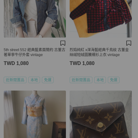
5th street 552 經典藍素面簡約 古董古
烈焰純紅 x深海藍經典千鳥紋 古董金
著單寧牛仔外套 vintage
絲絨短絨圖騰襯衫上衣 vintage
TWD 1,080
TWD 1,080
近新閒置品
本地
免運
近新閒置品
本地
免運