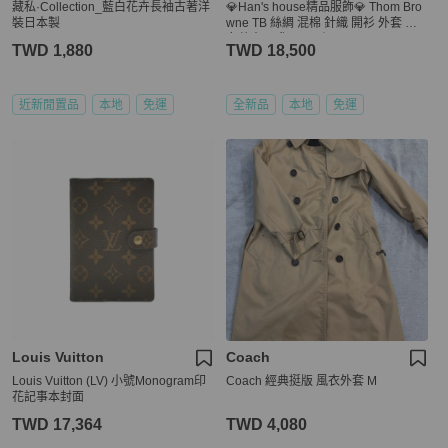
藏私·Collection_藍白花卉長袖古著洋
💎Han's house精品服飾💎 Thom Bro
裝日本製
wne TB 絲綢 混棉 針織 開衫 外套 男
女共穿 現貨3 4 原價68000
TWD 1,880
TWD 18,500
近新閒置品
本地
免運
全新品
本地
免運
Louis Vuitton
Coach
Louis Vuitton (LV) 小號Monogram印
Coach 經典挺版 風衣外套 M
花記事本封面
TWD 17,364
TWD 4,080