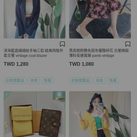
深海藍直線細紋手袖三釦 經典西裝外
黑底桃粉艷色挺布優雅碎花 古著棉麻
套古著 vintage coat blazer
薄料長褲寬褲 pants vintage
TWD 1,280
TWD 1,080
近新閒置品
本地
免運
近新閒置品
本地
免運