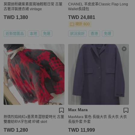
莫蘭迪粉藕紫素面寬䄂輕輕日常 古蕫
CHANEL 羊皮皮革Classic Flap Long
古著洋裝連衣裙 vintage
Wallet長錢包
TWD 1,380
TWD 24,881
現折 800
近新閒置品
本地
免運
狀況良好
香港
免運
Max Mara
熱情烈焰純紅x墨黑青澀戀愛時光 古董
MaxMara 紫色 長版大衣 長大衣 大衣
雙層紡紗A字包裙 紗裙 skirt
長版外套 外套
TWD 1,280
TWD 11,999