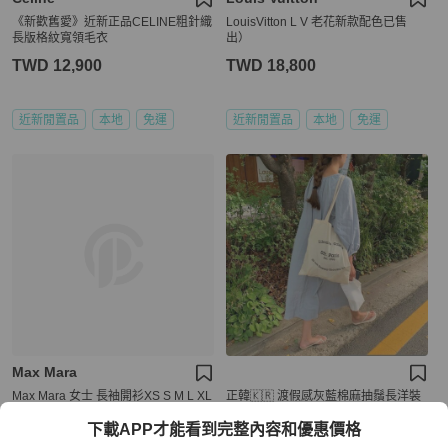
《新歡舊愛》近新正品CELINE粗針織
LouisVitton L V 老花新款配色已售
長版格紋寬領毛衣
出）
TWD 12,900
TWD 18,800
近新閒置品
本地
免運
近新閒置品
本地
免運
Max Mara
Max Mara 女士 長袖開衫XS S M L XL
正韓🇰🇷 渡假感灰藍棉麻抽鬚長洋裝
碼
下載APP才能看到完整內容和優惠價格
TWD 14,541
TWD 1,680