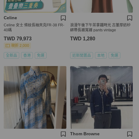
Celine
Celine 女士 條紋長袖夾克FR-38 FR-
浪漫午後下午茶拿鐵時光 古董厚紡紗
40碼
綁帶長褲寬褲 pants vintage
TWD 79,973
TWD 1,280
現折 2,000
全新品
香港
免運
近新閒置品
本地
免運
Thom Browne