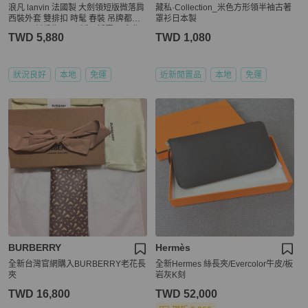
浪凡 lanvin 法國製 大劍領短版微落肩
藏私·Collection_米色方形領半袖古著
西裝外套 雙排扣 時髦 春裝 吊牌都在
罩衫日本製
45500 割愛售5880 近ㄧ折賣 男女都
TWD 5,880
TWD 1,080
可以穿 ❤️吊牌都在 肩寬落肩約47cm
胸寬57衣長含領68 cm
狀況良好
本地
免運
近新閒置品
本地
免運
BURBERRY
Hermès
全新台灣官網購入BURBERRY老花長
全新Hermes 絲長夾/Evercolor牛皮/板
夾
岩灰K刻
TWD 16,800
TWD 52,000