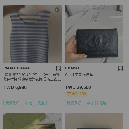
Pleats Please
Chanel
▪️富貴選物FUGUEI▪️PP 三宅一生 無袖
Gucci 中夾 全皮革
藍色拼接 彈跳橫紋連衣裙 長版上衣 短
洋裝
TWD 6,980
TWD 29,500
現折 800
狀況良好
本地
免運
狀況良好
本地
免運