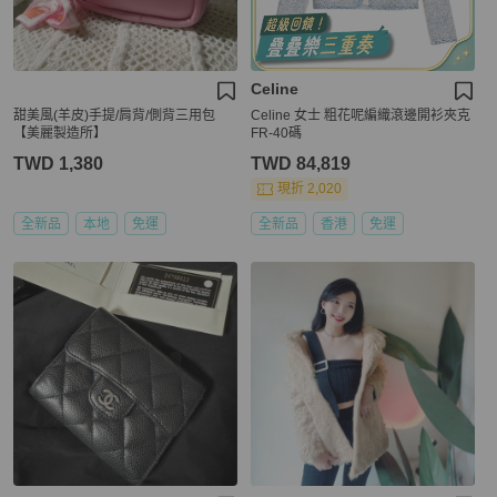
Celine
甜美風(羊皮)手提/肩背/側背三用包
Celine 女士 粗花呢編織滾邊開衫夾克
【美麗製造所】
FR-40碼
TWD 1,380
TWD 84,819
現折 2,020
全新品
本地
免運
全新品
香港
免運