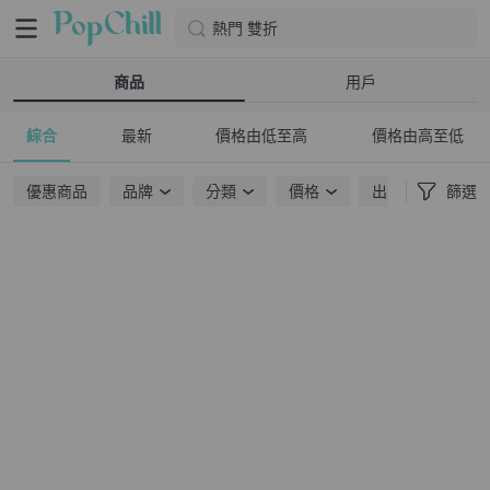
熱門 雙折
商品
用戶
綜合
最新
價格由低至高
價格由高至低
優惠商品
品牌
分類
價格
出貨地點
篩選