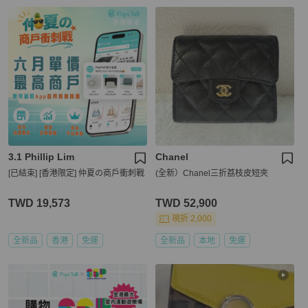
3.1 Phillip Lim
Chanel
[已結束] [香港限定] 仲夏の商戶衝刺戰
(全新）Chanel三折荔枝皮短夾
TWD 19,573
TWD 52,900
現折 2,000
全新品
香港
免運
全新品
本地
免運