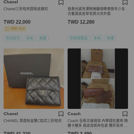
Chanel
Chanel三折短夾荔枝皮銀扣
昏黃光感亮澤微捲翻領華貴戀冬少女
古董真皮皮草毛質大衣外套
TWD 22,000
TWD 12,280
現折 800
狀況尚可
本地
免運
近新閒置品
本地
免運
Chanel
Coach
CHANEL 黑荔枝金雙C釦式三折短夾
Coach 全新正版現貨 內零錢包實用 隔
層卡層多 真皮及帆布包身 雙折長夾 內
附小包 請看商品敘述
TWD 41,220
TWD 3,490