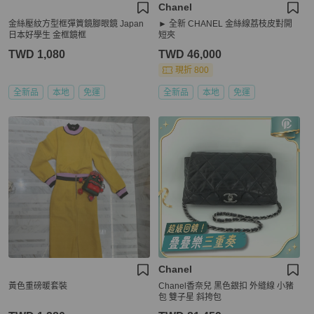
Chanel
金絲壓紋方型框彈篢鏡腳眼鏡 Japan
► 全新 CHANEL 金絲線荔枝皮對開
日本好學生 金框鏡框
短夾
TWD 1,080
TWD 46,000
現折 800
全新品
本地
免運
全新品
本地
免運
Chanel
黃色重磅暖套裝
Chanel香奈兒 黑色銀扣 外縫線 小豬
包 雙子星 斜挎包