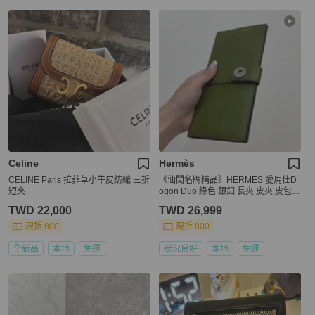
Celine
Hermès
CELINE Paris 拉菲草小牛皮紡織 三折
《仙闆名牌精品》HERMES 愛馬仕D
短夾
ogon Duo 綠色 銀釦 長夾 皮夾 皮包
錢包 錢夾 卡夾 卡包
TWD 22,000
TWD 26,999
現折 800
現折 800
全新品
本地
免運
狀況良好
本地
免運