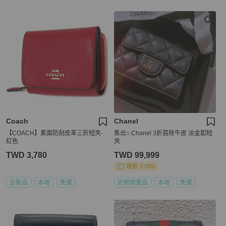
Coach
Chanel
【COACH】素面防刮皮革三折短夾-
售出✨Chanel 3折荔枝牛皮 淡金釦短
紅色
夾
TWD 3,780
TWD 99,999
現折 2,000
全新品
本地
免運
近新閒置品
本地
免運