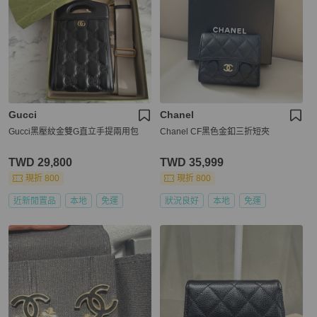
Gucci
Chanel
Gucci黑壓紋金雙G直立手提兩用包
Chanel CF黑色金釦三折短夾
TWD 29,800
TWD 35,999
現折 800
現折 800
近新閒置品
本地
免運
狀況良好
本地
免運