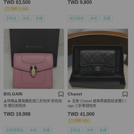
TWD 63,500
TWD 9,800
現折 2,000
全新品
本地
免運
狀況良好
本地
免運
BVLGARI
Chanel
🔺特價🔺寶格麗蛇頭三折短夾 粉色短
► 全新 Chanel 經典黑銀荔枝皮雙C l
夾 櫻花粉短夾
ogo 三折零錢短夾
TWD 19,999
TWD 41,000
現折 800
近新閒置品
本地
免運
全新品
本地
免運