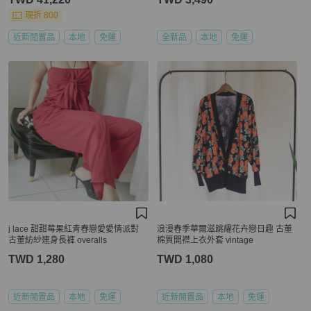
現折 800
近新閒置品
本地
免運
全新品
本地
免運
j lace 甜甜莓果紅青春戀愛愛情派對
浪漫春季華爾滋跳耀花卉戀日趣 古董
古董紡紗連身長褲 overalls
棉質開襟上衣外套 vintage
TWD 1,280
TWD 1,080
近新閒置品
本地
免運
近新閒置品
本地
免運