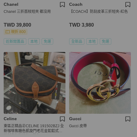
Chanel
Coach
Chanel 三折荔枝短夾 都沒用
【COACH】防刮皮革三折短夾-紅色
TWD 39,800
TWD 3,980
現折 800
近新閒置品
本地
免運
全新品
本地
免運
Celine
Gucci
東區正精品㊣CELINE 191502BZJ 全
Gucci 皮帶
新咖啡焦糖色凱旋門老花金釦釦式翻
蓋斜背包鈴鼓包馬鞍包 RZ4226