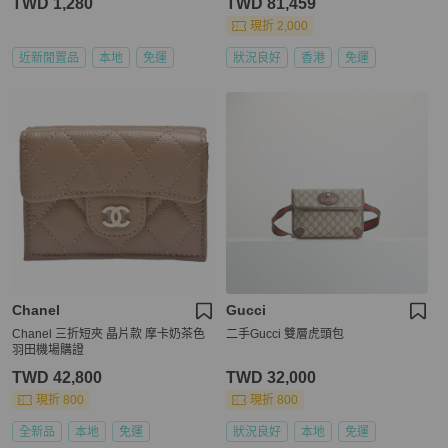
TWD 1,280
TWD 81,459
現折 2,000
近新閒置品
本地
免運
狀況良好
香港
免運
Chanel
Gucci
Chanel 三折短夾 晶片款 摩卡奶茶色
二手Gucci 雙層虎頭包
羽田機場購證
TWD 42,800
TWD 32,000
現折 800
現折 800
全新品
本地
免運
狀況良好
本地
免運