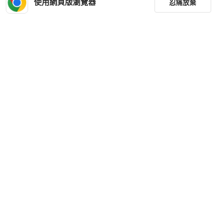
使用網頁版瀏覽器
忍痛放棄
篩選
重設
品牌
分類
尺寸
價格
商品狀況
下載 PopChill APP
出貨地點