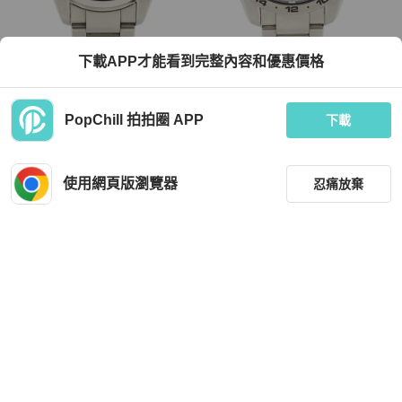
Seiko
Seiko
下載APP才能看到完整內容和優惠價格
精工 Grand Heritage 系列 SBGX265
精工 Grand Sport 系列 GMT SBGN02
9F62-0AB0 藍色錶盤男士腕錶
9 9F86-0AK0 海軍藍錶盤男士腕錶
TWD 71,091
TWD 92,024
PopChill 拍拍圈 APP
下載
現折 2,000
現折 2,000
狀況良好
日本
免運
狀況良好
日本
免運
使用網頁版瀏覽器
忍痛放棄
篩選
重設
品牌
分類
Seiko
Seiko