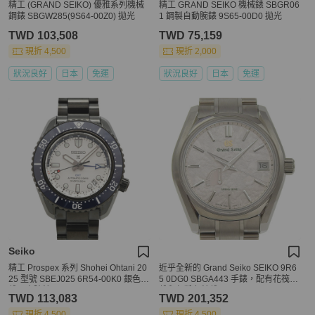
精工 (GRAND SEIKO) 優雅系列機械
精工 GRAND SEIKO 機械錶 SBGR06
鋼錶 SBGW285(9S64-00Z0) 拋光
1 鋼製自動腕錶 9S65-00D0 拋光
TWD 103,508
TWD 75,159
現折 4,500
現折 2,000
狀況良好
日本
免運
狀況良好
日本
免運
Seiko
精工 Prospex 系列 Shohei Ohtani 20
近乎全新的 Grand Seiko SEIKO 9R6
25 型號 SBEJ025 6R54-00K0 銀色錶
5 0DG0 SBGA443 手錶，配有花筏錶
盤男士腕錶
盤和灰粉色錶盤。
TWD 113,083
TWD 201,352
現折 4,500
現折 4,500