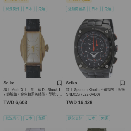
狀況良好
日本
免運
近新閒置品
日本
免運
Seiko
Seiko
精工 Merit 女士手動上鍊 DiaShock 1
精工 Sportura Kinetic 不鏽鋼男士腕錶
7 鑽腕錶，金色和黑色錶盤，型號 52
SNL015(7L22-0AD0)
57，適合手腕週長 14 厘米至 17.5 厘
TWD 6,603
TWD 16,428
米。
狀況尚可
日本
免運
狀況良好
日本
免運