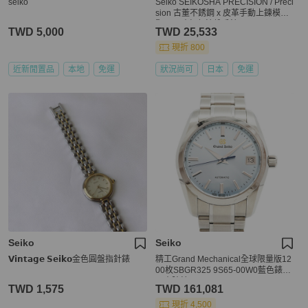
seiko
Seiko SEIKOSHA PRECISION / Preci
sion 古董不銹鋼 x 皮革手動上鍊模擬
顯示男孩灰色錶盤手錶
TWD 5,000
TWD 25,533
現折 800
近新閒置品
本地
免運
狀況尚可
日本
免運
Seiko
Seiko
𝗩𝗶𝗻𝘁𝗮𝗴𝗲 𝗦𝗲𝗶𝗸𝗼金色圓盤指針錶
精工Grand Mechanical全球限量版12
00枚SBGR325 9S65-00W0藍色錶盤
男士腕錶
TWD 1,575
TWD 161,081
現折 4,500