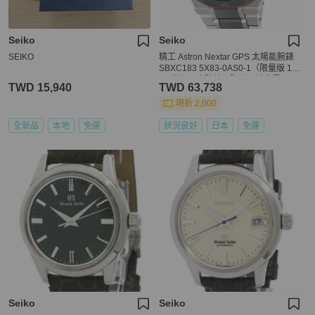
Seiko
Seiko
SEIKO
精工 Astron Nextar GPS 太陽能腕錶
SBXC183 5X83-0AS0-1（限量版 12
00 枚）男士腕錶，陶瓷 x 鈦金屬，40
TWD 15,940
TWD 63,738
534
現折 2,000
全新品
本地
免運
狀況良好
日本
免運
Seiko
Seiko