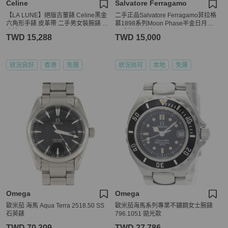
Celine
Salvatore Ferragamo
【LA LUNE】絕版古董錶 Celine黑金
二手正品Salvatore Ferragamo菲拉格
六角形手錶 皮革帶 二手男女裝腕錶 中
慕1898系列Moon Phase半金日月星
古錶
辰手錶 精品錶
TWD 15,288
TWD 15,000
狀況良好
香港
免運
狀況尚可
本地
免運
Omega
Omega
歐米茄 海馬 Aqua Terra 2518.50 SS
歐米茄海馬系列專業不鏽鋼女士腕錶
石英錶
796.1051 拋光款
TWD 70,309
TWD 27,786