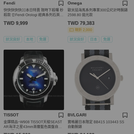
Fendi
Omega
快快快快快💁‍♂️本日特賣 限時下殺囉 秒
歐米茄海馬系列專業300公尺計時腕錶
殺款 ⏰Fendi Orologi 經典系列石英腕
2598.80 拋光款
錶
TWD 9,999
TWD 79,383
現折 2,000
狀況良好
本地
免運
狀況良好
日本
免運
TISSOT
BVLGARI
金鐸精品~W908 TISSOT天梭SEAST
寶格麗日本限定 BB41S 103443 SS
AR海洋之星43mm漸層藍色面盤自動
自動腕錶
上鍊潛水錶