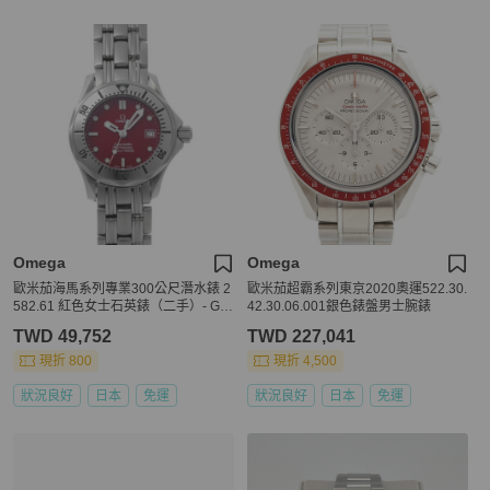
Omega
Omega
歐米茄海馬系列專業300公尺潛水錶 2
歐米茄超霸系列東京2020奧運522.30.
582.61 紅色女士石英錶（二手）- Gin
42.30.06.001銀色錶盤男士腕錶
zo
TWD 49,752
TWD 227,041
現折 800
現折 4,500
狀況良好
日本
免運
狀況良好
日本
免運