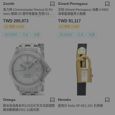
Zenith
Girard-Perregaux
真力時 Chronomaster Revival El Pri
芝柏 (Girard-Perregaux) 海鷹 II 4992
mero 腕錶 50 週年限量版 型號 03.A3
海軍藍錶盤男士腕錶
84.400 不鏽鋼自動計時碼錶 白色錶盤
TWD 295,973
TWD 91,117
男士腕錶
現折 4,500
現折 2,000
狀況良好
日本
免運
狀況良好
日本
免運
Omega
Hermès
歐米茄海馬系列120公尺天文台認證精
愛馬仕 Kelly GP KE1.201 石英錶
鋼自動腕錶2501.31拋光款