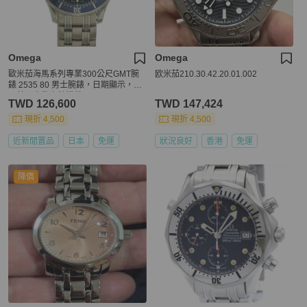
Omega
Omega
歐米茄海馬系列專業300公尺GMT腕
欧米茄210.30.42.20.01.002
錶 2535 80 男士腕錶，日期顯示，海
軍藍，自動上鍊機芯
TWD 126,600
TWD 147,424
現折 4,500
現折 4,500
近新閒置品
日本
免運
狀況良好
香港
免運
降價