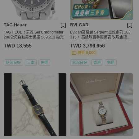
TAG Heuer
BVLGARI
TAG HEUER 豪雅 Sel Chronometer
Bvlgari寶格麗 Serpenti靈蛇系列 103
200公尺自動男士腕錶 S89.213 拋光
315， 高級珠寶手鐲腕表 玫瑰金鑲嵌
滿鑽漸變粉寶 稀缺斷貨款～2021年購
TWD 18,555
TWD 3,796,656
入
現折 8,000
狀況良好
日本
免運
狀況良好
香港
免運