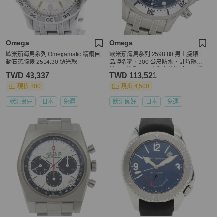
Omega
Omega
歐米茄海馬系列 Omegamatic 精鋼自
歐米茄海馬系列 2598.80 男士腕錶，
動石英腕錶 2514.30 拋光款
品牌名稱，300 公尺防水，計時碼
錶，日期顯示，自動上鍊機芯，不銹
TWD 43,337
TWD 113,521
鋼錶殼，銀色/海軍藍
現折 800
現折 4,500
狀況良好
日本
免運
狀況良好
日本
免運