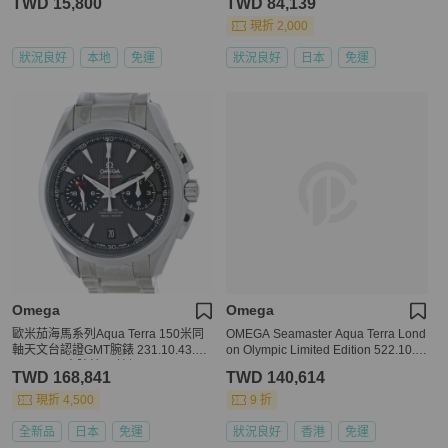
TWD 15,800
TWD 84,139
現折 2,000
狀況良好
本地
免運
狀況良好
日本
免運
Omega
Omega
歐米茄海馬系列Aqua Terra 150米同
OMEGA Seamaster Aqua Terra Lond
軸天文台認證GMT腕錶 231.10.43.52.
on Olympic Limited Edition 522.10.3
06.001 男士腕錶 不鏽鋼 40480
4.20.03.001
TWD 168,841
TWD 140,614
現折 4,500
9 折
全新品
日本
免運
狀況良好
香港
免運