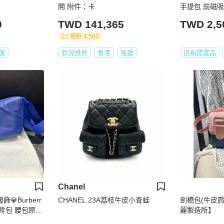
開 附件：卡
手提包 前磁
司羊羊】二手
0
TWD 141,365
TWD 2,5
現折 4,500
運
狀況良好
香港
免運
近新閒置品
Chanel
服飾💎Burberr
CHANEL 23A荔枝牛皮小青蛙
劍橋包(牛皮肩
 肩背包 腰包原價
麗製造所】