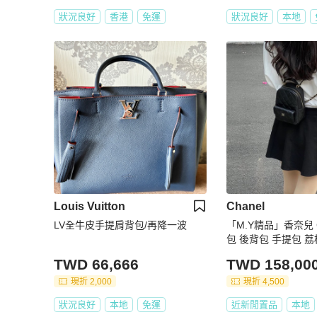
狀況良好
香港
免運
狀況良好
本地
Louis Vuitton
Chanel
LV全牛皮手提肩背包/再降一波
「M.Y精品」香奈兒 C
包 後背包 手提包 
TWD 66,666
TWD 158,00
現折 2,000
現折 4,500
狀況良好
本地
免運
近新閒置品
本地