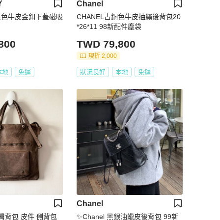
Y
Chanel
Y黑色牛皮金釦下蓋磁吸
CHANEL古銅色牛皮抽繩後背包20
*26*11 98新配件塵袋
800
TWD 79,800
現折 2,000
本地
免運
狀況良好
本地
免運
Chanel
肩背包 皮件 側背包
✨Chanel 黑銀油蠟皮後背包 99新