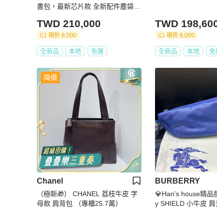
書包，最新芯片款 全新配件塵袋盒
子
TWD 210,000
TWD 198,60
現折 8,000
現折 8,000
全新品
本地
免運
全新品
本地
免
降價
Chanel
BURBERRY
（極新🎁） CHANEL 荔枝牛皮 字
💎Han's house精品
母款 肩背包 （專櫃25.7萬）
y SHIELD 小牛皮
69000