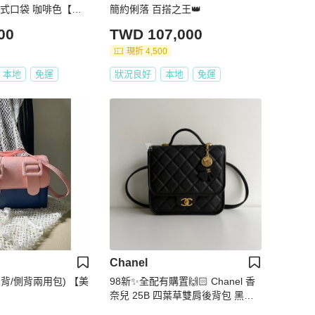
吸式口袋 咖啡色【壽
簡約俐落 百搭之王👑
包
00
TWD 107,000
現折 4,500
本地
免運
狀況良好
本地
免運
Chanel
背/側背兩用包) 【美
98新✨全配有購置🙌🏻 Chanel 香
奈兒 25B 四葉草雙肩後背包 黑色
金釦