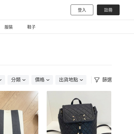
登入
註冊
服裝
鞋子
分類
價格
出貨地點
篩選