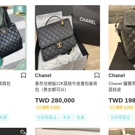
Chanel
Chanel
扣單肩包
香奈兒絕版22K荔枝牛皮書包後背
Chanel 薩
包（男女都可以）
荔枝皮
TWD 280,000
TWD 198
現折 4,500
現折 4,500
免運
近新閒置品
本地
免運
近新閒置品