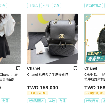
免運
全新品
本地
免運
近新閒置品
Chanel
Chanel
hanel 小書
Chanel 荔枝淡金牛皮後背包
CHANEL 
荔枝黑淡金釦
枝牛皮鐳射標
0
TWD 158,000
TWD 158
現折 4,500
現折 8,000
免運
近新閒置品
本地
免運
狀況尚可