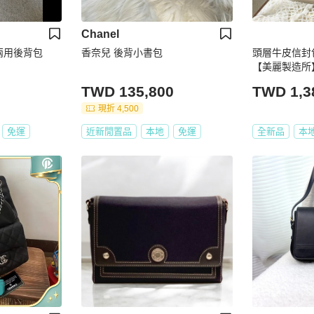
Chanel
用兩用後背包
香奈兒 後背小書包
頭層牛皮信封包
【美麗製造所
TWD 135,800
TWD 1,3
現折 4,500
免運
近新閒置品
本地
免運
全新品
本