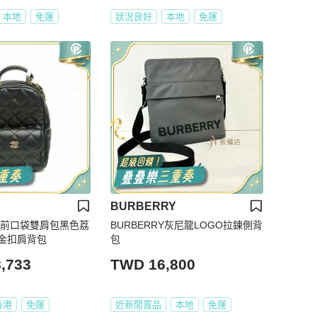
本地
免運
狀況良好
本地
免運
BURBERRY
手提前口袋雙肩包黑色荔
BURBERRY灰尼龍LOGO拉鍊側背
金扣肩背包
包
,733
TWD 16,800
香港
免運
近新閒置品
本地
免運