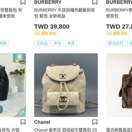
BURBERRY
BURBERR
後背雙肩包 🈶
BURBERRY 牛皮拚織布翻蓋斜背
BURBERR
離櫃未使用
包 藍色 全新商品
側背包
TWD 39,800
TWD 27,
現折 800
現折 800
免運
全新品
本地
免運
狀況尚可
Chanel
 後背包 大號
Chanel 香奈兒 荔枝紋牛雙肩包 29
復古刷舊真皮