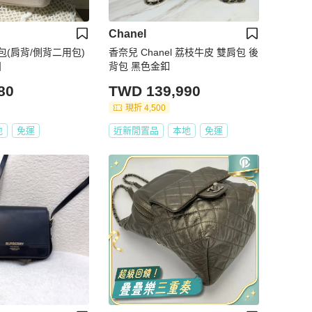
Chanel
(肩背/側背二用包)
香奈兒 Chanel 荔枝牛皮 雙肩包 後
】
背包 黑色金釦
80
TWD 139,990
現折 4,500
地
免運
近新閒置品
本地
免運