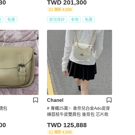
80
TWD 201,300
現折 4,500
地
免運
狀況良好
本地
免運
Chanel
橋包
# 專櫃25萬✨ 香奈兒白金Ado皮穿
練荔枝牛皮雙肩包 後背包 芯片款
00
TWD 125,888
現折 4,500