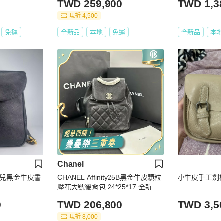
TWD 259,900
TWD 1,3
現折 4,500
免運
全新品
本地
免運
全新品
本
Chanel
奈兒黑金牛皮書
CHANEL Affinity25B黑金牛皮顆粒
小牛皮手工劍
壓花大號後背包 24*25*17 全新配
件:盒子塵袋
0
TWD 206,800
TWD 3,5
現折 8,000