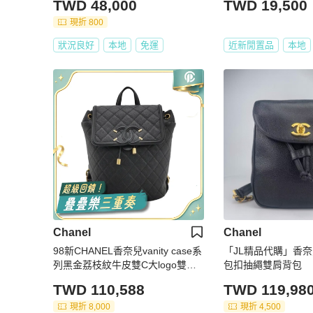
TWD 48,000
TWD 19,500
現折 800
狀況良好
本地
免運
近新閒置品
本地
Chanel
Chanel
98新CHANEL香奈兒vanity case系
「JL精品代購」香
列黑金荔枝紋牛皮雙C大logo雙肩
包扣抽繩雙肩背包
包書包背包27開尺寸20*25
TWD 110,588
TWD 119,98
現折 8,000
現折 4,500