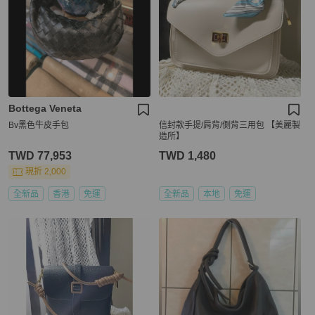
Bottega Veneta
Bv黑色牛皮手包
信封款手提/肩背/側背三用包 【美麗製
造所】
TWD 77,953
TWD 1,480
現折 2,000
全新品
香港
免運
全新品
本地
免運