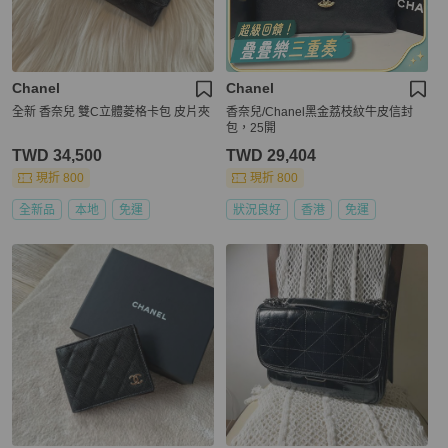
Chanel
Chanel
全新 香奈兒 雙C立體菱格卡包 皮片夾
香奈兒/Chanel黑金荔枝紋牛皮信封
包，25開
TWD 34,500
TWD 29,404
現折 800
現折 800
全新品
本地
免運
狀況良好
香港
免運