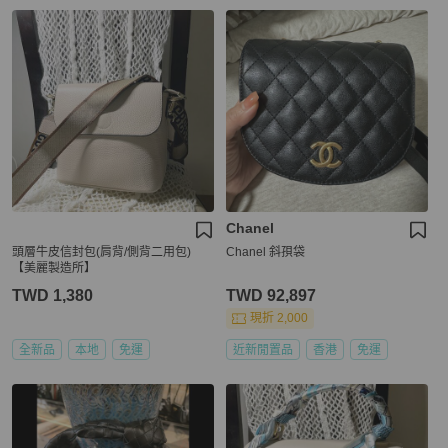
Chanel
頭層牛皮信封包(肩背/側背二用包)
Chanel 斜孭袋
【美麗製造所】
TWD 1,380
TWD 92,897
現折 2,000
全新品
本地
免運
近新閒置品
香港
免運