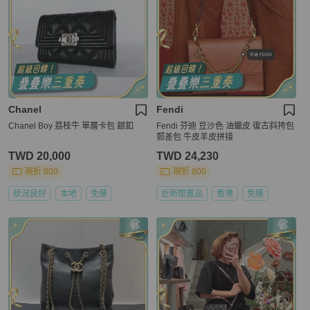
Chanel
Fendi
Chanel Boy 荔枝牛 單層卡包 銀釦
Fendi 芬迪 豆沙色 油蠟皮 復古斜挎包
郵差包 牛皮羊皮拼接
TWD 20,000
TWD 24,230
現折 800
現折 800
狀況良好
本地
免運
近新閒置品
香港
免運