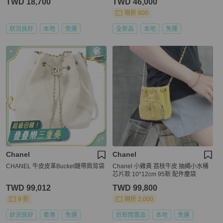
TWD 18,700
TWD 46,000
現折 800
狀況良好
本地
免運
全新品
本地
免運
Chanel
Chanel
CHANEL 牛皮皮革Bucket鏈帶肩背袋
Chanel 小雞黃 荔枝牛皮 抽繩小水桶
芯片款 10*12cm 95新 配件塵袋
TWD 99,012
TWD 99,800
9 折
現折 2,000
狀況良好
香港
免運
近新閒置品
本地
免運