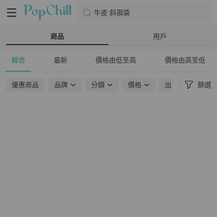
牛皮 斜孭袋
商品
用戶
綜合
最新
價格由低至高
價格由高至低
優惠商品
品牌
分類
價格
出貨地點
篩選