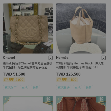
Chanel
Hermès
東區正精品㊣Chanel 香奈兒駝色荔枝
❣️S級 98成新 Hermes Picotin18大象
牛皮金扣三層豆腐包肩背包手提包小
灰銀扣tc牛皮菜籃子/水桶包 D刻
款 VintageRZ6343
TWD 51,500
TWD 126,500
現折 2,000
現折 4,500
狀況尚可
本地
免運
狀況良好
本地
免運