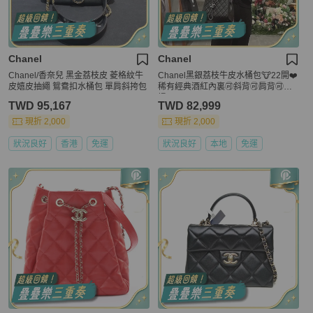
Chanel
Chanel
Chanel/香奈兒 黑金荔枝皮 菱格紋牛
Chanel黑銀荔枝牛皮水桶包🐮22開❤️
皮嬉皮抽繩 鴛鴦扣水桶包 單肩斜挎包
稀有經典酒紅內裏🉑斜背🉑肩背🉑手
提
TWD 95,167
TWD 82,999
現折 2,000
現折 2,000
狀況良好
香港
免運
狀況良好
本地
免運