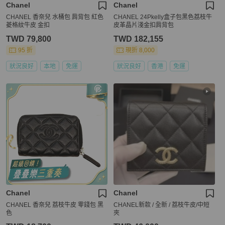
Chanel
Chanel
CHANEL 香奈兒 水桶包 肩背包 紅色
CHANEL 24Pkelly盒子包黑色荔枝牛
菱格紋牛皮 金扣
皮革晶片淺金扣肩背包
TWD 79,800
TWD 182,155
95 折
現折 8,000
狀況良好
本地
免運
狀況良好
香港
免運
Chanel
Chanel
CHANEL 香奈兒 荔枝牛皮 零錢包 黑
CHANEL新款 / 全新 / 荔枝牛皮/中短
色
夾