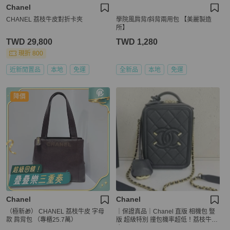
Chanel
CHANEL 荔枝牛皮對折卡夾
學院風肩背/斜背兩用包 【美麗製造
所】
TWD 29,800
TWD 1,280
現折 800
近新閒置品
本地
免運
全新品
本地
免運
降價
Chanel
Chanel
（極新🎁） CHANEL 荔枝牛皮 字母
｜保證真品｜Chanel 直版 相機包 豎
款 肩背包 （專櫃25.7萬）
版 超級特別 撞包機率超低！荔枝牛
皮！