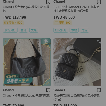
Chanel
Chanel
CHANEL粉色大logo荔枝紋牛皮 馬鞍
*SHIHNA名牌精品*CHANEL 經典荔
包
枝牛皮菱格紋胸背包(保卡款)
TWD 113,496
TWD 48,500
現折 4,500
現折 800
狀況良好
香港
免運
狀況良好
本地
免運
Chanel
Chanel
Chanel • 稀有黑銀大Logo牛皮機場包
粒紋牛皮翻蓋口袋迷你後背包/小書包
(黑色)
TWD 79,800
TWD 155,000