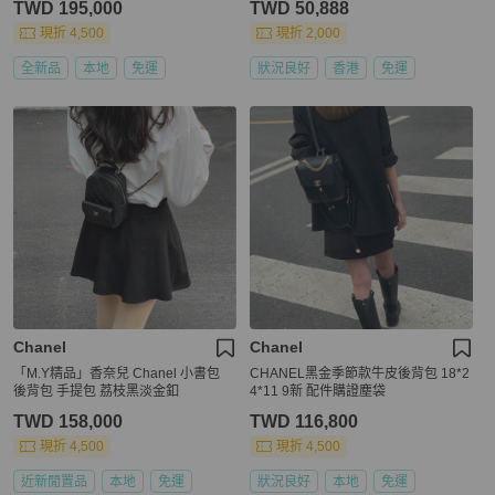
TWD 195,000
TWD 50,888
現折 4,500
現折 2,000
全新品
本地
免運
狀況良好
香港
免運
Chanel
Chanel
「M.Y精品」香奈兒 Chanel 小書包
CHANEL黑金季節款牛皮後背包 18*2
後背包 手提包 荔枝黑淡金釦
4*11 9新 配件購證塵袋
TWD 158,000
TWD 116,800
現折 4,500
現折 4,500
近新閒置品
本地
免運
狀況良好
本地
免運