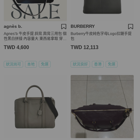
agnès b.
BURBERRY
Agnes’b 牛皮手提.斜背.肩背三用包 個
Burberry牛皮純色字母Logo拉鏈手提
性黑白拼接 內容量大 東西易拿取 穿搭
包
包
TWD 4,600
TWD 12,113
狀況尚可
本地
免運
狀況良好
香港
免運