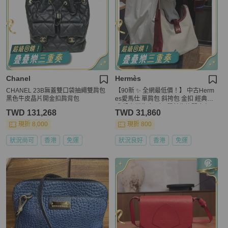
Chanel
Hermès
CHANEL 23B無蓋雙口袋抽繩雙肩包
【90新 ✨ 全網最低價！】 中古Herm
黑色牛皮晶片開金扣肩背包
es愛馬仕 單肩包 斜挎包 金扣 經典款
式 帆布拼牛皮 （下單前先詢問庫存
TWD 131,268
TWD 31,860
❗️❗️）
現折 8,000
現折 800
狀況尚可
香港
免運
狀況良好
香港
免運