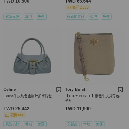
TWD 10,500
TWD 66,644
現折 2,000
狀況良好
本地
免運
近新閒置品
香港
免運
Celine
Tory Burch
Celine牛皮純色金屬針扣單肩包
【TORY BURCH】素色牛皮斜背包-
卡其
TWD 25,442
TWD 11,900
現折 800
狀況良好
香港
免運
全新品
本地
免運