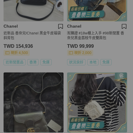
Chanel
Chanel
近新品 香奈兒/Chanel 黑金牛皮福袋
🈶購證 #18w櫃上入手 #98新閒置 香
斜背包
奈兒黑金荔枝牛皮雙肩包
TWD 154,936
TWD 99,999
現折 4,500
現折 2,000
近新閒置品
香港
免運
狀況良好
本地
免運