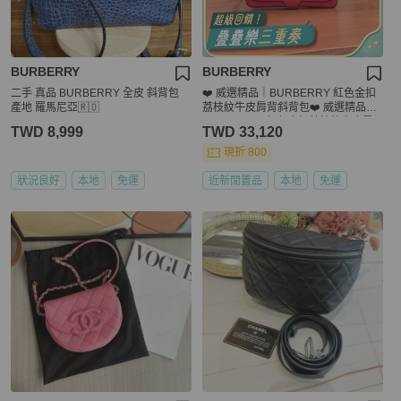
BURBERRY
BURBERRY
二手 真品 BURBERRY 全皮 斜背包
❤️ 威選精品｜BURBERRY 紅色金扣
產地 羅馬尼亞🇷🇴
荔枝紋牛皮肩背斜背包❤️ 威選精品｜
BURBERRY 紅色金扣荔枝紋牛皮肩
TWD 8,999
TWD 33,120
背斜背包
現折 800
狀況良好
本地
免運
近新閒置品
本地
免運