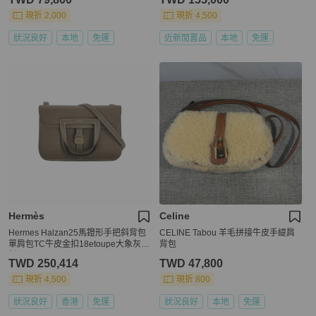
現折 2,000
現折 4,500
狀況良好
本地
免運
近新閒置品
本地
免運
Hermès
Celine
Hermes Halzan25馬鐙形手把斜背包
CELINE Tabou 羊毛拼接牛皮手緹肩
單肩包TC牛皮金扣18etoupe大象灰Y
背包
刻
TWD 250,414
TWD 47,800
現折 4,500
現折 800
狀況良好
香港
免運
狀況良好
本地
免運