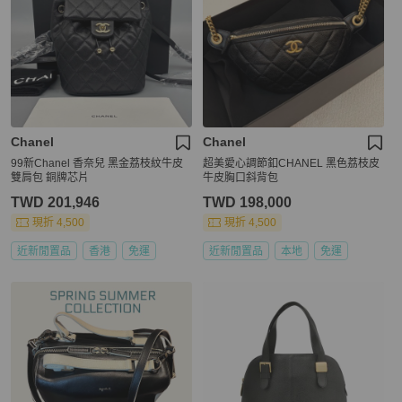
Chanel
Chanel
99新Chanel 香奈兒 黑金荔枝紋牛皮
超美愛心調節釦CHANEL 黑色荔枝皮
雙肩包 銅牌芯片
牛皮胸口斜背包
TWD 201,946
TWD 198,000
現折 4,500
現折 4,500
近新閒置品
香港
免運
近新閒置品
本地
免運