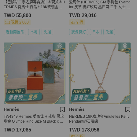
【巴黎站二手名牌專賣店】＊現貨＊H
愛馬仕 (HERMES) GM 手提包 Everco
ERMES 愛馬仕 真品＊18K玫瑰金鑽
lor 皮革 粉紅玫瑰 墨西哥 二手 女士 S
石鏤空愛心手鍊
HW Z
TWD 55,800
TWD 29,016
現折 2,000
9 折
近新閒置品
本地
免運
狀況良好
日本
免運
Hermès
Hermès
TW4349 Hermes 愛馬仕 H 戒指 黑玫
HERMES 18K玫瑰金Amulettes Kelly
瑰金 Olympe Ring Size M Black x RG
Pendant鑽石項鍊
HW
TWD 17,085
TWD 178,056
9 折