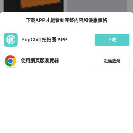
Hermès
Hermès
下載APP才能看到完整內容和優惠價格
HERMES 750玫瑰金寶石鑽石手鍊0.8
愛馬仕clochette玫瑰金鑲鑽戒指
2CT#xs
TWD 152,800
TWD 72,702
PopChill 拍拍圈 APP
下載
現折 4,500
現折 2,000
狀況良好
本地
免運
狀況良好
香港
免運
使用網頁版瀏覽器
忍痛放棄
篩選
重設
品牌
分類
Hermès
Hermès