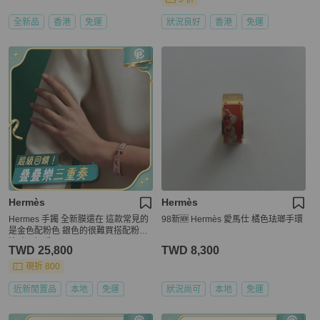
全新品
香港
免運
狀況良好
香港
免運
Hermès
Hermès
Hermes 手鐲 全新膜還在 這款常見的
98新🆕 Hermès 愛馬仕 橘色珐瑯手環
是金色配粉色 銀色的很難買搭配粉色
塗鴉更好看
TWD 25,800
TWD 8,300
現折 800
近新閒置品
本地
免運
狀況尚可
本地
免運