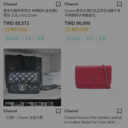
Chanel
Chanel
香奈兒鏈條單背包 絲綢粉紅金色雙C
Chanel香奈兒酒紅色孟買包油蠟牛皮
標誌 正品 140122SAV
手柄鏈條手柄翻蓋包
TWD 88,572
TWD 96,000
現折 2,000
現折 2,000
狀況良好
日本
免運
狀況良好
本地
免運
Chanel
Chanel
（已售）Chanel 淡金方胖
Chanel Fuchsia Pink Quilted Lambsk
in Leather Wallet On Chain WOC Me
ssenger Bag