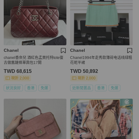
Chanel
Chanel
chanel香奈兒 酒紅色孟買托特tote復
Chanel1994年走秀款薄荷电话线绿粗
古做舊鏈條單肩包17開
花呢半裙
TWD 68,615
TWD 50,892
現折 2,000
現折 2,000
狀況良好
香港
免運
近新閒置品
香港
免運