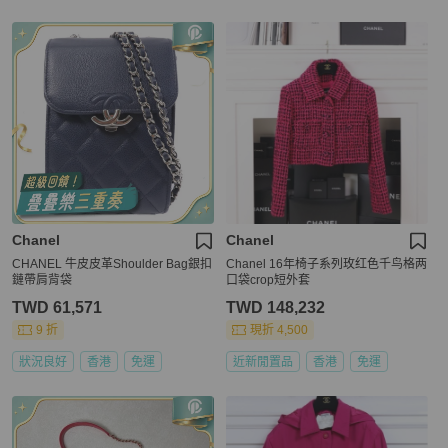
Chanel
Chanel
CHANEL 牛皮皮革Shoulder Bag銀扣
Chanel 16年椅子系列玫红色千鸟格两
鏈帶肩背袋
口袋crop短外套
TWD 61,571
TWD 148,232
9 折
現折 4,500
狀況良好
香港
免運
近新閒置品
香港
免運