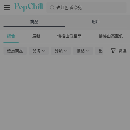
玫紅色 香奈兒
商品
用戶
綜合
最新
價格由低至高
價格由高至低
優惠商品
品牌
分類
價格
出貨地點
篩選