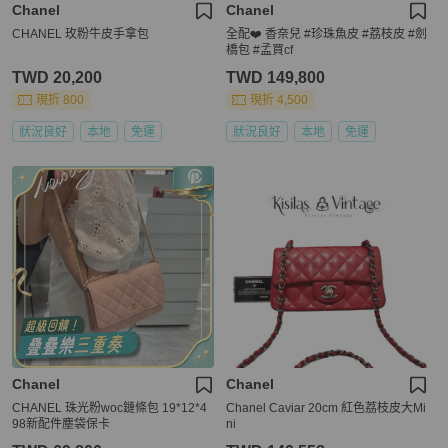
Chanel
Chanel
CHANEL 玫粉牛皮手拿包
全配❤️ 香奈兒 #珍珠魚皮 #荔枝皮 #劍
橋包 #孟買cf
TWD 20,200
TWD 149,800
現折 800
現折 4,500
狀況良好
本地
免運
狀況良好
本地
免運
Chanel
Chanel
CHANEL 珠光粉woc鏈條包 19*12*4
Chanel Caviar 20cm 紅色荔枝皮大Mi
98新配件塵袋保卡
ni