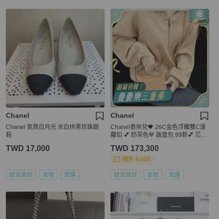
Chanel
Chanel
Chanel 氣質白月光 米白拼黑珍珠跟
Chanel香奈兒🖤 26C金色浮雕雙C菠
鞋
蘿扣 💕 奶茶色🤎 飯盒包 99新💕 芯片
款💗 尺寸：16×13cm 附件：2026年
TWD 17,000
TWD 173,300
購證
現折 8,000
狀況良好
本地
免運
狀況良好
本地
免運