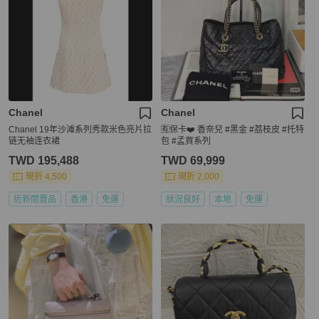
Chanel
Chanel
Chanel 19年沙滩系列秀款米色亮片拉
🈶保卡❤️ 香奈兒 #黑金 #荔枝皮 #托特
链无袖连衣裙
包 #孟買系列
TWD 195,488
TWD 69,999
現折 4,500
現折 2,000
近新閒置品
香港
免運
狀況良好
本地
免運