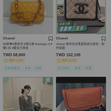
Chanel
Chanel
98新🧡#香奈兒 #落日黃 #vintage cf #
chanel 香奈兒米黑荔枝皮化妝包，配
雙C扣 #壓克力穿皮
件如圖
TWD 68,800
TWD 102,106
現折 2,000
現折 8,000
近新閒置品
本地
免運
狀況良好
香港
免運