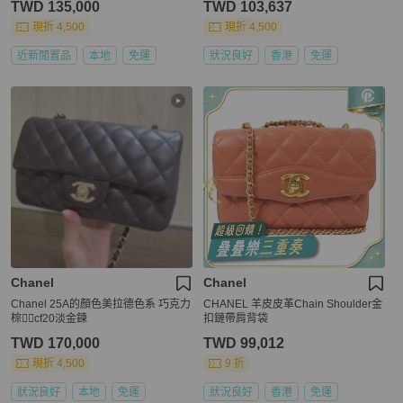
TWD 135,000
TWD 103,637
現折 4,500
現折 4,500
近新閒置品
本地
免運
狀況良好
香港
免運
Chanel
Chanel
Chanel 25A的顏色美拉德色系 巧克力
CHANEL 羊皮皮革Chain Shoulder金
棕色🏾cf20淡金鍊
扣鏈帶肩背袋
TWD 170,000
TWD 99,012
現折 4,500
9 折
狀況良好
本地
免運
狀況良好
香港
免運