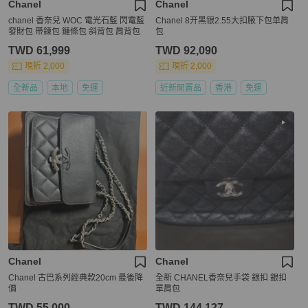
Chanel
Chanel
chanel 香奈兒 WOC 電光石藍 閃電藍
Chanel 8开黑银2.55大扣腋下包单肩
發財包 帶鍊包 鏈條包 斜背包 肩背包
包
TWD 61,999
TWD 92,090
現折 2,000
現折 2,000
全新品
本地
免運
近新閒置品
香港
免運
Chanel
Chanel
Chanel 古巴系列經典款20cm 最後降
全新 CHANEL香奈兒手袋 銀扣 銀扣
價
單肩包
TWD 55,000
TWD 144,127