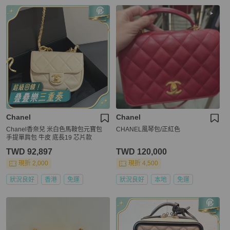
Chanel
Chanel
Chanel香奈兒 米白色馬鞍包元寶包
CHANEL風琴包/正紅色
手提單肩包 牛皮 底長19 芯片款
TWD 92,897
TWD 120,000
現折 2,000
現折 4,500
狀況良好
香港
免運
狀況良好
本地
免運