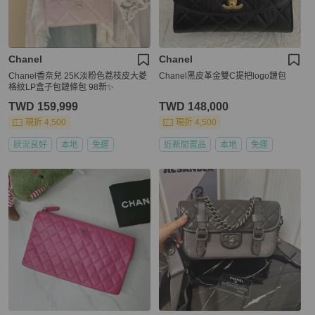
Chanel
Chanel
Chanel香奈兒 25K淡粉色荔枝皮大菱
Chanel黑皮革金雙C提把logo鏈包
格紋LP盒子包鏈條包 98新✨️
TWD 159,999
TWD 148,000
現折 4,500
現折 4,500
狀況良好
本地
免運
近新閒置品
本地
免運