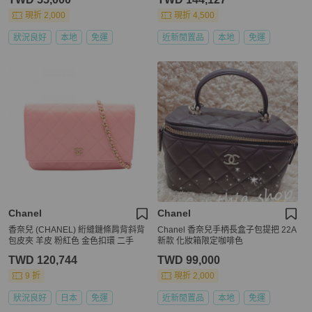
現折 2,000
現折 4,500
狀況良好
本地
免運
近新閒置品
本地
免運
Chanel
Chanel
香奈兒 (CHANEL) 絎縫鏈條肩背斜背
Chanel 香奈兒手柄長盒子包提把 22A
包皮夾 羊皮 粉紅色 金色扣環 二手
新款 化妝箱限定咖啡色
TWD 120,744
TWD 99,000
9 折
現折 2,000
狀況良好
日本
免運
近新閒置品
本地
免運