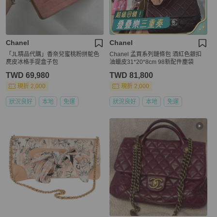
Chanel
Chanel
「JL精品代購」香奈兒蜜桃粉拼鴕色
Chanel 孟買系列鏈條包 酒紅色銀扣
麂皮冰格手提盒子包
油蠟皮31*20*8cm 98新配件塵袋
TWD 69,980
TWD 81,800
現折 2,000
現折 2,000
狀況良好
本地
免運
狀況良好
本地
免運