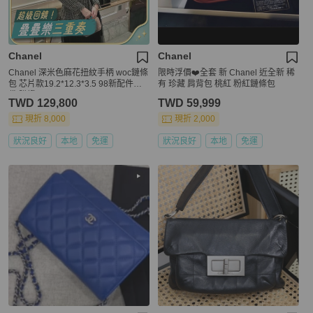
Chanel
Chanel
Chanel 深米色麻花扭紋手柄 woc鏈條
限時浮價❤️全套 新 Chanel 近全新 稀
包 芯片款19.2*12.3*3.5 98新配件塵
有 珍藏 肩背包 桃紅 粉紅鏈條包
袋 購證
TWD 129,800
TWD 59,999
現折 8,000
現折 2,000
狀況良好
本地
免運
狀況良好
本地
免運