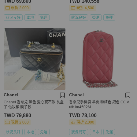
TWD 69,800
TWD 140,558
現折 2,000
現折 4,500
狀況良好
本地
免運
狀況良好
香港
免運
Chanel
Chanel
Chanel 香奈兒 黑色 愛心寶石款 長盒
香奈兒手機袋 羊皮 粉紅色 銀色 CC A
子 化妝箱 鏡子款
uth ka4502M
TWD 79,880
TWD 78,100
現折 2,000
現折 2,000
狀況良好
本地
免運
狀況尚可
日本
免運