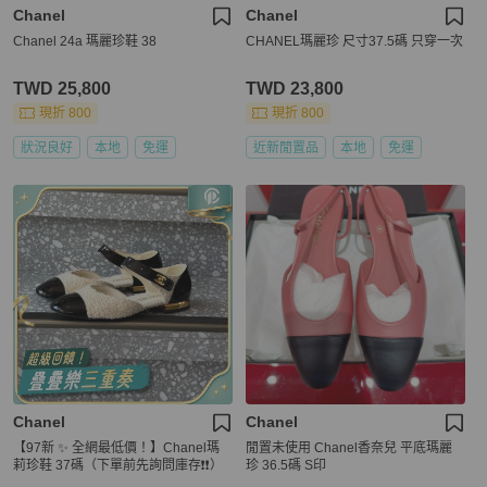
Chanel
Chanel
Chanel 24a 瑪麗珍鞋 38
CHANEL瑪麗珍 尺寸37.5碼 只穿一次
TWD 25,800
TWD 23,800
現折 800
現折 800
狀況良好
本地
免運
近新閒置品
本地
免運
Chanel
Chanel
【97新 ✨ 全網最低價！】Chanel瑪
閒置未使用 Chanel香奈兒 平底瑪麗
莉珍鞋 37碼（下單前先詢問庫存❗️❗️）
珍 36.5碼 S印