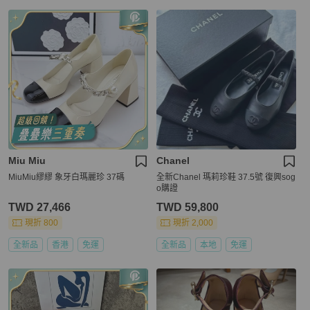
Miu Miu
Chanel
MiuMiu繆繆 象牙白瑪麗珍 37碼
全新Chanel 瑪莉珍鞋 37.5號 復興sog
o購證
TWD 27,466
TWD 59,800
現折 800
現折 2,000
全新品
香港
免運
全新品
本地
免運