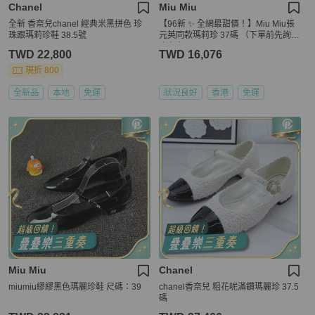
Chanel
Miu Miu
全新 香奈兒chanel 經典米黑拼色 珍
【96新 ✨ 全網最甜價！】Miu Miu張
珠跟瑪莉珍鞋 38.5號
元英同款瑪莉珍 37碼 （下單前先詢問
庫存❗️）
TWD 22,800
TWD 16,076
現折 800
全新品
本地
免運
狀況良好
香港
免運
Miu Miu
Chanel
miumiu繆繆黑色瑪麗珍鞋 尺碼：39
chanel香奈兒 粗花呢滿鑽瑪麗珍 37.5
碼