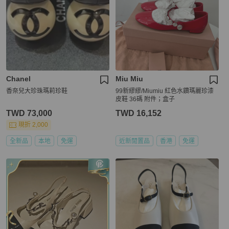
Chanel
Miu Miu
香奈兒大珍珠瑪莉珍鞋
99新繆繆/Miumiu 紅色水鑽瑪麗珍漆
皮鞋 36碼 附件；盒子
TWD 73,000
TWD 16,152
現折 2,000
全新品
本地
免運
近新閒置品
香港
免運