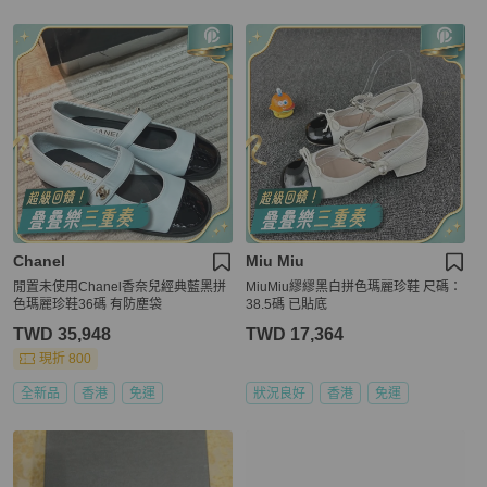
Chanel
Miu Miu
閒置未使用Chanel香奈兒經典藍黑拼
MiuMiu繆繆黑白拼色瑪麗珍鞋 尺碼：
色瑪麗珍鞋36碼 有防塵袋
38.5碼 已貼底
TWD 35,948
TWD 17,364
現折 800
全新品
香港
免運
狀況良好
香港
免運