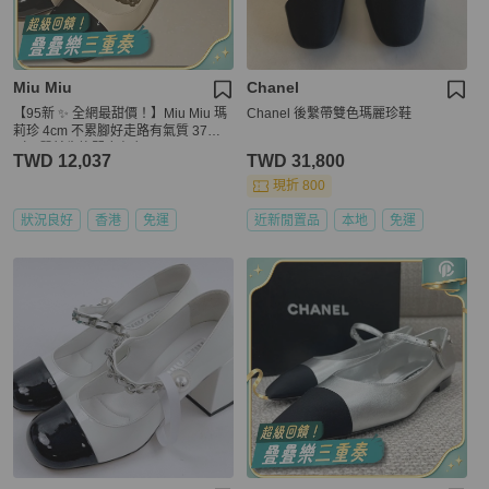
Miu Miu
Chanel
【95新 ✨ 全網最甜價！】Miu Miu 瑪
Chanel 後繫帶雙色瑪麗珍鞋
莉珍 4cm 不累腳好走路有氣質 37碼
（下單前先詢問庫存❗️）
TWD 12,037
TWD 31,800
現折 800
狀況良好
香港
免運
近新閒置品
本地
免運