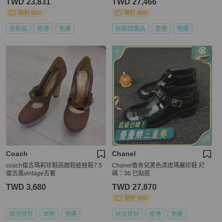
TWD 23,831
TWD 27,466
現折 800
現折 800
全新品
香港
免運
近新閒置品
香港
免運
Coach
Chanel
coach復古瑪莉珍鞋高跟鞋娃娃鞋7.5
Chanel香奈兒黑色漆皮瑪麗珍鞋 尺
復古風vintage古著
碼：36 已貼底
TWD 3,680
TWD 27,870
現折 800
狀況良好
本地
免運
狀況良好
香港
免運