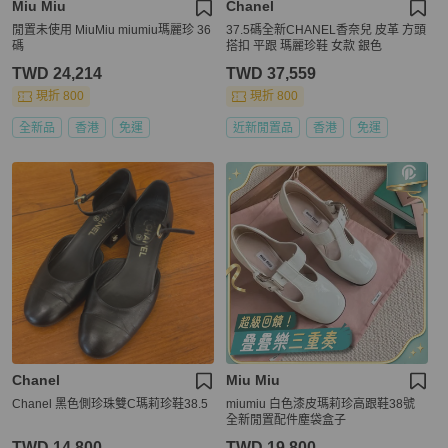
Miu Miu
Chanel
閒置未使用 MiuMiu miumiu瑪麗珍 36
37.5碼全新CHANEL香奈兒 皮革 方頭
碼
搭扣 平跟 瑪麗珍鞋 女款 銀色
TWD 24,214
TWD 37,559
現折 800
現折 800
全新品
香港
免運
近新閒置品
香港
免運
Chanel
Miu Miu
Chanel 黑色側珍珠雙C瑪莉珍鞋38.5
miumiu 白色漆皮瑪莉珍高跟鞋38號
全新閒置配件塵袋盒子
TWD 14,800
TWD 19,800