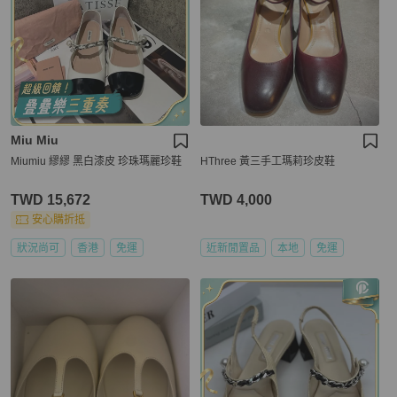
Miu Miu
Miumiu 繆繆 黑白漆皮 珍珠瑪麗珍鞋
HThree 黃三手工瑪莉珍皮鞋
TWD 15,672
TWD 4,000
安心購折抵
狀況尚可
香港
免運
近新閒置品
本地
免運