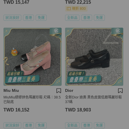
TWD 15,147
TWD 22,215
現折 800
狀況良好
香港
免運
全新品
香港
免運
Miu Miu
Dior
MiuMiu繆繆拼色瑪麗珍鞋 尺碼：38.5
全新Dior 迪奧 黑色皮面低跟瑪麗珍鞋
已貼底
37碼
TWD 16,152
TWD 18,903
狀況良好
香港
免運
全新品
香港
免運