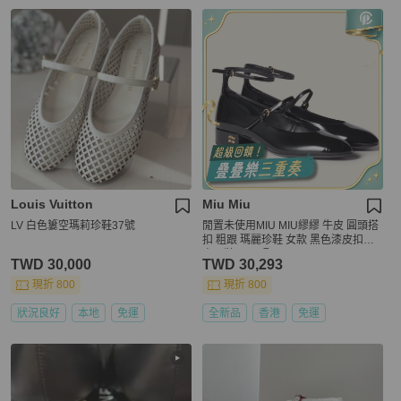
Louis Vuitton
Miu Miu
LV 白色簍空瑪莉珍鞋37號
閒置未使用MIU MIU繆繆 牛皮 圓頭搭
扣 粗跟 瑪麗珍鞋 女款 黑色漆皮扣帶
高跟鞋 36.5碼
TWD 30,000
TWD 30,293
現折 800
現折 800
狀況良好
本地
免運
全新品
香港
免運