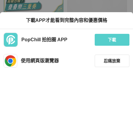
Chanel
Chanel
下載APP才能看到完整內容和優惠價格
CHANEL 香奈兒 環形水鑽耳針式耳環
Chanel Vintage 00A水鑽白色戒指形
合金 銀色
狀耳環
TWD 14,300
TWD 22,215
PopChill 拍拍圈 APP
下載
現折 800
狀況良好
本地
免運
狀況良好
香港
免運
使用網頁版瀏覽器
忍痛放棄
篩選
重設
品牌
分類
Chanel