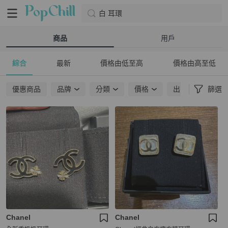
白 耳環
商品
用戶
綜合
最新
價格由低至高
價格由高至低
優惠商品
品牌
分類
價格
出貨地點
篩選
Chanel
Chanel