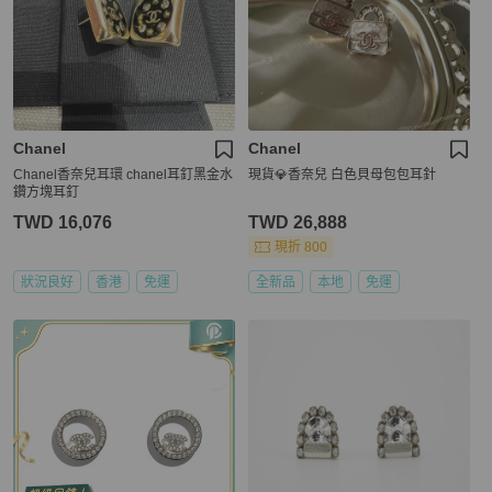
Chanel
Chanel
Chanel香奈兒耳環 chanel耳釘黑金水
現貨💎香奈兒 白色貝母包包耳針
鑽方塊耳釘
TWD 16,076
TWD 26,888
現折 800
狀況良好
香港
免運
全新品
本地
免運