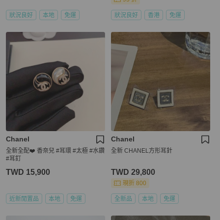
狀況良好
本地
免運
狀況良好
香港
免運
Chanel
Chanel
全新全配❤️ 香奈兒 #耳環 #太極 #水鑽
全新 CHANEL方形耳針
#耳釘
TWD 15,900
TWD 29,800
現折 800
近新閒置品
本地
免運
全新品
本地
免運