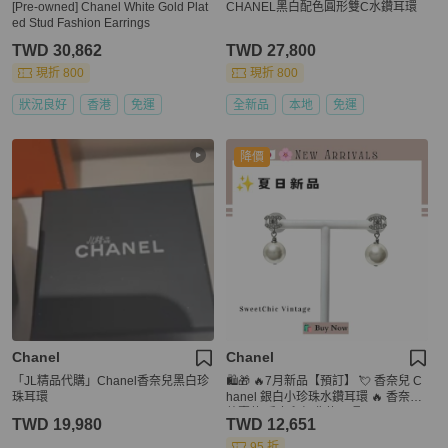
[Pre-owned] Chanel White Gold Plat
CHANEL黑白配色圓形雙C水鑽耳環
ed Stud Fashion Earrings
TWD 30,862
TWD 27,800
現折 800
現折 800
狀況良好
香港
免運
全新品
本地
免運
降價
Chanel
Chanel
「JL精品代購」Chanel香奈兒黑白珍
🛍️🎁 🔥7月新品【預訂】 💘 香奈兒 C
珠耳環
hanel 銀白小珍珠水鑽耳環 🔥 香奈兒
熱賣款 香奈兒經典款耳環 CHANEL E
TWD 19,980
TWD 12,651
ARRING
95 折