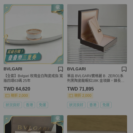
BVLGARI
BVLGARI
【全套】Bvlgari 玫瑰金白陶瓷戒指 寬
單品 BVLGARI/寶格麗 B . ZERO1系
版四環63碼 25年
列黑陶瓷龍蝦扣18K 金項鍊，鍊長：4
5cm 14xxx hkd
TWD 64,620
TWD 71,895
現折 2,000
現折 2,000
狀況良好
香港
免運
狀況良好
香港
免運