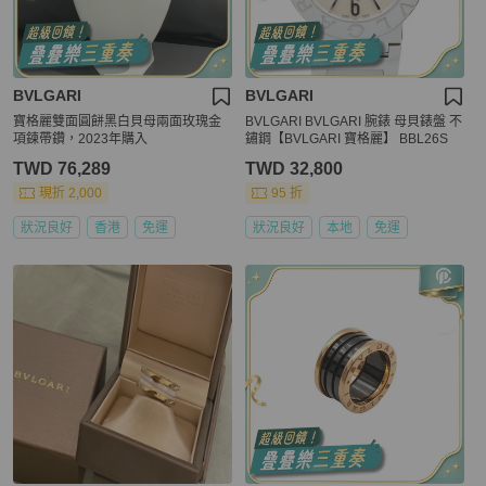
BVLGARI
BVLGARI
寶格麗雙面圓餅黑白貝母兩面玫瑰金
BVLGARI BVLGARI 腕錶 母貝錶盤 不
項鍊帶鑽，2023年購入
鏽鋼【BVLGARI 寶格麗】 BBL26S
TWD 76,289
TWD 32,800
現折 2,000
95 折
狀況良好
香港
免運
狀況良好
本地
免運