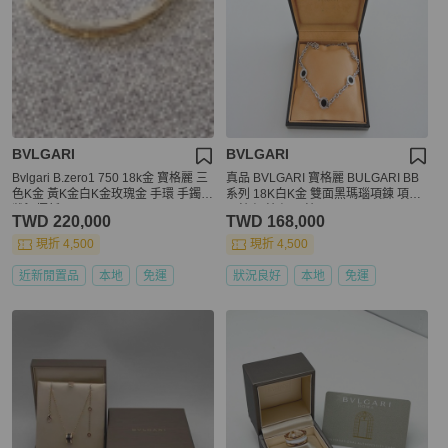
BVLGARI
BVLGARI
Bvlgari B.zero1 750 18k金 寶格麗 三
真品 BVLGARI 寶格麗 BULGARI BB
色K金 黃K金白K金玫瑰金 手環 手鐲
系列 18K白K金 雙面黑瑪瑙項鍊 項鏈
狀況極新
頸鍊 短鍊 短項鍊
TWD 220,000
TWD 168,000
現折 4,500
現折 4,500
近新閒置品
本地
免運
狀況良好
本地
免運