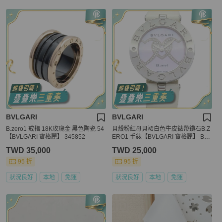
BVLGARI
BVLGARI
B.zero1 戒指 18K玫瑰金 黑色陶瓷 54
貝殼粉紅母貝裙白色牛皮錶帶鑽石B.Z
【BVLGARI 寶格麗】 345852
ERO1 手錶【BVLGARI 寶格麗】 BZ3
0S
TWD 35,000
TWD 25,000
95 折
95 折
狀況良好
本地
免運
狀況良好
本地
免運