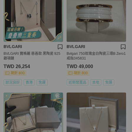
BVLGARI
BVLGARI
BVLGARI 寶格麗 慈善款 黑陶瓷 925
Bvlgari 750玫瑰金白陶瓷三環B Zero1
銀項鏈
戒指345831
TWD 26,254
TWD 49,000
現折 800
現折 800
狀況良好
香港
免運
近新閒置品
本地
免運