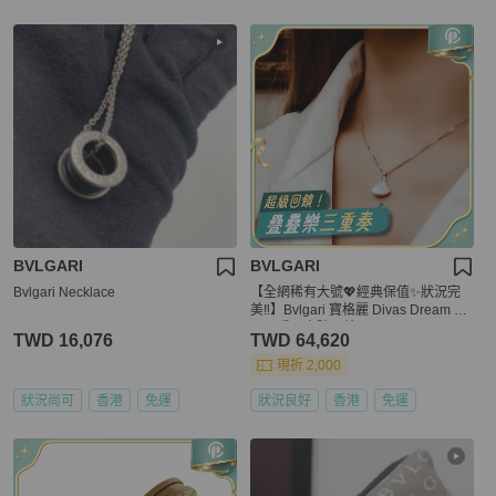
BVLGARI
BVLGARI
Bvlgari Necklace
【全網稀有大號💖經典保值✨狀況完
美‼️】Bvlgari 寶格麗 Divas Dream 白
貝母扇子大號項鍊
TWD 16,076
TWD 64,620
現折 2,000
狀況尚可
香港
免運
狀況良好
香港
免運