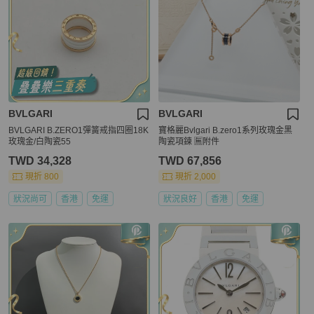
BVLGARI
BVLGARI
BVLGARI B.ZERO1彈簧戒指四圈18K
寶格麗Bvlgari B.zero1系列玫瑰金黑
玫瑰金/白陶瓷55
陶瓷項鍊 🈚附件
TWD 34,328
TWD 67,856
現折 800
現折 2,000
狀況尚可
香港
免運
狀況良好
香港
免運