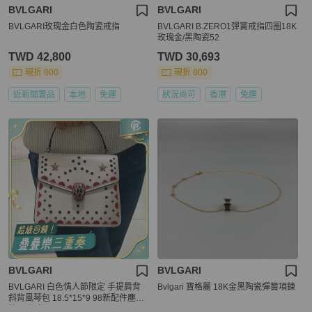
BVLGARI
BVLGARI
BVLGARI玫瑰金白色陶瓷戒指
BVLGARI B.ZERO1彈簧戒指四圈18K
玫瑰金/黑陶瓷52
TWD 42,800
TWD 30,693
現折 800
現折 800
近新閒置品
本地
免運
狀況尚可
香港
免運
BVLGARI
BVLGARI
BVLGARI 白色情人節限定 手提肩背
Bvlgari 寶格麗 18K金黑陶瓷彈簧項鍊
斜背風琴包 18.5*15*9 98新配件塵袋
鏡子 保卡