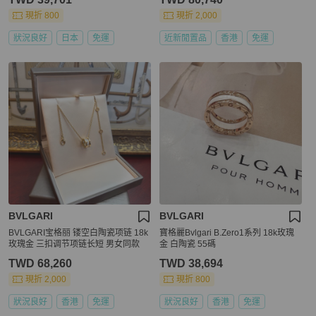
現折 800
現折 2,000
狀況良好
日本
免運
近新閒置品
香港
免運
BVLGARI
BVLGARI
BVLGARI宝格丽 镂空白陶瓷项链 18k
寶格麗Bvlgari B.Zero1系列 18k玫瑰
玫瑰金 三扣调节项链长短 男女同款
金 白陶瓷 55碼
TWD 68,260
TWD 38,694
現折 2,000
現折 800
狀況良好
香港
免運
狀況良好
香港
免運