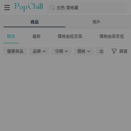
白色 寶格麗
商品
用戶
綜合
最新
價格由低至高
價格由高至低
優惠商品
品牌
分類
價格
出貨地點
篩選