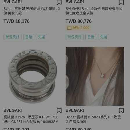
BVLGARI
BVLGARI
Bvlgari寶格麗 黑陶瓷 慈善款 彈簧 項
BVLGARI B.zero1系列 白陶瓷彈簧項
鍊 男女同款
鍊 18k玫瑰金項鍊
TWD 18,176
TWD 80,776
現折 2,000
狀況良好
香港
免運
狀況良好
香港
免運
BVLGARI
BVLGARI
寶格麗 B.zero1 吊墜頭 K18WG 750
Bvlgari寶格麗 B.Zero1系列18K玫瑰
銀色 CN851448 授權碼 164093SM
金白陶瓷項鍊
TWD 39,701
TWD 80,740