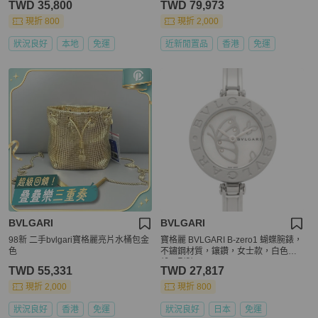
TWD 35,800
TWD 79,973
現折 800
現折 2,000
狀況良好
本地
免運
近新閒置品
香港
免運
BVLGARI
BVLGARI
98新 二手bvlgari寶格麗亮片水桶包金
寶格麗 BVLGARI B-zero1 蝴蝶腕錶，
色
不鏽鋼材質，鑲鑽，女士款，白色錶
殼，型號 BZ22S
TWD 55,331
TWD 27,817
現折 2,000
現折 800
狀況良好
香港
免運
狀況良好
日本
免運