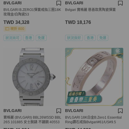
BVLGARI
BVLGARI
BVLGARI B.ZERO1彈簧戒指三圈18K
Bvlgari 寶格麗 慈善款黑陶瓷彈簧
玫瑰金/白陶瓷53
TWD 34,328
TWD 18,176
現折 800
狀況尚可
香港
免運
狀況良好
香港
免運
BVLGARI
BVLGARI
寶格麗 (BVLGARI) BBL26WSSD BBL
BVLGARI 18K白金B.Zero1 Essential
26S 101885 女士腕錶 不鏽鋼 40553
Ring鑽石戒指Bvlgari#61/US#9.5