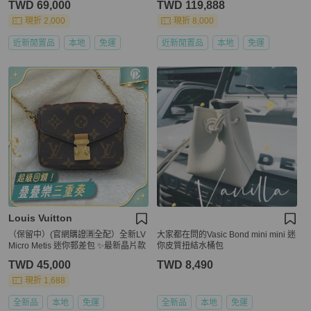
TWD 69,000
TWD 119,888
現折 2,000
現折 8,000
近新閒置品
本地
免運
近新閒置品
本地
免運
Louis Vuitton
（保留中）(官網購證🈵全配）全新LV
大家都在問的Vasic Bond mini mini 迷
Micro Metis 迷你郵差包 ✨最新晶片款
你皮質扭結水桶包
TWD 45,000
TWD 8,490
現折 1,688
全新品
本地
免運
全新品
本地
免運