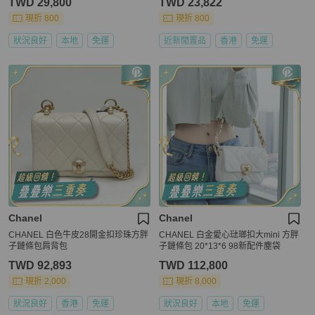
TWD 29,800
TWD 23,822
現折 800
現折 800
狀況良好
本地
免運
近新閒置品
香港
免運
Chanel
Chanel
CHANEL 白色牛皮28開金扣珍珠方胖
CHANEL 白金愛心琺瑯扣大mini 方胖
子鏈條包肩背包
子鏈條包 20*13*6 98新配件塵袋
TWD 92,893
TWD 112,800
現折 2,000
現折 8,000
狀況良好
香港
免運
狀況良好
本地
免運