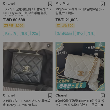
Chanel
Miu Miu
【97新 ✨ 全網最低價！】香奈兒Cha
99新Miumiu繆繆mini銀色鏈條包 小卡
nel Kelly mini 白銀 琺瑯手柄 荔枝皮
包 配件：鏈條
（下單前先詢問庫存❗️）
TWD 80,688
TWD 21,003
現折 2,000
現折 800
狀況良好
香港
免運
近新閒置品
香港
免運
Chanel
Chanel
🌷迷你天菜！ Chanel 香奈兒 黑金羊
#全新全配🈶購證 #調節扣 #芯片款 香
皮 Trendy CC mini 保卡款
奈兒白金珍珠鏈條方胖子 白雪公主👸