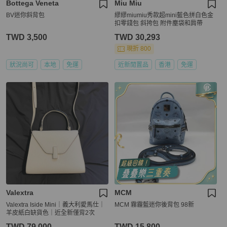
Bottega Veneta
Miu Miu
BV迷你斜背包
繆繆miumiu秀款超mini藍色拼白色金
扣零錢包 斜挎包 附件塵袋和肩帶
TWD 3,500
TWD 30,293
現折 800
狀況尚可
本地
免運
近新閒置品
香港
免運
Valextra
MCM
Valextra Iside Mini｜義大利愛馬仕｜
MCM 霧霾藍迷你後背包 98新
羊皮紙白缺貨色｜近全新僅背2次
TWD 79,000
TWD 15,800