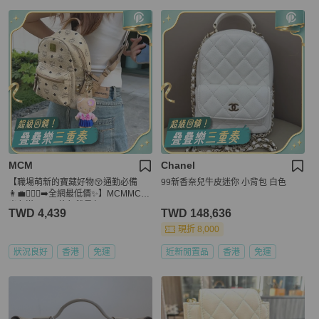
MCM
Chanel
【職場萌新的寶藏好物😚通勤必備
99新香奈兒牛皮迷你 小背包 白色
👩‍💼🏃🏻‍♀️‍➡️全網最低價✨】MCMMCM
米色滿LOGO鉚釘雙肩包
TWD 4,439
TWD 148,636
現折 8,000
狀況良好
香港
免運
近新閒置品
香港
免運