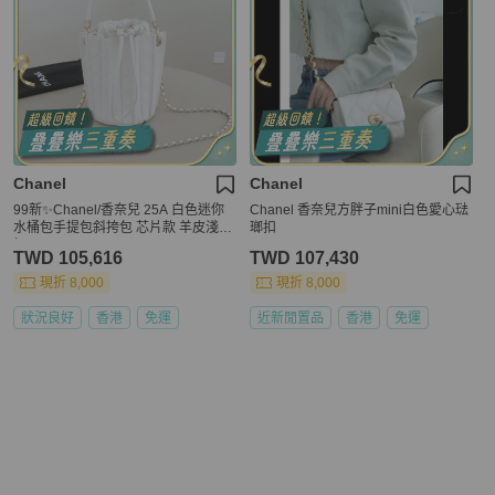
Chanel
Chanel
99新✨Chanel/香奈兒 25A 白色迷你
Chanel 香奈兒方胖子mini白色愛心琺
水桶包手提包斜挎包 芯片款 羊皮淺金
瑯扣
扣，✅正品
TWD 105,616
TWD 107,430
現折 8,000
現折 8,000
狀況良好
香港
免運
近新閒置品
香港
免運