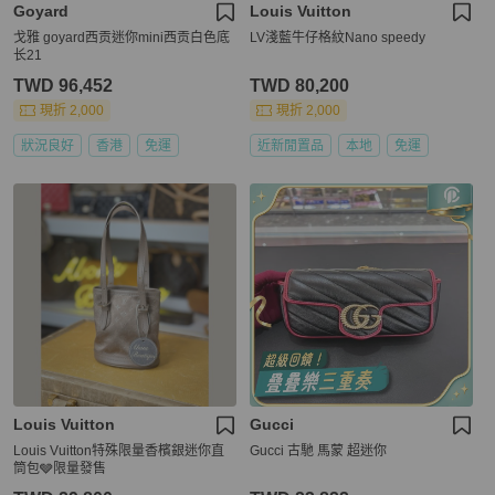
Goyard
Louis Vuitton
戈雅 goyard西贡迷你mini西贡白色底
LV淺藍牛仔格紋Nano speedy
长21
TWD 96,452
TWD 80,200
現折 2,000
現折 2,000
狀況良好
香港
免運
近新閒置品
本地
免運
Louis Vuitton
Gucci
Louis Vuitton特殊限量香檳銀迷你直
Gucci 古馳 馬蒙 超迷你
筒包🩶限量發售