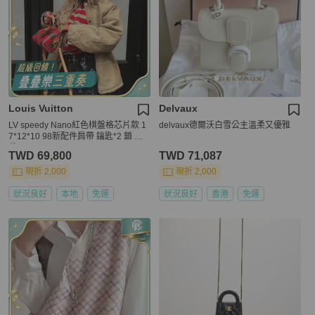
Louis Vuitton
Delvaux
LV speedy Nano紅色棋盤格芯片款 1
delvaux德爾沃白雪公主溫柔又優雅
7*12*10 98新配件肩帶 鑰匙*2 鎖 塵
袋
TWD 69,800
TWD 71,087
現折 2,000
現折 2,000
狀況良好
本地
免運
狀況良好
香港
免運