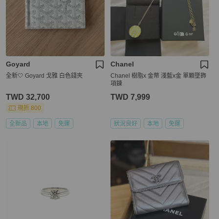
Goyard
Chanel
全新🤍 Goyard 戈雅 白色錢夾
Chanel 樹脂x 金幣 淺藍x金 單顆墜飾
項鍊
TWD 32,700
TWD 7,999
現折 800
全新品
本地
免運
狀況良好
本地
免運