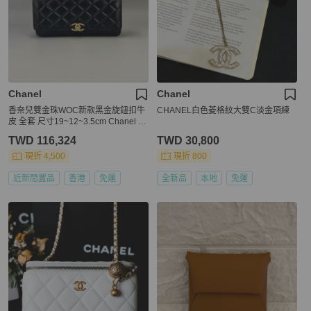
Chanel
Chanel
香奈兒雙金珠WOC新款黑金旋鈕扣牛
CHANEL白色菱格紋大雙C淡金項練
皮 全套 尺寸19~12~3.5cm Chanel N
ew Double Gold Ball WOC, Black Ca
TWD 116,324
TWD 30,800
lfskin with Gold Turnlock, Full Set Siz
e: 19~12~3.5 cm
現折 4,500
現折 800
近新閒置品
香港
免運
全新品
本地
免運