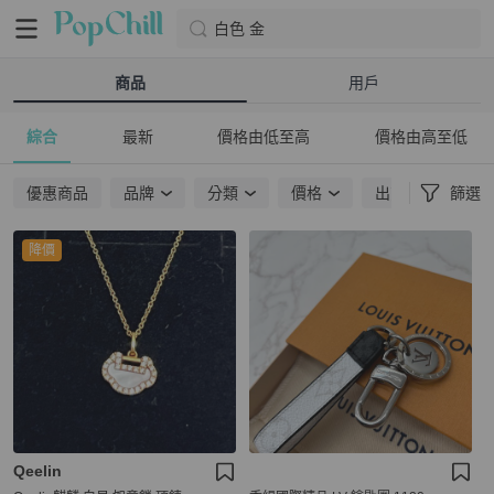
白色 金
商品
用戶
綜合
最新
價格由低至高
價格由高至低
優惠商品
品牌
分類
價格
出貨地點
篩選
降價
Qeelin