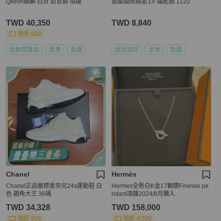
Qeelin麒麟 白貝 如意鎖 項鍊
香緹國際精品 LV 鑰匙圈 1120
TWD 40,350
TWD 8,840
現折 800
近新閒置品
香港
免運
狀況良好
本地
免運
Chanel
Hermès
Chanel正品徽標香奈兒24s運動鞋 白
Hermes全新白K金17顆鑽Finesse pe
色 銀角大王 36碼
ndant項鍊2024/8月購入
TWD 34,328
TWD 158,000
現折 800
現折 4,500