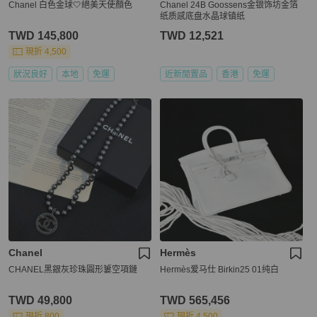
Chanel 白色金球🤍絕美天使顏色
Chanel 24B Goossens金银饰坊金箔
纸质感底盘水晶球镇纸
TWD 145,800
TWD 12,521
現折 4,500
狀況良好
本地
免運
近新閒置品
香港
免運
Chanel
Hermès
CHANEL黑銀灰珍珠圓形簍空項鏈
Hermès爱马仕 Birkin25 01纯白
TWD 49,800
TWD 565,456
現折 800
現折 4,500