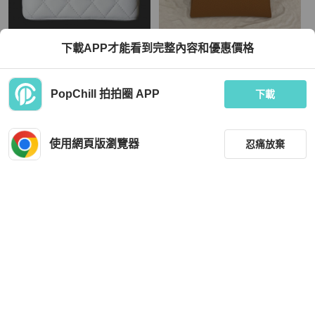
Chanel
Hermès
下載APP才能看到完整內容和優惠價格
《CHANEL 白色金球盒子包》
Hermes金棕色bastia零錢包👛
TWD 78,800
TWD 13,800
PopChill 拍拍圈 APP
下載
現折 2,000
近新閒置品
本地
免運
全新品
本地
免運
使用網頁版瀏覽器
忍痛放棄
篩選
重設
品牌
分類
Chanel
Hermès