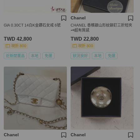
Chanel
GIA 0.30CT 14白K金鑽石女戒 6號
CHANEL 香檳銀山形紋鉚釘三折短夾
🗝️超有質感
TWD 42,800
TWD 22,800
現折 800
現折 800
近新閒置品
本地
免運
狀況良好
本地
免運
Chanel
Chanel