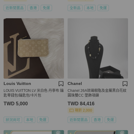
近新閒置品
香港
免運
全新品
本地
免運
Louis Vuitton
Chanel
LOUIS VUITTON LV 米白色 丹寧布 鑰
Chanel 26A琉璃樹脂及金屬黑白花紋
匙零錢包/鑰匙包/卡片包
圓珠雙CC 墜飾項鍊
TWD 5,000
TWD 84,416
現折 2,000
狀況尚可
本地
免運
近新閒置品
香港
免運