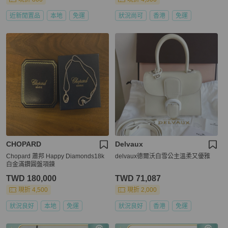
近新閒置品
本地
免運
狀況尚可
香港
免運
CHOPARD
Delvaux
Chopard 蕭邦 Happy Diamonds18k
delvaux德爾沃白雪公主溫柔又優雅
白金滿鑽圓盤項鍊
TWD 180,000
TWD 71,087
現折 4,500
現折 2,000
狀況良好
本地
免運
狀況良好
香港
免運