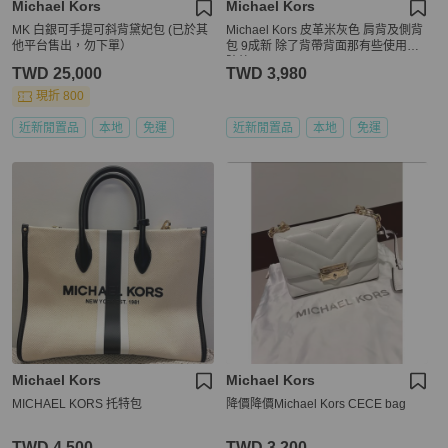
Michael Kors
Michael Kors
MK 白銀可手提可斜背黛妃包 (已於其
Michael Kors 皮革米灰色 肩背及側背
他平台售出，勿下單）
包 9成新 除了背帶背面那有些使用痕
跡外
TWD 25,000
TWD 3,980
現折 800
近新閒置品
本地
免運
近新閒置品
本地
免運
Michael Kors
Michael Kors
MICHAEL KORS 托特包
降價降價Michael Kors CECE bag
TWD 4,500
TWD 3,200