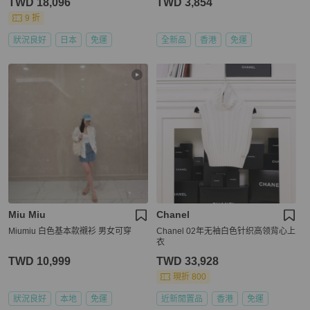
TWD 18,096
TWD 3,854
9 折
狀況良好
日本
免運
全新品
香港
免運
Miu Miu
Chanel
Miumiu 白色基本款襯衫 男女可穿
Chanel 02年无袖白色针织高领背心上
衣
TWD 10,999
TWD 33,928
現折 800
狀況良好
本地
免運
近新閒置品
香港
免運