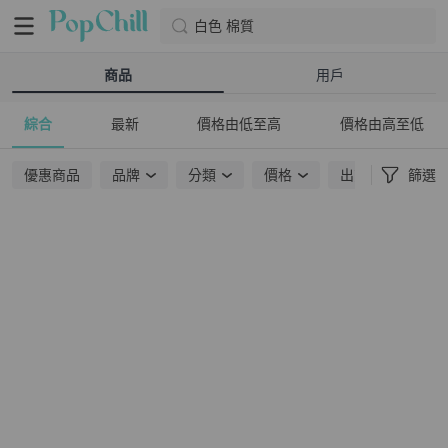
白色 棉質
商品
用戶
綜合
最新
價格由低至高
價格由高至低
優惠商品
品牌
分類
價格
出貨地點
篩選