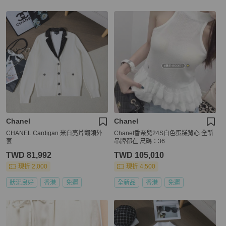
Chanel
Chanel
CHANEL Cardigan 米白亮片翻領外
Chanel香奈兒24S白色蛋糕背心 全新
套
吊牌都在 尺碼：36
TWD 81,992
TWD 105,010
現折 2,000
現折 4,500
狀況良好
香港
免運
全新品
香港
免運