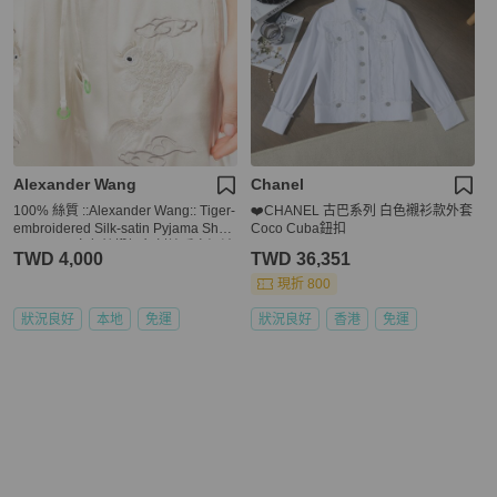
Alexander Wang
Chanel
100% 絲質 ::Alexander Wang:: Tiger-
❤️CHANEL 古巴系列 白色襯衫款外套
embroidered Silk-satin Pyjama Short
Coco Cuba鈕扣
s In Black 白色絲緞鯉魚刺繡睡衣短褲
TWD 4,000
TWD 36,351
S號
現折 800
狀況良好
本地
免運
狀況良好
香港
免運