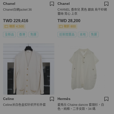
Chanel
Chanel
Chanel白網jacket 36
CHANEL 香奈兒 黑色 銀囪 烏干紗網
蕾絲 背心 上衣
TWD 229,416
TWD 28,200
現折 4,500
現折 800
全新品
香港
免運
近新閒置品
本地
免運
Celine
Hermès
Celine米白色金扣针织开衫外套
愛馬仕 Chaine dancre 套頭衫，白
色，純棉，二手女款，34 碼