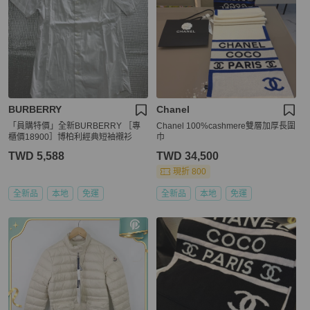
BURBERRY
Chanel
「員購特價」全新BURBERRY ［專
Chanel 100%cashmere雙層加厚長圍
櫃價18900］博柏利經典短袖襯衫
巾
TWD 5,588
TWD 34,500
現折 800
全新品
本地
免運
全新品
本地
免運