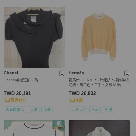
Chanel
Hermès
Chanel羊絨短袖38碼
愛馬仕 (HERMES) 針織衫，棉質羊絨
混紡，黃白色，二手，女款 M 碼
TWD 20,191
TWD 26,832
現折 800
9 折
近新閒置品
香港
免運
狀況良好
日本
免運