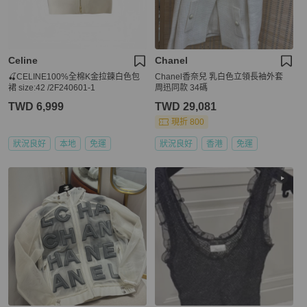
Celine
Chanel
🍒CELINE100%全棉K金拉鍊白色包
Chanel香奈兒 乳白色立領長袖外套
裙 size:42 /2F240601-1
周迅同款 34碼
TWD 6,999
TWD 29,081
現折 800
狀況良好
本地
免運
狀況良好
香港
免運