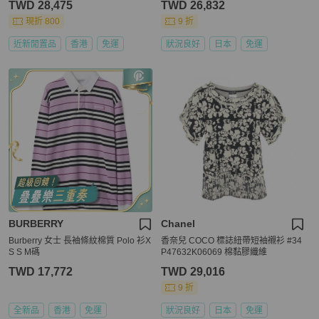
TWD 28,475
TWD 26,832
現折 800
9 折
近新閒置品
香港
免運
狀況良好
日本
免運
BURBERRY
Chanel
Burberry 女士 長袖條紋棉質 Polo 衫X
香奈兒 COCO 標誌紐帶短袖襯衫 #34
S S M碼
P47632K06069 棉黏膠纖維
TWD 17,772
TWD 29,016
9 折
全新品
香港
免運
狀況良好
日本
免運