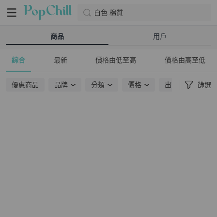
白色 棉質
商品
用戶
綜合
最新
價格由低至高
價格由高至低
優惠商品
品牌
分類
價格
出貨地點
篩選