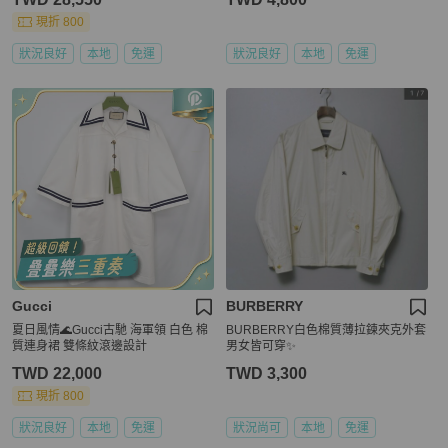
現折 800
狀況良好
本地
免運
狀況良好
本地
免運
Gucci
BURBERRY
夏日風情🌊Gucci古馳 海軍領 白色 棉
BURBERRY白色棉質薄拉鍊夾克外套
質連身裙 雙條紋滾邊設計
男女皆可穿✨
TWD 22,000
TWD 3,300
現折 800
狀況良好
本地
免運
狀況尚可
本地
免運