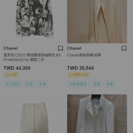
Chanel
Chanel
香奈兒 COCO 標誌圓領長袖衛衣 #S
Chanel真絲長褲36碼
P74802K10742 棉質二手
TWD 44,304
TWD 35,544
9 折
現折 800
狀況良好
日本
免運
近新閒置品
香港
免運