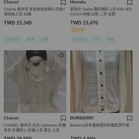
Chanel
Hermès
Chanel 香奈兒 多色拼色純棉小方格V
愛馬仕 Sellier 羈扣襯衫上衣 #34 3E0
領短袖上衣 36碼
616DX 純棉 白色 二手 女款
TWD 15,349
TWD 15,476
9 折
狀況良好
香港
免運
狀況良好
日本
免運
Chanel
BURBERRY
CHANEL 香奈兒 米白 cashmere 針織
Burberry好有蕾絲感的針織氣質外套
毛衣 針織背心 針織上衣 罩衫 上衣
TWD 28,550
TWD 4,800