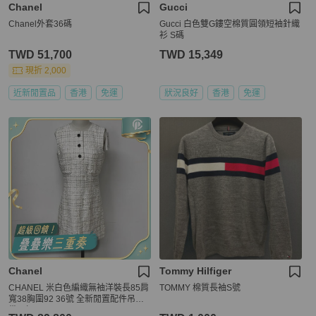
Chanel
Gucci
Chanel外套36碼
Gucci 白色雙G鏤空棉質圓領短袖針織
衫 S碼
TWD 51,700
TWD 15,349
現折 2,000
近新閒置品
香港
免運
狀況良好
香港
免運
Chanel
Tommy Hilfiger
CHANEL 米白色編織無袖洋裝長85肩
TOMMY 棉質長袖S號
寬38胸圍92 36號 全新閒置配件吊牌
備用扣