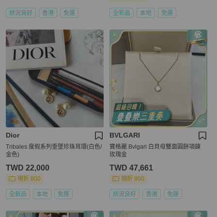
狀況良好
香港
免運
全新品
本地
免運
Dior
BVLGARI
Tribales 度假系列垂墜珍珠耳環(白色/
寶格麗 Bvlgari 白貝母雙面圓餅項鍊
金色)
玫瑰金
TWD 22,000
TWD 47,661
現折 800
現折 800
全新品
本地
免運
狀況良好
香港
免運