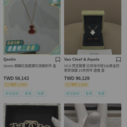
Qeelin
Van Cleef & Arpels
Qeelin 麒麟紅葫蘆鑽石項鍊附件 盒
VCA 梵克雅寶 白貝母中號18k黃金四
葉草項鍊 23年附件 證書 盒
TWD 56,143
TWD 96,129
現折 2,000
現折 2,000
狀況良好
香港
免運
狀況良好
香港
免運