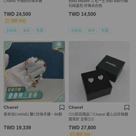
Chanel 不規則珍珠手鏈
Issey Miyake 三宅一生 Bao Bao小鑽
石結晶包 珍珠米白色
TWD 24,500
TWD 14,500
現折 800
全新品
本地
免運
全新品
本地
免運
Chanel
Chanel
香奈兒CHANEL雙C珍珠手鍊，98新
🧚🏻‍♀️莉亞精品♡Chanel 愛心白珍珠鏡
面耳針 全新🧚🏻‍♀️
TWD 19,339
TWD 27,800
現折 800