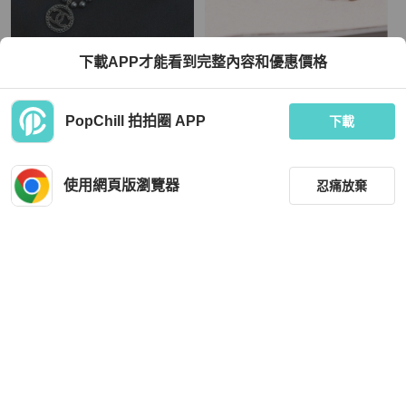
Chanel
Chanel
下載APP才能看到完整內容和優惠價格
CHANEL黑銀灰珍珠圓形簍空項鏈
Chanel 透明琉璃花花珍珠耳夹
TWD 49,800
TWD 70,279
PopChill 拍拍圈 APP
下載
現折 800
現折 2,000
近新閒置品
本地
免運
近新閒置品
香港
免運
使用網頁版瀏覽器
忍痛放棄
降價
篩選
重設
品牌
分類
Chanel
Qeelin