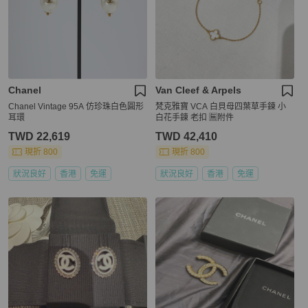
Chanel
Van Cleef & Arpels
Chanel Vintage 95A 仿珍珠白色圓形
梵克雅寶 VCA 白貝母四葉草手鍊 小
耳環
白花手鍊 老扣 🈚附件
TWD 22,619
TWD 42,410
現折 800
現折 800
狀況良好
香港
免運
狀況良好
香港
免運