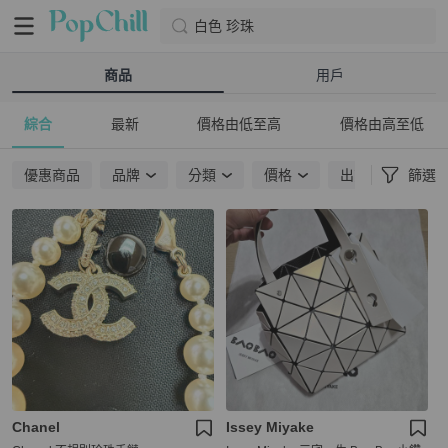
白色 珍珠
商品
用戶
綜合
最新
價格由低至高
價格由高至低
優惠商品
品牌
分類
價格
出貨地點
篩選
Chanel
Issey Miyake