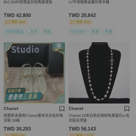
BVLGARI玫瑰金白色陶瓷戒指
LV字母裝飾金屬珍珠手鍊
TWD 42,800
TWD 20,842
現折 800
現折 800
近新閒置品
本地
免運
狀況良好
香港
免運
Chanel
Chanel
閒置新未使用Chanel香奈兒白色珍珠
Chanel 16年白色珍珠棕色莱茵石cc毛
涼鞋 38碼
衣链长项链
TWD 30,293
TWD 56,143
現折 800
現折 2,000