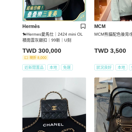
Hermès
MCM
🐎Hermes愛馬仕｜2424 mini OL
MCM熊貓配色後背/
積雨雲灰銀扣｜99新｜U刻
TWD 300,000
TWD 3,500
現折 8,000
近新閒置品
本地
免運
狀況良好
本地