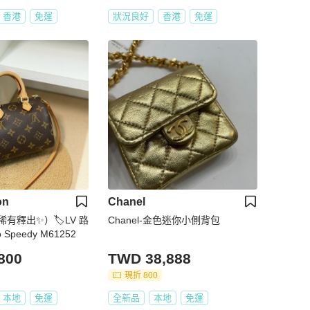
香港
免運
狀況良好
香港
免運
on
Chanel
有釋出✨）🏷LV 路
Chanel-金色迷你小側背包
Speedy M61252
800
TWD 38,888
現折 800
本地
免運
全新品
本地
免運