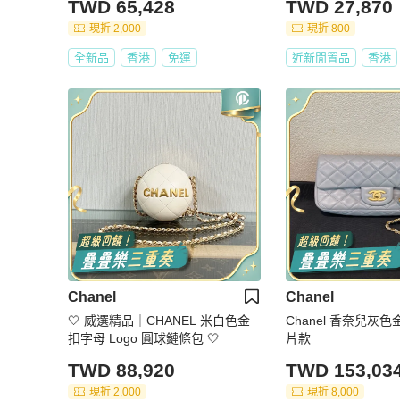
TWD 65,428
TWD 27,870
現折 2,000
現折 800
全新品
香港
免運
近新閒置品
香港
Chanel
Chanel
🤍 威選精品｜CHANEL 米白色金
Chanel 香奈兒灰色金
扣字母 Logo 圓球鏈條包 🤍
片款
TWD 88,920
TWD 153,03
現折 2,000
現折 8,000