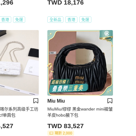
,296
TWD 18,176
香港
免運
全新品
香港
免運
Miu Miu
3A达喀尔系列高级手工坊
MiuMiu/缪缪 黑金wander mini褶皱
 cf单肩包
羊皮hobo腋下包
,527
TWD 83,527
現折 2,000