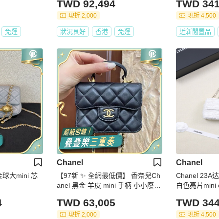
TWD 92,494
TWD 341
現折 2,000
現折 4,500
免運
狀況良好
香港
免運
近新閒置品
Chanel
Chanel
球大mini 芯
【97新 ✨ 全網最低價】 香奈兒Ch
Chanel 2
anel 黑金 羊皮 mini 手柄 小小廢包
白色亮片mini
王心凌同款（下單前先詢問庫存❗️）
4
TWD 63,005
TWD 344
現折 2,000
現折 4,500