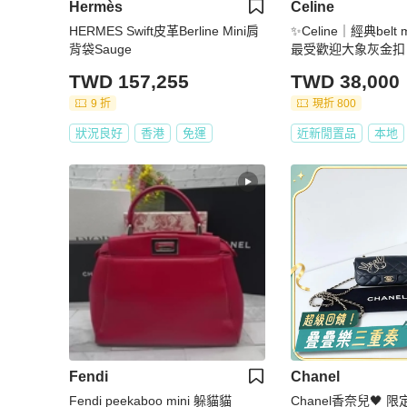
Hermès
Celine
HERMES Swift皮革Berline Mini肩
✨Celine｜經典belt
背袋Sauge
最受歡迎大象灰金扣
TWD 157,255
TWD 38,000
9 折
現折 800
狀況良好
香港
免運
近新閒置品
本地
Fendi
Chanel
Fendi peekaboo mini 躲貓貓
Chanel香奈兒🖤 限