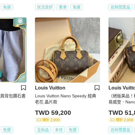
免運
狀況良好
香港
免運
近新閒置品
Louis Vuitton
Louis Vuitt
鉚釘肩背包鑽石書
Louis Vuitton Nano Speedy 經典
（絕版美品！稀
老花 晶片款
易威登．Nano 
TWD 59,200
TWD 51,
現折 2,000
現折 2,000
免運
全新品
本地
免運
近新閒置品