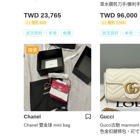
章水鑽剪刀手/勝利手勢 
ni💕 98新✨23開 尺寸
TWD 23,765
TWD 96,000
現折 800
現折 2,000
狀況良好
本地
免運
狀況良好
本地
降價
Chanel
Gucci
Chanel 雙金球 mini bag
Gucci古馳 marmon
色金扣鏈條包，尺寸:16.
20