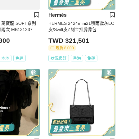
Hermès
C 萬寶龍 SOFT系列
HERMES 2424mini21積雨雲灰EC
兩次 MB131237
皮/Swift皮Z刻金扣肩背包
900
TWD 321,501
現折 8,000
本地
免運
狀況良好
香港
免運