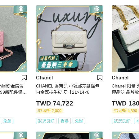
Chanel
Chanel
cmini粉金肩背
CHANEL 香奈兒 小號郵差鏈條包
Chanel 限量 
5 99新配件保卡
白金荔枝牛皮 尺寸21×14×6
極品🤍 晶片款
TWD 74,722
TWD 130
現折 2,000
現折 4,500
免運
狀況良好
香港
免運
狀況良好