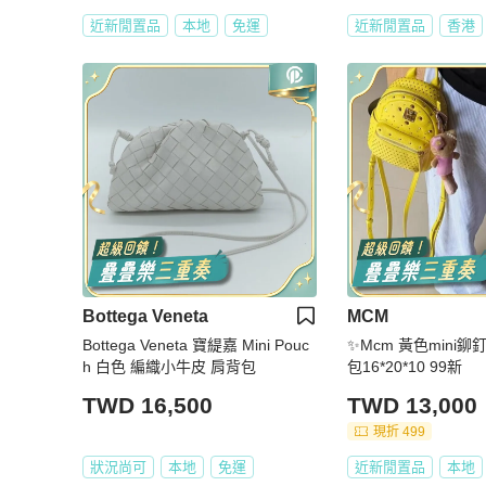
近新閒置品
本地
免運
近新閒置品
香港
Bottega Veneta
MCM
Bottega Veneta 寶緹嘉 Mini Pouc
✨Mcm 黃色mini
h 白色 編織小牛皮 肩背包
包16*20*10 99新
TWD 16,500
TWD 13,000
現折 499
狀況尚可
本地
免運
近新閒置品
本地