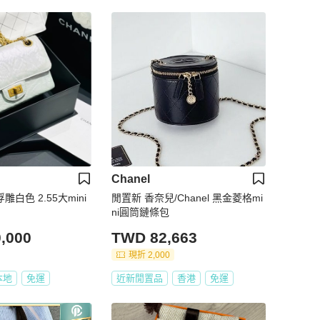
Chanel
浮雕白色 2.55大mini
閒置新 香奈兒/Chanel 黑金菱格mi
ni圓筒鏈條包
,000
TWD 82,663
現折 2,000
本地
免運
近新閒置品
香港
免運