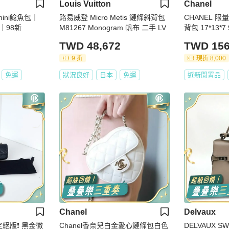
Louis Vuitton
Chanel
 mini鯰魚包｜
路易威登 Micro Metis 鏈條斜背包
CHANEL 
｜98新
M81267 Monogram 帆布 二手 LV
背包 17*13*
TWD 48,672
TWD 156
9 折
現折 8,000
免運
狀況良好
日本
免運
近新閒置品
Chanel
Delvaux
定絕版❗️ 黑金徽
Chanel香奈兒白金愛心鏈條包白色
DELVAUX SW