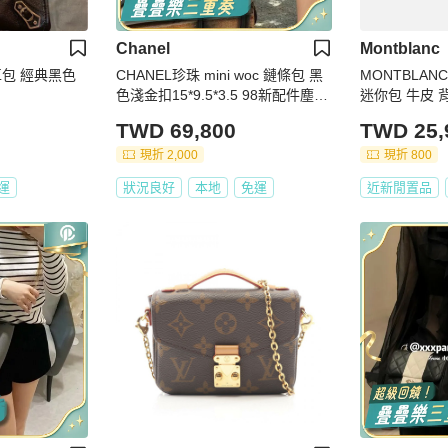
Chanel
Montblanc
包 經典黑色
CHANEL珍珠 mini woc 鏈條包 黑
MONTBLAN
色淺金扣15*9.5*3.5 98新配件塵袋
迷你包 牛皮 背
保卡
TWD 69,800
TWD 25,
現折 2,000
現折 800
運
狀況良好
本地
免運
近新閒置品