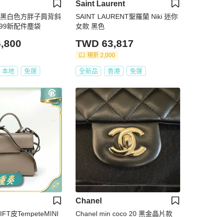
Saint Laurent
限量黑白色方胖子肩背斜
SAINT LAURENT聖羅蘭 Niki 迷你
7 99新配件塵袋
女款 黑色
,800
TWD 63,817
現折 2,000
本地
免運
全新品
香港
免運
Chanel
IFT皮TempeteMINI
Chanel min coco 20 黑金晶片款