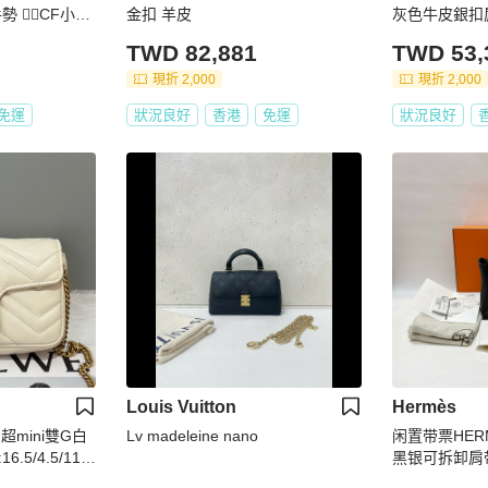
✌🏻CF小mi
金扣 羊皮
灰色牛皮銀扣
17*10*5
TWD 82,881
TWD 53,
現折 2,000
現折 2,000
免運
狀況良好
香港
免運
狀況良好
Louis Vuitton
Hermès
t 超mini雙G白
Lv madeleine nano
闲置带票HERM
5/4.5/11/1
黑银可拆卸肩带
11