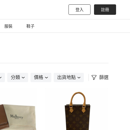
登入
註冊
服裝
鞋子
分類
價格
出貨地點
篩選