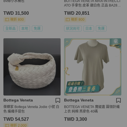
Bv綠小水桶包
BOTTEGA VENETA MAXI INTRECCI
ATO 手拿包 皮革 銀白色 正品 BA289
2
TWD 31,500
TWD 20,851
現折 800
現折 800
全新品
本地
免運
狀況尚可
日本
免運
Bottega Veneta
Bottega Veneta
葆蝶家 Bottega Veneta Jodie 小號 白
BOTTEGA VENETA 寶緹嘉 圓領針織
色 編織手提包
上衣 純棉 燕麥色 40碼
TWD 54,527
TWD 3,300
現折 2,000