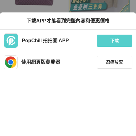
Bottega Veneta
Bottega Veneta
下載APP才能看到完整內容和優惠價格
【BOTTEGA VENETA】紫色 Lambsk
Bottega Veneta 寶緹嘉 桑蠶絲質 西裝
in 羊皮 編織單肩包 銀扣 Shoulder Ba
外套 735996
g（二手） K3323
TWD 26,609
TWD 27,500
PopChill 拍拍圈 APP
下載
現折 800
現折 800
狀況良好
香港
免運
近新閒置品
本地
免運
使用網頁版瀏覽器
忍痛放棄
篩選
重設
品牌
分類
Bottega Veneta
Bottega Veneta