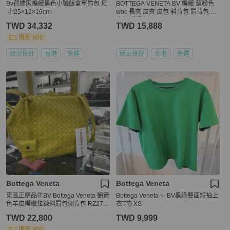
Bv葆蝶家編織黑色小號飯盒單肩包 尺
BOTTEGA VENETA BV 編織 藕粉色
寸:25×12×19cm
woc 長夾 皮夾 皮包 斜背包 肩背包 側
背包 手提包
TWD 34,332
TWD 15,888
現折 800
狀況良好
香港
免運
狀況良好
本地
免運
Bottega Veneta
Bottega Veneta
東區正精品㊣BV Bottega Veneta 鵝黃
Bottega Veneta ✨ BV黑綠雙面短袖上
色羊皮編織拉鍊斜肩包側背包 RZ276
衣T恤 XS
5
TWD 22,800
TWD 9,999
現折 800