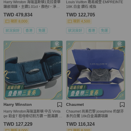
Harry Winston 海瑞溫斯頓1克拉豪華
Louis Vuitton 路易威登 EMPREINTE
鑲嵌項鍊，主鑽1.01ct，顏色f，淨度v
18K 白金 鑽石 戒指
s2
TWD 479,834
TWD 122,705
現折 8,000
現折 4,500
狀況良好
香港
免運
狀況良好
香港
免運
Harry Winston
Chaumet
Harry Winston海瑞溫斯頓 中古 Vinta
Chaumet 尚美巴黎 josephine 約瑟芬
ge 鉑金T 祖母綠切割方鑽 一圈滿鑽 鑽
系列白鷺 18k白金滿鑽項鍊
戒，尺寸47碼
TWD 127,229
TWD 116,324
現折 8,000
現折 8,000