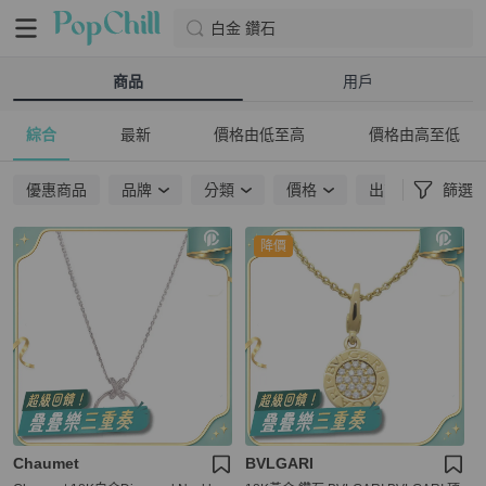
白金 鑽石
商品
用戶
綜合
最新
價格由低至高
價格由高至低
優惠商品
品牌
分類
價格
出貨地點
篩選
降價
Chaumet
BVLGARI