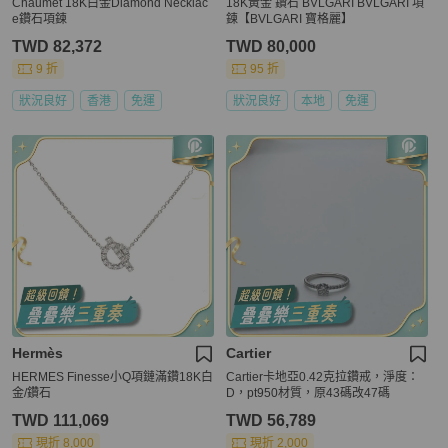
Chaumet 18K白金Diamond Necklac
18K黃金 鑽石 BVLGARI BVLGARI 項
e鑽石項鍊
鍊【BVLGARI 寶格麗】
TWD 82,372
TWD 80,000
9 折
95 折
狀況良好
香港
免運
狀況良好
本地
免運
Hermès
Cartier
HERMES Finesse小Q項鏈滿鑽18K白
Cartier卡地亞0.42克拉鑽戒，淨度：
金/鑽石
D，pt950材質，原43碼改47碼
TWD 111,069
TWD 56,789
現折 8,000
現折 2,000