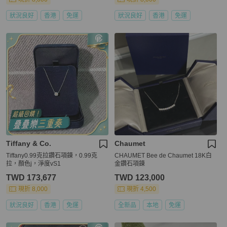
狀況良好
香港
免運
狀況良好
香港
免運
Tiffany & Co.
Chaumet
Tiffany0.99克拉鑽石項鍊，0.99克
CHAUMET Bee de Chaumet 18K白
拉，顏色j，淨度vS1
金鑽石項鍊
TWD 173,677
TWD 123,000
現折 8,000
現折 4,500
狀況良好
香港
免運
全新品
本地
免運