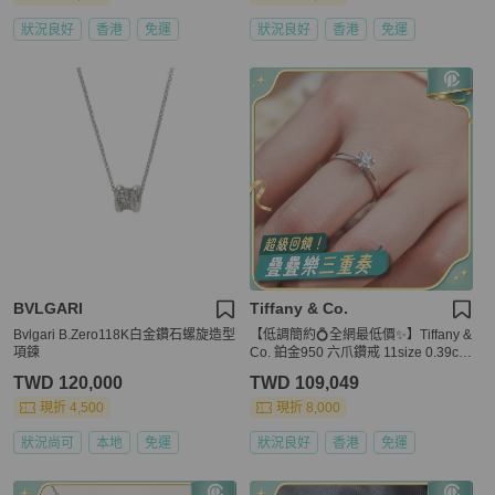
狀況良好
香港
免運
狀況良好
香港
免運
BVLGARI
Tiffany & Co.
Bvlgari B.Zero118K白金鑽石螺旋造型
【低調簡約💍全網最低價✨】Tiffany &
項鍊
Co. 鉑金950 六爪鑽戒 11size 0.39ct
VS1-I
TWD 120,000
TWD 109,049
現折 4,500
現折 8,000
狀況尚可
本地
免運
狀況良好
香港
免運