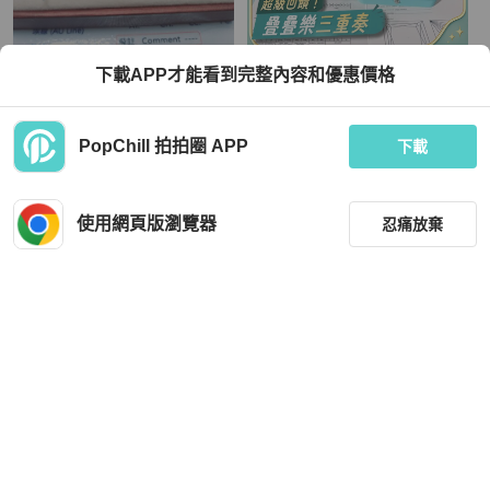
Tiffany & Co.
下載APP才能看到完整內容和優惠價格
紅寶石戒指
Tiffany 蒂芙尼 一克拉方形鑽四爪項
鍊，1.05ct
TWD 130,000
TWD 195,892
PopChill 拍拍圈 APP
下載
現折 4,500
現折 8,000
狀況良好
本地
免運
狀況良好
香港
免運
使用網頁版瀏覽器
忍痛放棄
篩選
重設
品牌
分類
Tiffany & Co.
Tiffany & Co.