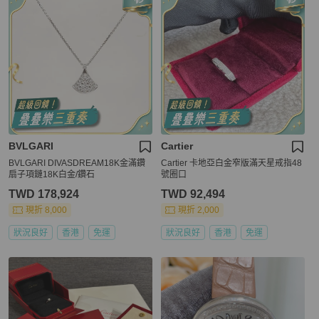
BVLGARI
Cartier
BVLGARI DIVASDREAM18K金滿鑽
Cartier 卡地亞白金窄版滿天星戒指48
扇子項鏈18K白金/鑽石
號圈口
TWD 178,924
TWD 92,494
現折 8,000
現折 2,000
狀況良好
香港
免運
狀況良好
香港
免運