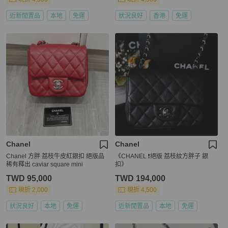
近新閒置品
本地
免運
狀況良好
香港
免運
Chanel
Chanel
Chanel 方胖 荔枝牛皮紅銀扣 絕版品
《CHANEL ❗️絕版 荔枝紋方胖子 銀
稀有釋出 caviar square mini
扣》
TWD 95,000
TWD 194,000
現折 2,000
現折 4,500
狀況良好
本地
免運
近新閒置品
本地
免運