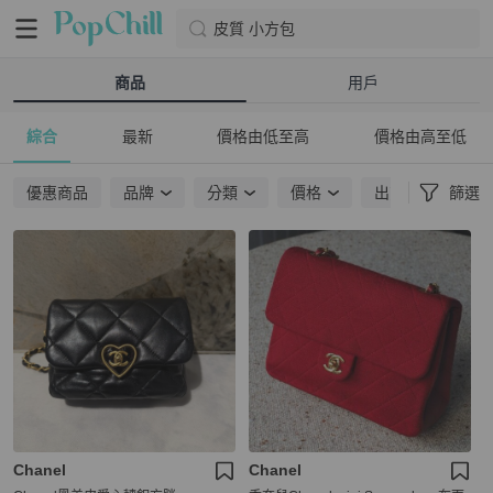
皮質 小方包
商品
用戶
綜合
最新
價格由低至高
價格由高至低
優惠商品
品牌
分類
價格
出貨地點
篩選
Chanel
Chanel