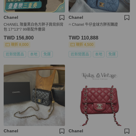
Chanel
Chanel
CHANEL 限量黑白色方胖子肩背斜背
ෆ Chanel 牛仔金球方胖🈶購證
包 17*13*7 99新配件塵袋
TWD 156,800
TWD 110,888
現折 8,000
現折 4,500
近新閒置品
本地
免運
近新閒置品
本地
免運
Chanel
Chanel