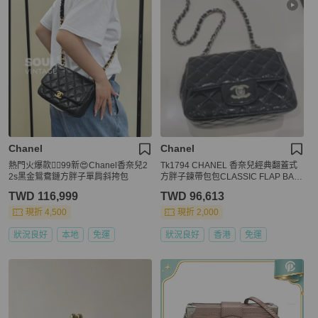
Chanel
Chanel
熱門火爆款❤️‍🔥99新😍Chanel香奈兒2
Tk1794 CHANEL 香奈兒經典翻蓋式
2s黑金鴛鴦鏈方胖子單肩斜挎包
方胖子鍊帶包包CLASSIC FLAP BAG
17CM PATENT
TWD 116,999
TWD 96,613
現折 4,500
現折 2,000
狀況良好
本地
免運
狀況良好
香港
免運