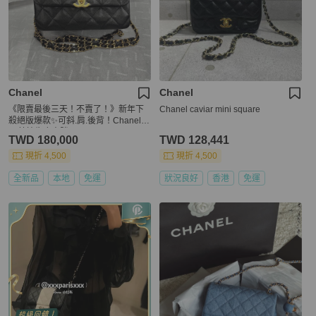
Chanel
Chanel
《限賣最後三天！不賣了！》新年下
Chanel caviar mini square
殺絕版爆款✨可斜.肩.後背！Chanel 2
2k荔枝牛皮方胖
TWD 180,000
TWD 128,441
現折 4,500
現折 4,500
全新品
本地
免運
狀況良好
香港
免運