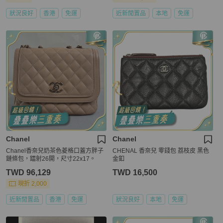
狀況良好
香港
免運
近新閒置品
本地
免運
Chanel
Chanel
Chanel香奈兒奶茶色菱格口蓋方胖子
CHENAL 香奈兒 零錢包 荔枝皮 黑色
鏈條包，鐳射26開，尺寸22x17。
金釦
TWD 96,129
TWD 16,500
現折 2,000
近新閒置品
香港
免運
狀況良好
本地
免運