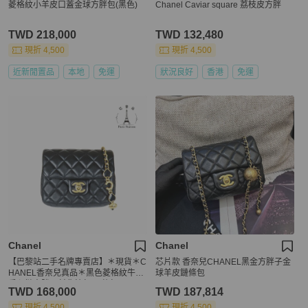
菱格紋小羊皮口蓋金球方胖包(黑色)
Chanel Caviar square 荔枝皮方胖
TWD 218,000
TWD 132,480
現折 4,500
現折 4,500
近新閒置品
本地
免運
狀況良好
香港
免運
Chanel
Chanel
【巴黎站二手名牌專賣店】＊現貨＊C
芯片款 香奈兒CHANEL黑金方胖子金
HANEL香奈兒真品＊黑色菱格紋牛皮
球羊皮鏈條包
愛心鏈方胖子斜背鍊包 口蓋包
TWD 168,000
TWD 187,814
現折 4,500
現折 4,500