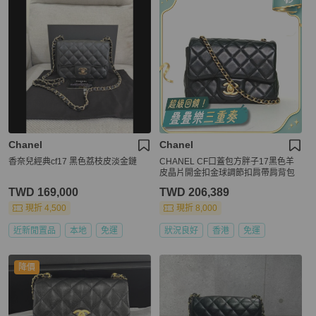
Chanel
Chanel
香奈兒經典cf17 黑色荔枝皮淡金鏈
CHANEL CF口蓋包方胖子17黑色羊
皮晶片開金扣金球調節扣肩帶肩背包
TWD 169,000
TWD 206,389
現折 4,500
現折 8,000
近新閒置品
本地
免運
狀況良好
香港
免運
降價