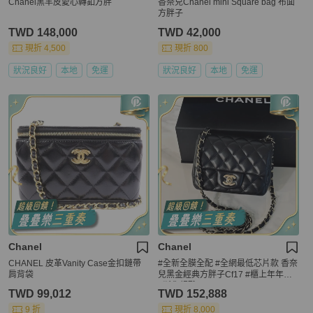
Chanel黑羊皮愛心轉釦方胖
香奈兒Chanel mini Square bag 布面
方胖子
TWD 148,000
TWD 42,000
現折 4,500
現折 800
狀況良好
本地
免運
狀況良好
本地
免運
Chanel
Chanel
CHANEL 皮革Vanity Case金扣鏈帶
#全新全膜全配 #全網最低芯片款 香奈
肩背袋
兒黑金經典方胖子Cf17 #櫃上年年漲
#斷貨超難買🔥
TWD 99,012
TWD 152,888
9 折
現折 8,000