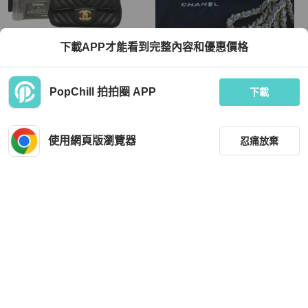
Chanel
Chanel
下載APP才能看到完整內容和優惠價格
Chanel lambskin 羊皮方胖 金扣
Chanel 提把款 小方盒
TWD 119,151
TWD 78,000
PopChill 拍拍圈 APP
下載
現折 4,500
現折 2,000
狀況良好
香港
免運
近新閒置品
本地
免運
使用網頁版瀏覽器
忍痛放棄
篩選
重設
品牌
分類
Chanel
Chanel