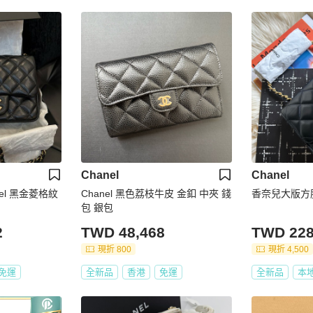
Chanel
Chanel
el 黑金菱格紋
Chanel 黑色荔枝牛皮 金釦 中夾 錢
香奈兒大版方胖
包 銀包
2
TWD 48,468
TWD 228
現折 800
現折 4,500
免運
全新品
香港
免運
全新品
本