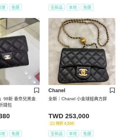
香港
免運
全新品
本地
免運
Chanel
」98新 香奈兒黑金
全新｜Chanel 小金球經典方胖
折錢包
880
TWD 253,000
現折 4,500
本地
免運
全新品
本地
免運