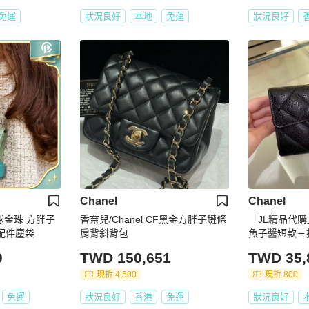
免運
狀況良好
本地
免運
狀況良好
Chanel
Chanel
金球金珠 方胖子
香奈兒/Chanel CF黑金方胖子鏈條
「JL精品代購
款 99新配件塵袋
肩背斜背包
魚子醬短款三
0
TWD 150,651
TWD 35,
現折 4,500
現折 800
免運
狀況良好
香港
免運
狀況良好