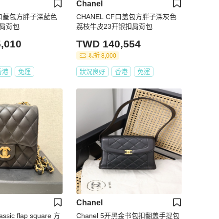
Chanel
CF口蓋包方胖子深藍色
CHANEL CF口盖包方胖子深灰色
扣肩背包
荔枝牛皮23开银扣肩背包
,010
TWD 140,554
現折 8,000
香港
免運
狀況良好
香港
免運
Chanel
lassic flap square 方
Chanel 5开黑金书包扣翻盖手提包