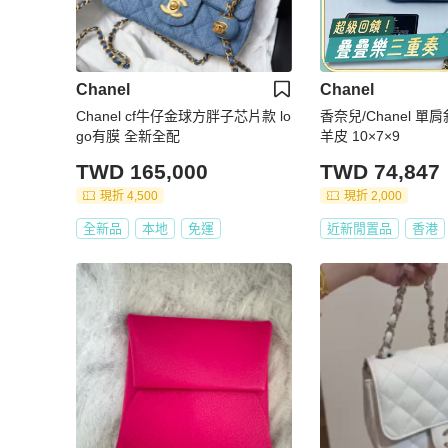
Chanel
Chanel
Chanel cf牛仔金球方胖子芯片款 lo
香奈兒/Chanel 單肩
go有膜 全新全配
羊皮 10×7×9
TWD 165,000
TWD 74,847
現折 4,500
現折 2,000
全新品
本地
免運
近新閒置品
香港