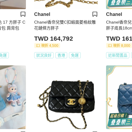
Chanel
Chanel
 17 方胖子 C
Chanel香奈兒雙C扣緞面菱格紋雕
Chanel香
背包 肩背包
花鏈條方胖子
胖子底長18c
TWD 164,792
TWD 161
現折 4,500
現折 8,000
免運
狀況良好
香港
免運
近新閒置品