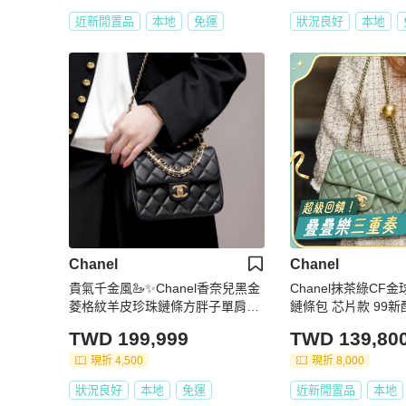
近新閒置品
本地
免運
狀況良好
本地
Chanel
Chanel
貴氣千金風🦢✨Chanel香奈兒黑金
Chanel抹茶綠CF
菱格紋羊皮珍珠鏈條方胖子單肩斜
鏈條包 芯片
挎手提包
TWD 199,999
TWD 139,80
現折 4,500
現折 8,000
狀況良好
本地
免運
近新閒置品
本地