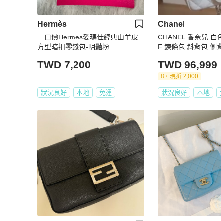
Hermès
Chanel
一口價Hermes愛瑪仕經典山羊皮
CHANEL 香奈兒 白色
方型暗扣零錢包-明豔粉
F 鍊條包 斜背包 側
TWD 7,200
TWD 96,999
現折 2,000
狀況良好
本地
免運
狀況良好
本地