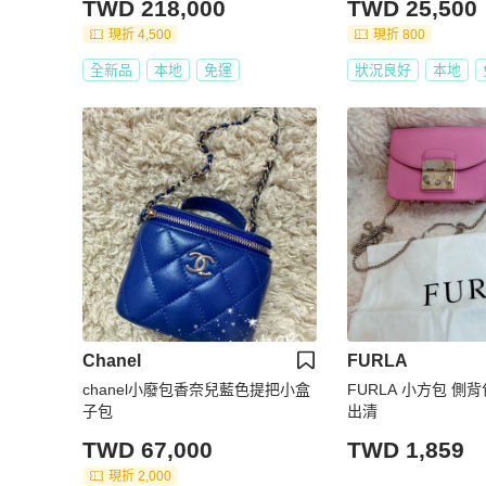
TWD 218,000
TWD 25,500
現折 4,500
現折 800
全新品
本地
免運
狀況良好
本地
Chanel
FURLA
chanel小廢包香奈兒藍色提把小盒
FURLA 小方包 側
子包
出清
TWD 67,000
TWD 1,859
現折 2,000