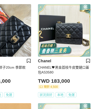
Chanel
子20cm 季節款
CHANEL🖤黑金荔枝牛皮雙鏈口蓋
包AS3580
,000
TWD 183,000
現折 4,500
地
免運
狀況良好
本地
免運