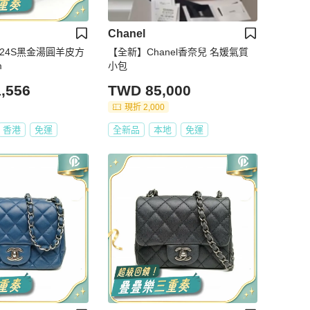
Chanel
奈兒24S黑金湯圓羊皮方
【全新】Chanel香奈兒 名媛氣質
m
小包
,556
TWD 85,000
現折 2,000
香港
免運
全新品
本地
免運