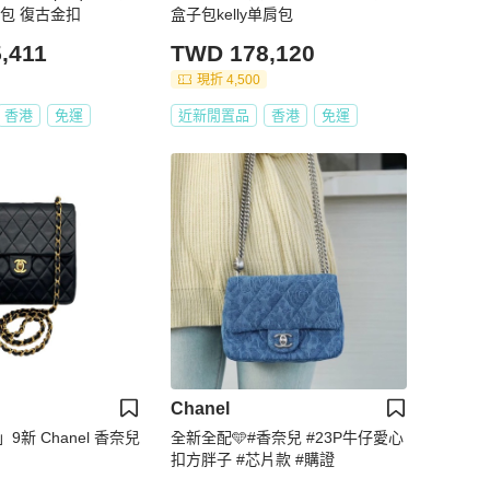
包 復古金扣
盒子包kelly单肩包
,411
TWD 178,120
現折 4,500
香港
免運
近新閒置品
香港
免運
Chanel
9新 Chanel 香奈兒
全新全配🩵#香奈兒 #23P牛仔愛心
扣方胖子 #芯片款 #購證