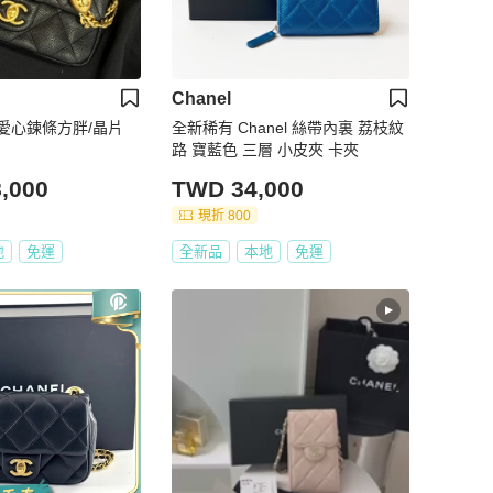
Chanel
金愛心鍊條方胖/晶片
全新稀有 Chanel 絲帶內裏 荔枝紋
路 寶藍色 三層 小皮夾 卡夾
,000
TWD 34,000
現折 800
地
免運
全新品
本地
免運