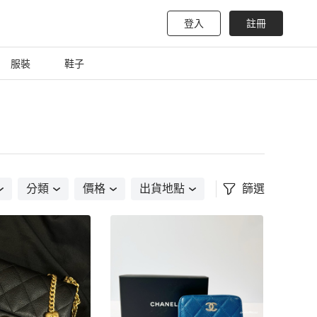
登入
註冊
服裝
鞋子
分類
價格
出貨地點
篩選