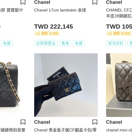
Chanel
Chanel
方胖 寶寶藍🩵
Chanel 17cm lambskin 金球
CHANEL 
羊皮28開銀
9
TWD 222,145
TWD 105
現折 4,500
現折 8,000
免運
近新閒置品
香港
免運
狀況良好
Chanel
Chanel
) 絎縫鏈條斜背單
Chanel 黑金鱼子酱CF翻盖卡包/零
chanel mini c