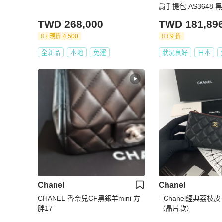
肩手提包 AS3648 
金色五金
TWD 268,000
TWD 181,89
現折 4,500
9 折
全新品
本地
免運
狀況良好
日本
Chanel
Chanel
CHANEL 香奈兒CF黑銀羊mini 方
◻️Chanel經典荔
胖17
（晶片款）