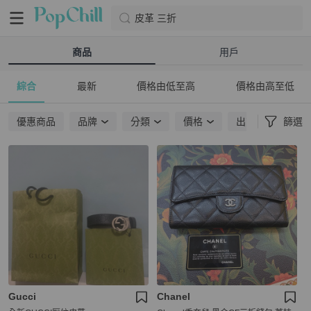
皮革 三折
商品
用戶
綜合
最新
價格由低至高
價格由高至低
優惠商品
品牌
分類
價格
出貨地點
篩選
Gucci
Chanel