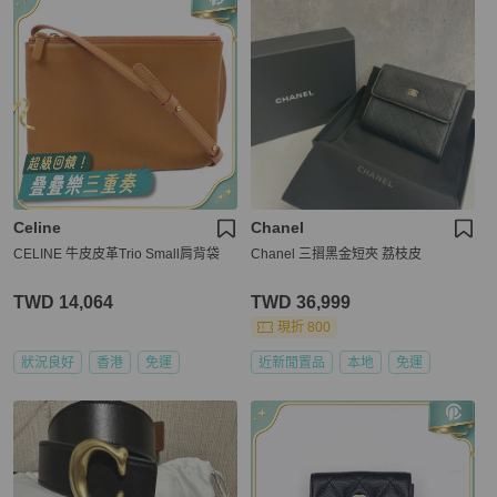
Celine
Chanel
CELINE 牛皮皮革Trio Small肩背袋
Chanel 三摺黑金短夾 荔枝皮
TWD 14,064
TWD 36,999
現折 800
狀況良好
香港
免運
近新閒置品
本地
免運