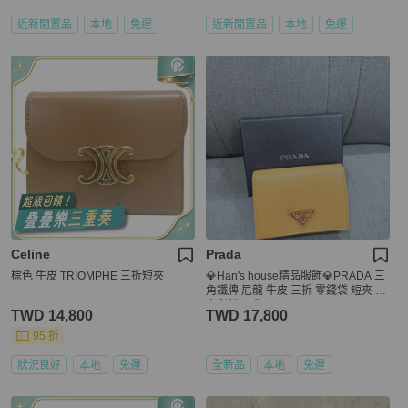
近新閒置品
本地
免運
近新閒置品
本地
免運
Celine
Prada
棕色 牛皮 TRIOMPHE 三折短夾
💎Han's house精品服飾💎PRADA 三
角鐵牌 尼龍 牛皮 三折 零錢袋 短夾 義
大利製 現貨 原價24500
TWD 14,800
TWD 17,800
95 折
狀況良好
本地
免運
全新品
本地
免運