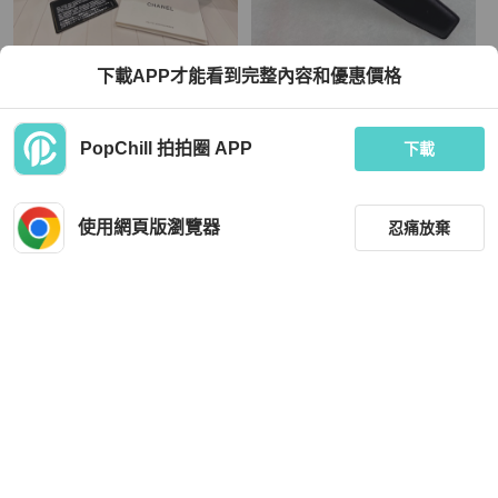
Chanel
Salvatore Ferragamo
下載APP才能看到完整內容和優惠價格
近全新香奈兒荔枝皮黑夜藍三折中
Ferragamo double face belt 694531
夾，有雷標保卡防塵袋盒子
TWD 48,800
TWD 13,733
PopChill 拍拍圈 APP
下載
現折 800
近新閒置品
本地
免運
全新品
香港
免運
使用網頁版瀏覽器
忍痛放棄
篩選
重設
品牌
分類
Chanel
Chanel