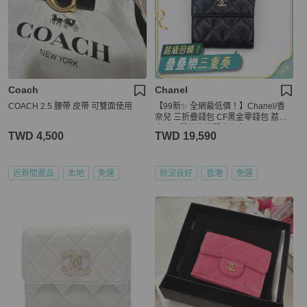
Coach
Chanel
COACH 2.5 腰帶 皮帶 可雙面使用
【99新✨ 全網最低價！】Chanel/香
奈兒 三折疊錢包 CF黑金零錢包 荔枝
皮（下單前先詢問庫存❗️）
TWD 4,500
TWD 19,590
近新閒置品
本地
免運
狀況良好
香港
免運