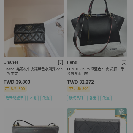
Chanel
Fendi
Chanel 黑荔枝牛皮鑲黑色水鑽雙logo
FENDI 3Jours 深藍色 牛皮 銀扣，手
三折中夾
挽肩背兩用袋
TWD 39,800
TWD 32,272
現折 800
現折 800
近新閒置品
本地
免運
狀況良好
香港
免運