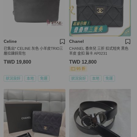
Celine
Chanel
已售出* CELINE 灰色 小羊皮TRIO三
CHANEL 香奈兒 三折 扣式短夾 黑色
層拉鍊斜背包
羊皮 金扣 無卡 AP0231
TWD 19,800
TWD 12,800
95 折
狀況良好
本地
免運
狀況良好
本地
免運