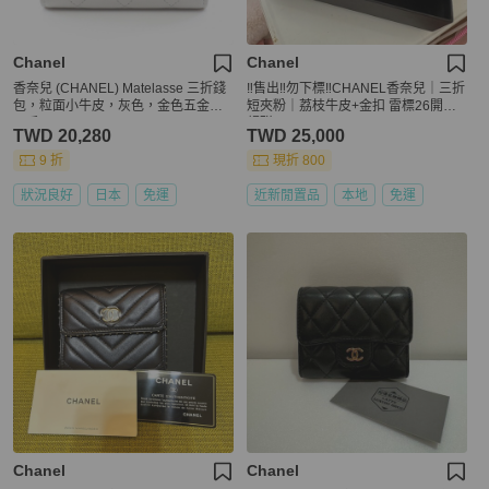
Chanel
Chanel
香奈兒 (CHANEL) Matelasse 三折錢
‼️售出‼️勿下標‼️CHANEL香奈兒｜三折
包，粒面小牛皮，灰色，金色五金，
短夾粉｜荔枝牛皮+金扣 雷標26開💕
二手 CC
超甜💕
TWD 20,280
TWD 25,000
9 折
現折 800
狀況良好
日本
免運
近新閒置品
本地
免運
Chanel
Chanel