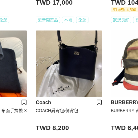
TWD 17,000
TWD 104
回✈️
現折 4,500
免運
近新閒置品
本地
免運
狀況良好
Coach
BURBERR
色 布面手拎袋 X
COACH肩背包/側背包
BURBERRY
TWD 8,200
TWD 6,4