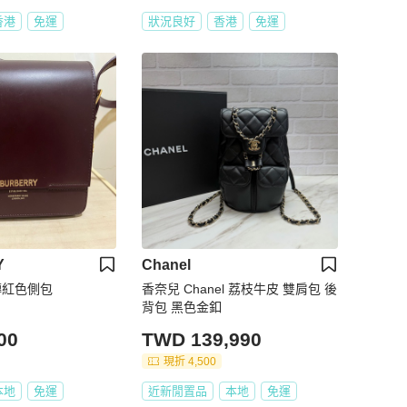
香港
免運
狀況良好
香港
免運
Y
Chanel
Y磚紅色側包
香奈兒 Chanel 荔枝牛皮 雙肩包 後
背包 黑色金釦
00
TWD 139,990
現折 4,500
本地
免運
近新閒置品
本地
免運