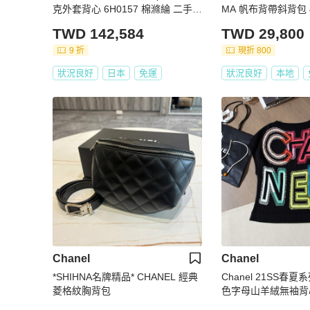
克外套背心 6H0157 棉滌綸 二手 #
MA 帆布背帶斜背包 4
34
TWD 142,584
TWD 29,800
9 折
現折 800
狀況良好
日本
免運
狀況良好
本地
Chanel
Chanel
*SHIHNA名牌精品* CHANEL 經典
Chanel 21SS春
菱格紋胸背包
色字母山羊絨無袖背心 