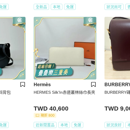
免運
全新品
本地
免運
狀況尚可
Hermès
BURBERR
革斜背包
HERMES Silk'In赤道叢林絲巾長夾
BURBERR
TWD 40,600
TWD 9,0
現折 800
免運
近新閒置品
本地
免運
狀況良好