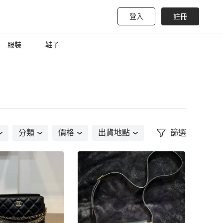
登入
註冊
服裝
鞋子
分類
價格
出貨地點
篩選