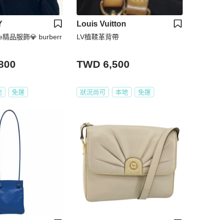
Y
Louis Vuitton
se精品服飾💎 burberr
LV植鞣革背帶
800
TWD 6,500
地
免運
狀況尚可
本地
免運