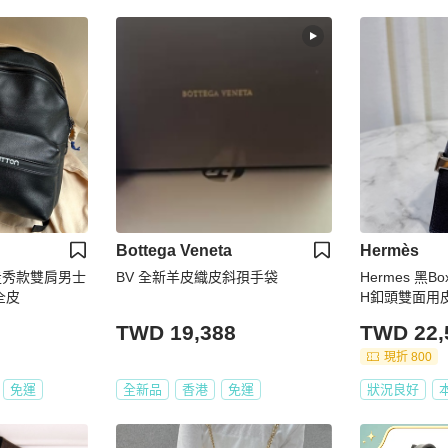
Bottega Veneta
Hermès
年走秀款雙肩男士
BV 全新羊皮織皮斜孭手袋
Hermes 黑
全皮
H釦頭雙面用皮
TWD 19,388
TWD 22,
現折 800
免運
全新品
香港
免運
狀況良好