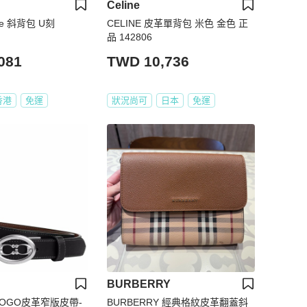
Celine
ine 斜背包 U刻
CELINE 皮革單背包 米色 金色 正
品 142806
081
TWD 10,736
香港
免運
狀況尚可
日本
免運
BURBERRY
LOGO皮革窄版皮帶-
BURBERRY 經典格紋皮革翻蓋斜