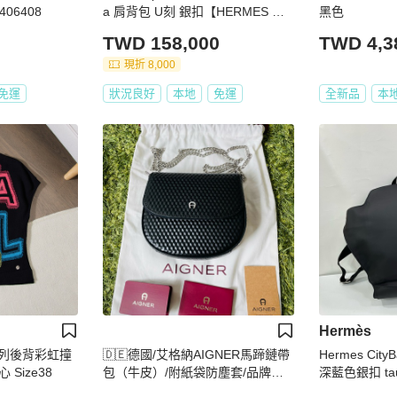
06408
a 肩背包 U刻 銀扣【HERMES 愛
黑色
馬仕】
TWD 158,000
TWD 4,3
現折 8,000
免運
狀況良好
本地
免運
全新品
本
Hermès
夏系列後背彩虹撞
🇩🇪德國/艾格納AIGNER馬蹄鏈帶
Hermes Cit
Size38
包（牛皮）/附紙袋防塵套/品牌辨
深藍色銀扣 taur
識卡/牛皮認證卡/德國🇩🇪親自帶