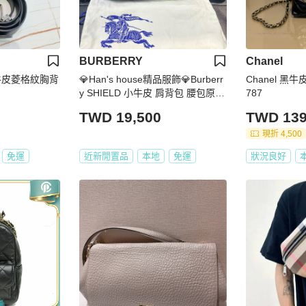
BURBERRY
Chanel
枝牛皮菱格紋胸背
💎Han's house精品服飾💎Burberr
Chanel 黑
y SHIELD 小牛皮 肩背包 腰包原價
787
69000
TWD 19,500
TWD 139
現折 4,500
免運
近新閒置品
本地
免運
狀況良好