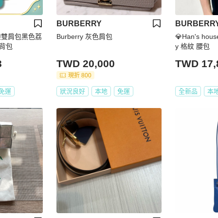
BURBERRY
BURBERR
口袋雙肩包黑色荔
Burberry 灰色肩包
💎Han's hou
背包
y 格紋 腰包
3
TWD 20,000
TWD 17,
現折 800
免運
狀況良好
本地
免運
全新品
本