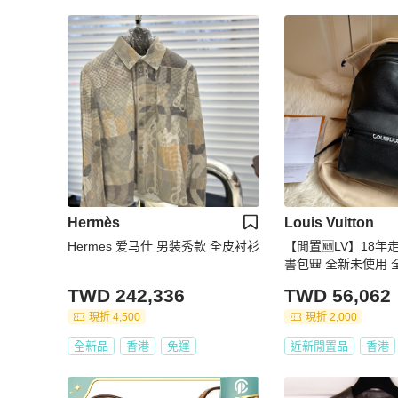
Hermès
Louis Vuitton
Hermes 爱马仕 男装秀款 全皮衬衫
【閒置🆕LV】18
書包🎒 全新未使用 
TWD 242,336
TWD 56,062
現折 4,500
現折 2,000
全新品
香港
免運
近新閒置品
香港