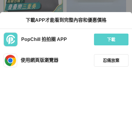
Hermès
Hermès
下載APP才能看到完整內容和優惠價格
錫器灰 TOGO牛皮 手提包 C刻 金扣
「JL精品代購」保存品品質 愛馬仕香
缺背帶【HERMES 愛馬仕】
草色霧面鱷魚皮花邊長款kelly二折長
夾/手拿包 銀扣
TWD 498,000
TWD 210,000
PopChill 拍拍圈 APP
下載
95 折
現折 4,500
狀況良好
本地
免運
全新品
本地
免運
使用網頁版瀏覽器
忍痛放棄
篩選
重設
品牌
分類
Hermès
Hermès