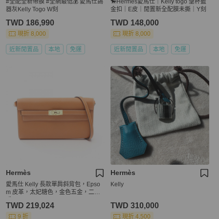
#全配全新帶膜 #全網最低💰 愛馬仕錫
🐎Hermes愛馬仕｜Kelly togo 聖杯藍
器灰Kelly Togo W刻
金扣｜E皮｜閒置新全配膜未撕｜Y刻
TWD 186,990
TWD 148,000
現折 8,000
現折 8,000
近新閒置品
本地
免運
近新閒置品
本地
免運
Hermès
Hermès
愛馬仕 Kelly 長款單肩斜背包，Epso
Kelly
m 皮革，太妃糖色，金色五金，二
手。
TWD 219,024
TWD 310,000
9 折
現折 4,500