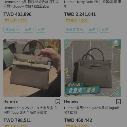
Hermes Kelly凱莉包35純色旋扣手提
Hermes Kelly Dole P5 扎染藍/黑腳 銀
單肩包Togo牛皮銀扣S2風衣灰
扣
TWD 403,896
TWD 2,241,641
現折 4,500
現折 4,500
狀況尚可
香港
免運
近新閒置品
香港
免運
Hermès
Hermès
Hermes Kelly 25 CC18 大象灰金扣
Hermes愛馬仕Kelly32大象灰Togo皮
内逢 Togo G刻 全新原單帶盒
金扣D刻
TWD 798,511
TWD 460,442
現折 4,500
現折 8,000