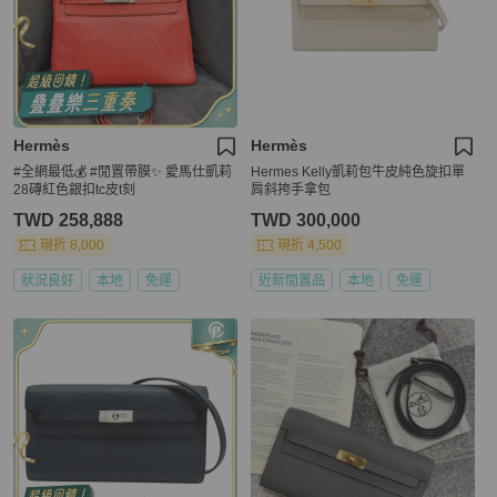
Hermès
Hermès
#全網最低💰 #閒置帶膜✨ 愛馬仕凱莉
Hermes Kelly凱莉包牛皮純色旋扣單
28磚紅色銀扣tc皮t刻
肩斜挎手拿包
TWD 258,888
TWD 300,000
現折 8,000
現折 4,500
狀況良好
本地
免運
近新閒置品
本地
免運