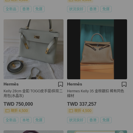
全新品
香港
免運
狀況良好
香港
免運
Hermès
Hermès
Kelly 28cm 金釦 TOGO皮手提/斜背二
Hermes Kelly 35 金棕銀扣 稀有同色
用包(水晶灰)
線材
TWD 750,000
TWD 337,257
現折 4,500
現折 4,500
全新品
本地
免運
狀況良好
香港
免運