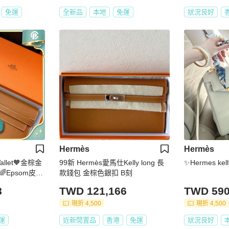
免運
全新品
本地
免運
狀況良好
Hermès
Hermès
Wallet🧡金棕金
99新 Hermès愛馬仕Kelly long 長
✨Hermes ke
Epsom皮🌟
款錢包 金棕色銀扣 B刻
t🌟kellylongw
8
TWD 121,166
TWD 590
銀包🌟愛馬仕🌟
現折 4,500
現折 4,500
運
近新閒置品
香港
免運
狀況良好