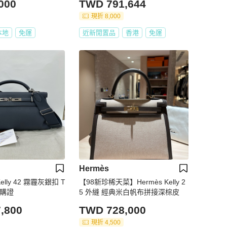
000
TWD 791,644
現折 8,000
本地
免運
近新閒置品
香港
免運
Hermès
elly 42 霧霾灰銀扣 T
【98新珍稀天菜】Hermès Kelly 2
有購證
5 外縫 經典米白帆布拼接深棕皮
,800
TWD 728,000
現折 4,500