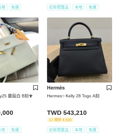
香港
免運
近新閒置品
本地
免運
Hermès
lly25 蘑菇白 B刻🍄
Hermes✨Kelly 28 Togo A刻
,000
TWD 543,210
現折 4,500
本地
免運
近新閒置品
本地
免運