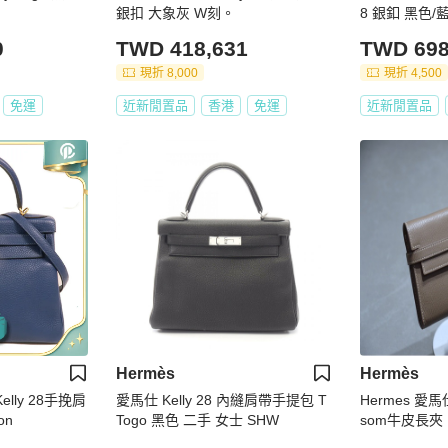
銀扣 大象灰 W刻。
8 銀釦 黑色/藍色靛藍 /Togo 皮革/
小牛皮/山羊
0
TWD 418,631
TWD 698
現折 8,000
現折 4,500
免運
近新閒置品
香港
免運
近新閒置品
Hermès
Hermès
elly 28手挽肩
愛馬仕 Kelly 28 內縫肩帶手提包 T
Hermes 愛馬
on
Togo 黑色 二手 女士 SHW
som牛皮長夾