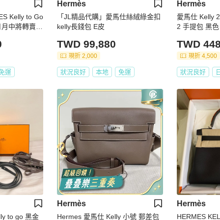
Hermès
Hermès
o Go
「JL精品代購」愛馬仕絲絨綠金扣
愛馬仕 Kelly
kelly長錢包 E皮
2 手提包 黑色 
】
M
0
TWD 99,880
TWD 448
現折 2,000
現折 4,500
免運
狀況良好
本地
免運
狀況良好
Hermès
Hermès
y to go 黑金
Hermes 愛馬仕 Kelly 小號 郵差包
HERMES KELLY Au G