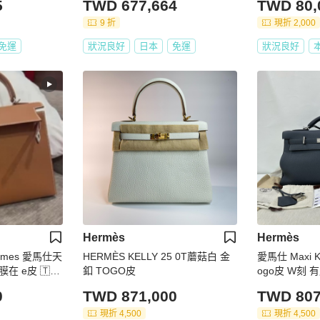
5
TWD 677,664
TWD 80,
9 折
現折 2,000
免運
狀況良好
日本
免運
狀況良好
Hermès
Hermès
ermes 愛馬仕天
HERMÈS KELLY 25 0T蘑菇白 金
愛馬仕 Maxi K
膜在 e皮 🇹🇼
釦 TOGO皮
ogo皮 W刻 
0
TWD 871,000
TWD 807
現折 4,500
現折 4,500