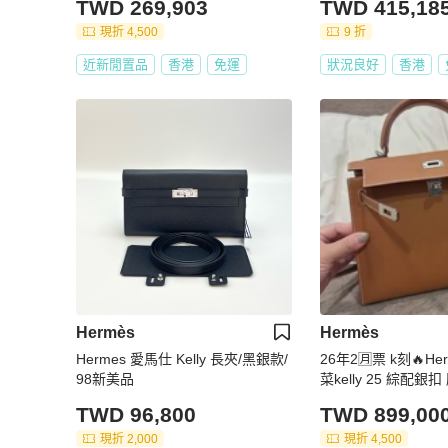
TWD 269,903
TWD 415,18
現折 4,500
9 折
近新閒置品
香港
免運
狀況良好
香港
Hermès
Hermès
Hermes 愛馬仕 Kelly 長夾/黑銀款/
26年2🈷️票 k刻🔥H
98新美品
菜kelly 25 綜配銀扣 
專櫃貨
TWD 96,800
TWD 899,00
現折 2,000
現折 4,500