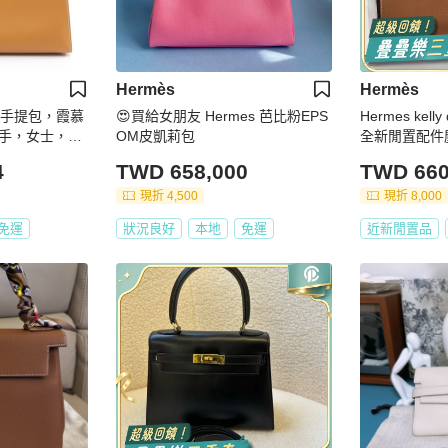
Hermès
Hermès
 單肩手提包，霞慕
😍買給女朋友 Hermes 芭比粉EPS
Hermes kel
手，女士，帶
OM皮凱莉包
全新閒置配件
4
TWD 658,000
TWD 660
現折 4,500
現折 8,000
免運
狀況良好
本地
免運
近新閒置品