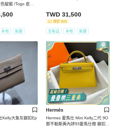
皮革
,500
TWD 31,500
現折 800
本地
免運
全新品
本地
免運
Hermès
仕Kelly大象灰銀扣Ep
Hermes 愛馬仕 Mini Kelly二代 9O
那不勒斯黃內拼93愛馬仕橙 銀扣 U
刻 山羊皮