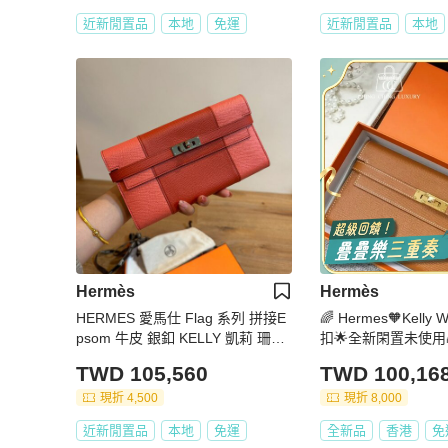
近新閒置品
本地
免運
近新閒置品
本地
Hermès
Hermès
HERMES 愛馬仕 Flag 系列 拼接E
🌈 Hermes🧡Kelly 
psom 牛皮 銀釦 KELLY 凱莉 珊瑚
扣🌟全新閑置未使用🌈
龍蝦 粉膚 橘 長夾 皮夾 皮包 斜背
Stamp A🌟kellywalle
TWD 105,560
TWD 100,16
包
allet🌟kelly🌟長
現折 4,500
現折 8,000
近新閒置品
本地
免運
全新品
香港
免