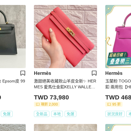
Hermès
Hermès
金 Epsom皮 99
激甜絕美收藏款山羊皮全新✨ HER
玉蘭粉 TOGO牛
MES 愛馬仕金釦KELLY WALLET
釦 兩用包【H
U5 唇膏粉長夾手拿包
0
TWD 73,980
TWD 468
現折 2,000
95 折
免運
全新品
本地
免運
狀況良好