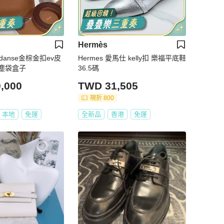
Hermès
ly danse金棕金扣ev皮
Hermes 愛馬仕 kelly扣 樂福平底鞋
塵袋盒子
36.5碼
,000
TWD 31,505
現折 800
本地
免運
全新品
香港
免運