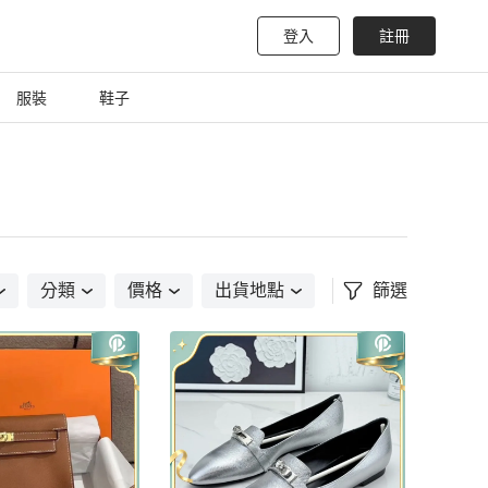
登入
註冊
服裝
鞋子
分類
價格
出貨地點
篩選