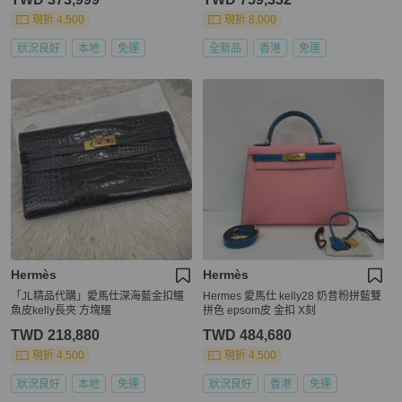
現折 4,500
現折 8,000
狀況良好
本地
免運
全新品
香港
免運
Hermès
Hermès
「JL精品代購」愛馬仕深海藍金扣鱷
Hermes 愛馬仕 kelly28 奶昔粉拼藍雙
魚皮kelly長夾 方塊鱷
拼色 epsom皮 金扣 X刻
TWD 218,880
TWD 484,680
現折 4,500
現折 4,500
狀況良好
本地
免運
狀況良好
香港
免運