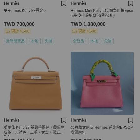
Hermès
Hermès
🖤Hermes Kelly 28黑金✨
Hermes Mini Kelly 2代 鱷魚皮拚Epso
m牛皮手提斜背包(黑/金釦)
TWD 700,000
TWD 1,080,000
現折 4,500
現折 4,500
近新閒置品
本地
免運
全新品
本地
免運
Hermès
Hermès
愛馬仕 Kelly 32 單肩手提包，霞慕尼
😍買給女朋友 Hermes 芭比粉EPSOM
皮革，天然色，二手，女士，帶五金
皮凱莉包
配件