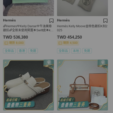
Hermès
Hermès
🌈Hermes💚Kelly Danse💚牛油果綠
Hermès Kelly Moove金棕色銀扣K刻2
銀扣🌈全新未使用閑置🌟Swift皮🌟kell
025
ydanse🌟kelly🌟愛馬仕🌟
TWD 536,380
TWD 454,250
現折 8,000
現折 4,500
全新品
香港
免運
全新品
本地
免運