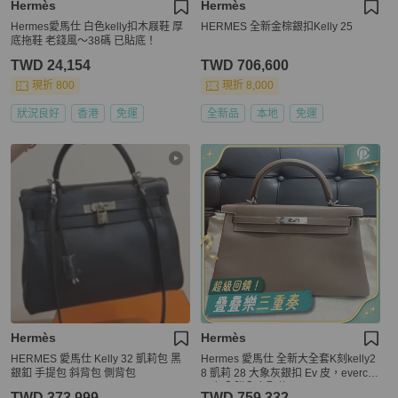
Hermès
Hermès
Hermes愛馬仕 白色kelly扣木屐鞋 厚
HERMES 全新金棕銀扣Kelly 25
底拖鞋 老錢風～38碼 已貼底！
TWD 24,154
TWD 706,600
現折 800
現折 8,000
狀況良好
香港
免運
全新品
本地
免運
Hermès
Hermès
HERMES 愛馬仕 Kelly 32 凱莉包 黑
Hermes 愛馬仕 全新大全套K刻kelly2
銀釦 手提包 斜背包 側背包
8 凱莉 28 大象灰銀扣 Ev 皮，evercol
or皮 全膜全套配件
TWD 373,999
TWD 759,332