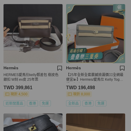
Hermès
Hermès
HERMES愛馬仕kelly郵差包 樹皮色
【25年全新全套震撼撿漏價👍🏻全網最
銀扣 W刻 ev皮 25年票
便宜💫】Hermes/愛馬仕 Kelly Togo
錫器灰 金扣
TWD 399,861
TWD 196,498
現折 4,500
現折 8,000
近新閒置品
香港
免運
全新品
香港
免運