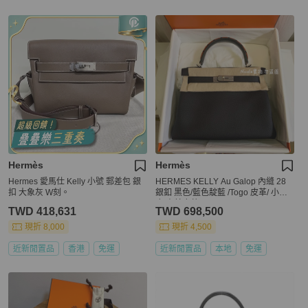
Hermès
Hermès
Hermes 愛馬仕 Kelly 小號 郵差包 銀
HERMES KELLY Au Galop 內縫 28
扣 大象灰 W刻。
銀釦 黑色/藍色靛藍 /Togo 皮革/ 小牛
皮/山羊皮革
TWD 418,631
TWD 698,500
現折 8,000
現折 4,500
近新閒置品
香港
免運
近新閒置品
本地
免運