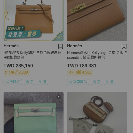
Hermès
Hermès
HERMES Kelly3521自然色馬鞍皮框
Hermes愛馬仕 Kelly togo 金棕 金扣 E
H銀扣肩背包
psom皮 u刻 單肩斜挎包
TWD 285,150
TWD 189,381
現折 8,000
現折 4,500
狀況良好
香港
免運
近新閒置品
香港
免運