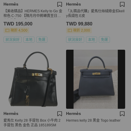
Hermès
Hermès
【美收精品】HERMES Kelly to Go 金
「JL精品代購」愛馬仕絲絨綠金扣kell
棕色 C-750 【隔月月中將轉賣至日本
y長錢包 E皮
上架期限30天】
TWD 195,000
TWD 99,880
現折 4,500
現折 2,000
狀況良好
本地
免運
狀況良好
本地
免運
Hermès
Hermès
愛馬仕 Kelly 28 手提包 Box 小牛肉 2
Hermes kelly 28 黑金 Togo leather
手提包 黑色 金色 正品 185189SM