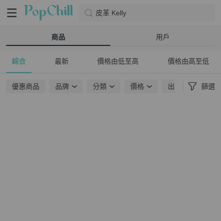
皮革 Kelly
商品
用戶
綜合
最新
價格由低至高
價格由高至低
優惠商品
品牌
分類
價格
出貨地點
篩選