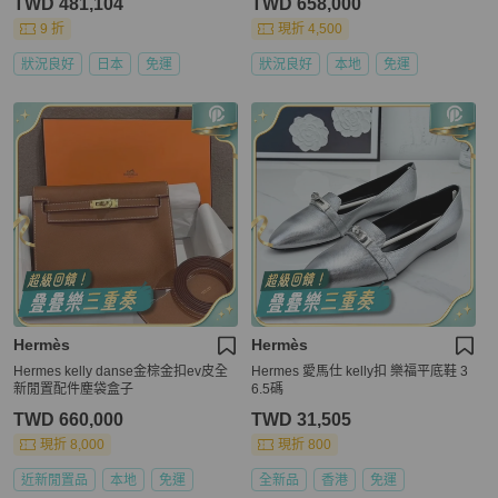
TWD 481,104
TWD 658,000
9 折
現折 4,500
狀況良好
日本
免運
狀況良好
本地
免運
Hermès
Hermès
Hermes kelly danse金棕金扣ev皮全
Hermes 愛馬仕 kelly扣 樂福平底鞋 3
新閒置配件塵袋盒子
6.5碼
TWD 660,000
TWD 31,505
現折 8,000
現折 800
近新閒置品
本地
免運
全新品
香港
免運