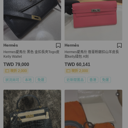
Hermès
Hermès
Hermes愛馬仕 黑色 金扣長夾Togo皮
Hermes愛馬仕 唇膏粉銀扣山羊皮長
Kelly Wallet
款kelly錢包 A刻
TWD 79,000
TWD 60,141
現折 2,000
現折 2,000
狀況尚可
本地
免運
近新閒置品
香港
免運