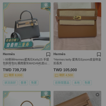
Hermès
Hermès
✨99新🆕Hermes愛馬仕Kelly25 手提
*Hermes kelly 愛馬仕Epsom皮金棕金
包斜背包0L積雨雲灰MADAME皮cc可
扣長夾
拆卸肩帶 金扣 U刻 ❤️正品保障
TWD 739,739
TWD 105,000
現折 8,000
現折 4,500
狀況良好
香港
免運
近新閒置品
本地
免運