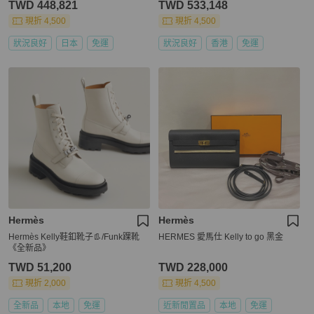
TWD 448,821
TWD 533,148
現折 4,500
現折 4,500
狀況良好
日本
免運
狀況良好
香港
免運
Hermès
Hermès
Hermès Kelly鞋釦靴子👢/Funk踝靴
HERMES 愛馬仕 Kelly to go 黑金
《全新品》
TWD 51,200
TWD 228,000
現折 2,000
現折 4,500
全新品
本地
免運
近新閒置品
本地
免運