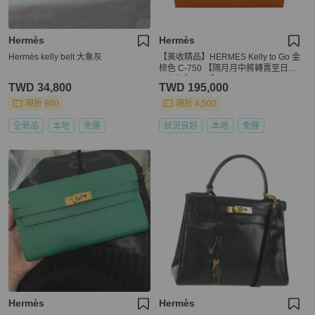
Hermès
Hermès
Hermès kelly belt 大象灰
【美收精品】HERMES Kelly to Go 金
棕色 C-750 【隔月月中將轉賣至日本
上架期限30天】
TWD 34,800
TWD 195,000
現折 800
現折 4,500
全新品
本地
免運
狀況良好
本地
免運
Hermès
Hermès