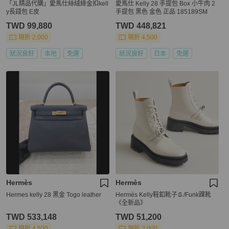
「JL精品代購」愛馬仕絲絨綠金扣kell
愛馬仕 Kelly 28 手提包 Box 小牛肉 2
y長錢包 E皮
手提包 黑色 金色 正品 185189SM
TWD 99,880
TWD 448,821
現折 2,000
現折 4,500
狀況良好
本地
免運
狀況良好
日本
免運
Hermès
Hermès
Hermes kelly 28 黑金 Togo leather
Hermès Kelly鞋釦靴子👢/Funk踝靴
《全新品》
TWD 533,148
TWD 51,200
現折 4,500
現折 2,000