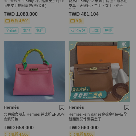
Hermes Mini Kelly 2代 鱷魚皮拚Epso
愛馬仕 Kelly 32 單肩手提包，霞慕尼
m牛皮手提斜背包(黑/金釦)
皮革，天然色，二手，女士，帶五金
配件
TWD 1,080,000
TWD 481,104
現折 4,500
9 折
全新品
本地
免運
狀況良好
日本
免運
Hermès
Hermès
😍買給女朋友 Hermes 芭比粉EPSOM
Hermes kelly danse金棕金扣ev皮全
皮凱莉包
新閒置配件塵袋盒子
TWD 658,000
TWD 660,000
現折 4,500
現折 8,000