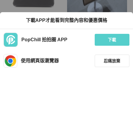
Hermès
Hermès
下載APP才能看到完整內容和優惠價格
愛馬仕 Kelly 28 內縫肩帶手提包 T To
Hermes 愛馬仕Kelly大象灰銀扣Epso
go 黑色 二手 女士 SHW
m牛皮長夾
TWD 677,664
TWD 80,000
PopChill 拍拍圈 APP
下載
9 折
現折 2,000
狀況良好
日本
免運
狀況良好
本地
免運
使用網頁版瀏覽器
忍痛放棄
篩選
重設
品牌
分類
Hermès
Hermès