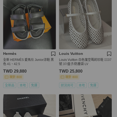
Hermès
Louis Vuitton
全新 HERMÈS 愛馬仕 Junior涼鞋 黑
Louis Vuitton 白色箋空瑪莉珍鞋 ❤️‍🔥37
色 41、42.5
號 37/盒子/防塵袋 LV
TWD 29,880
TWD 25,800
現折 800
現折 800
全新品
本地
免運
狀況尚可
本地
免運