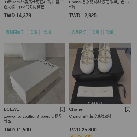
98新Hermès愛馬仕男鞋41碼 白藍拼
Chanel/香奈兒 絲絨板鞋 米黑拼色 37.
色大標logo休閒時尚板鞋
5碼
TWD 14,379
TWD 12,925
近新閒置品
香港
免運
狀況良好
香港
免運
LOEWE
Chanel
Loewe Toy Leather Slippers 專櫃全
Chanel 白色鑲珍珠矮跟鞋
新品
TWD 11,500
TWD 25,800
現折 800