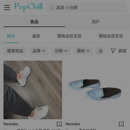
真皮 小白鞋
商品
用戶
綜合
最新
價格由低至高
價格由高至低
優惠商品
品牌
分類
價格
出貨地點
篩選
Hermès
Hermès