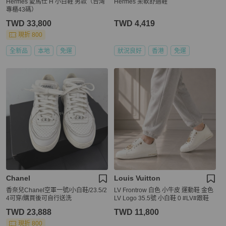
Hermes 愛馬仕 H 小白鞋 男款（台灣
Hermes 柔軟舒適鞋
專櫃43碼）
TWD 33,800
TWD 4,419
現折 800
全新品
本地
免運
狀況良好
香港
免運
Chanel
Louis Vuitton
香奈兒Chanel空軍一號/小白鞋/23.5/2
LV Frontrow 白色 小牛皮 運動鞋 金色
4可穿/購買後可自行送洗
LV Logo 35.5號 小白鞋 0 #LV#跟鞋
TWD 23,888
TWD 11,800
現折 800