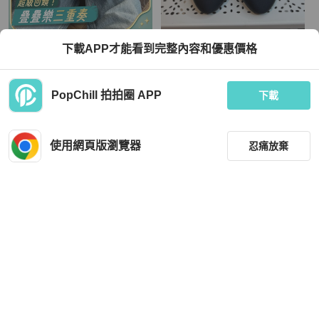
Chanel
Chanel
下載APP才能看到完整內容和優惠價格
【經典保值款✨顯腳白腳瘦👍🏻全甜
Chanel 氣質白月光 米白拼黑珍珠跟
價‼️】Chanel 24p山茶花瑪麗珍鞋 37.
鞋
5碼
TWD 16,152
TWD 17,000
PopChill 拍拍圈 APP
下載
狀況良好
香港
免運
狀況良好
本地
免運
使用網頁版瀏覽器
忍痛放棄
篩選
重設
品牌
分類
Chloé
Hermès