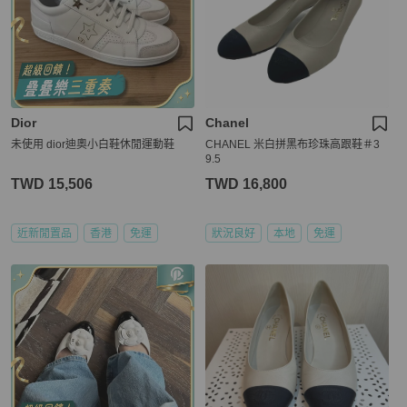
Dior
Chanel
未使用 dior迪奧小白鞋休閒運動鞋
CHANEL 米白拼黑布珍珠高跟鞋＃3
9.5
TWD 15,506
TWD 16,800
近新閒置品
香港
免運
狀況良好
本地
免運