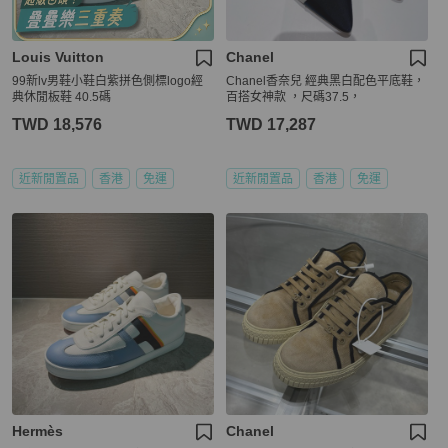
Louis Vuitton
Chanel
99新lv男鞋小鞋白紫拼色側標logo經
Chanel香奈兒 經典黑白配色平底鞋，
典休閒板鞋 40.5碼
百搭女神款 ，尺碼37.5，
TWD 18,576
TWD 17,287
近新閒置品
香港
免運
近新閒置品
香港
免運
Hermès
Chanel