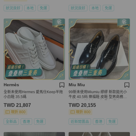
狀況良好
本地
免運
狀況良好
本地
免運
Hermès
Miu Miu
全新未使用Hermes 愛馬仕Keep半拖
99新未使用Miumiu 繆繆 新款拋光小
小白鞋 35.5碼
牛皮 40.5码 樂福鞋 皮鞋 型男商務休
閒必備 百搭大氣 男款 黑色 超值一
TWD 21,807
TWD 20,155
現折 800
現折 800
全新品
香港
免運
近新閒置品
香港
免運