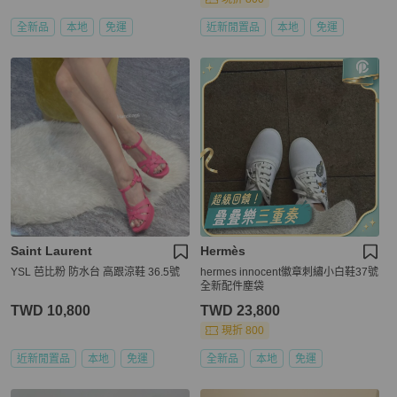
全新品
本地
免運
近新閒置品
本地
免運
Saint Laurent
Hermès
YSL 芭比粉 防水台 高跟涼鞋 36.5號
hermes innocent徽章刺繡小白鞋37號
全新配件塵袋
TWD 10,800
TWD 23,800
現折 800
近新閒置品
本地
免運
全新品
本地
免運